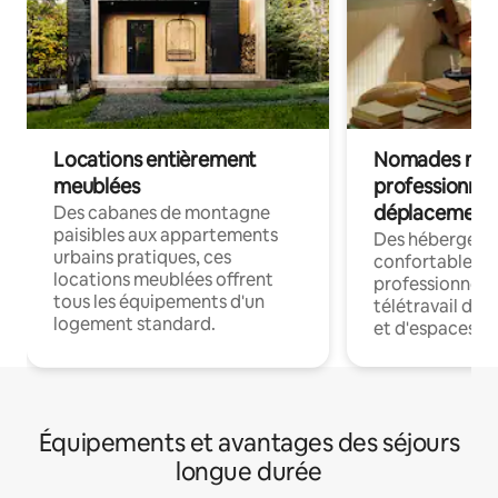
Locations entièrement
Nomades num
meublées
professionnel
déplacement
Des cabanes de montagne
paisibles aux appartements
Des hébergem
urbains pratiques, ces
confortables p
locations meublées offrent
professionnels
tous les équipements d'un
télétravail dis
logement standard.
et d'espaces de
Équipements et avantages des séjours
longue durée