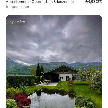
Appartement ⋅ Oberried am Brienzersee
Évaluation mo
4,93 (27)
temps en mer
Superhôte
Superhôte