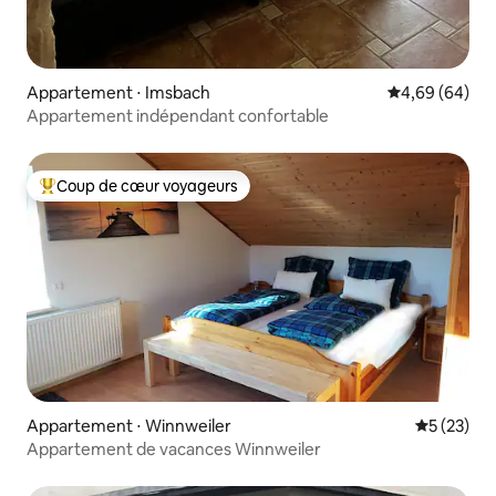
Appartement ⋅ Imsbach
Évaluation mo
4,69 (64)
Appartement indépendant confortable
Coup de cœur voyageurs
Coups de cœur voyageurs les plus appréciés
Appartement ⋅ Winnweiler
Évaluation
5 (23)
Appartement de vacances Winnweiler