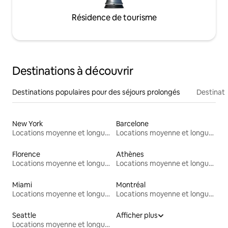
Résidence de tourisme
Destinations à découvrir
Destinations populaires pour des séjours prolongés
Destinati
New York
Barcelone
Locations moyenne et longue durée
Locations moyenne et longue durée
Florence
Athènes
Locations moyenne et longue durée
Locations moyenne et longue durée
Miami
Montréal
Locations moyenne et longue durée
Locations moyenne et longue durée
Seattle
Afficher plus
Locations moyenne et longue durée