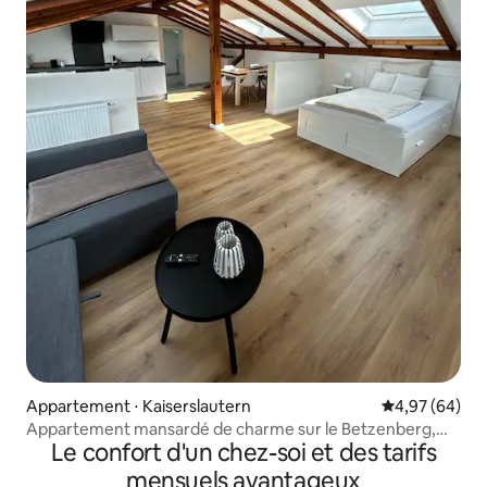
Appartement ⋅ Kaiserslautern
Évaluation mo
4,97 (64)
Appartement mansardé de charme sur le Betzenberg,
Le confort d'un chez-soi et des tarifs
près de l'université
mensuels avantageux