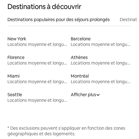
Destinations à découvrir
Destinations populaires pour des séjours prolongés
Destinati
New York
Barcelone
Locations moyenne et longue durée
Locations moyenne et longue durée
Florence
Athènes
Locations moyenne et longue durée
Locations moyenne et longue durée
Miami
Montréal
Locations moyenne et longue durée
Locations moyenne et longue durée
Seattle
Afficher plus
Locations moyenne et longue durée
* Des exclusions peuvent s'appliquer en fonction des zones
géographiques et des logements.