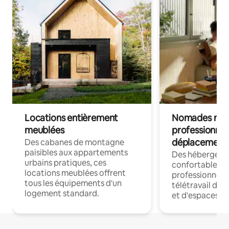
Locations entièrement
Nomades num
meublées
professionnel
déplacement
Des cabanes de montagne
paisibles aux appartements
Des hébergem
urbains pratiques, ces
confortables p
locations meublées offrent
professionnels
tous les équipements d'un
télétravail dis
logement standard.
et d'espaces de