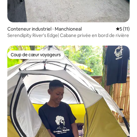
Conteneur industriel ⋅ Manchioneal
Évaluatio
5 (11)
Serendipity River's Edge| Cabane privée en bord de rivière
Coup de cœur voyageurs
Coup de cœur voyageurs