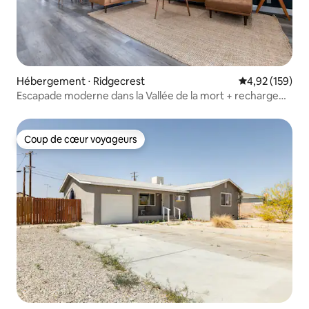
Hébergement ⋅ Ridgecrest
Évaluation moy
4,92 (159)
Escapade moderne dans la Vallée de la mort + recharge
pour véhicule électrique !
Coup de cœur voyageurs
Coup de cœur voyageurs