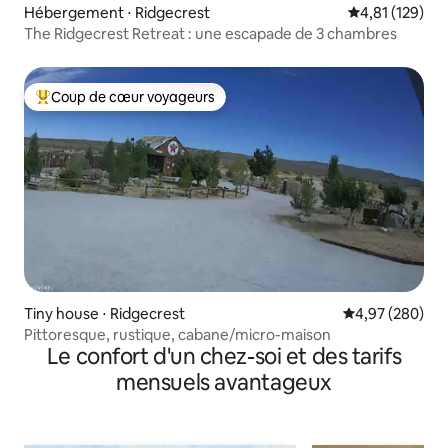
Hébergement ⋅ Ridgecrest
Évaluation moy
4,81 (129)
The Ridgecrest Retreat : une escapade de 3 chambres
Coup de cœur voyageurs
Coups de cœur voyageurs les plus appréciés
Tiny house ⋅ Ridgecrest
Évaluation moy
4,97 (280)
Pittoresque, rustique, cabane/micro-maison
Le confort d'un chez-soi et des tarifs
mensuels avantageux