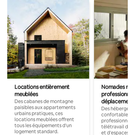
Locations entièrement
Nomades num
meublées
professionnel
déplacement
Des cabanes de montagne
paisibles aux appartements
Des hébergem
urbains pratiques, ces
confortables p
locations meublées offrent
professionnels
tous les équipements d'un
télétravail dis
logement standard.
et d'espaces de