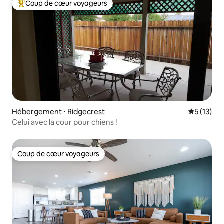
Coup de cœur voyageurs
Coups de cœur voyageurs les plus appréciés
Hébergement ⋅ Ridgecrest
Évaluation
5 (13)
Celui avec la cour pour chiens !
Coup de cœur voyageurs
Coup de cœur voyageurs