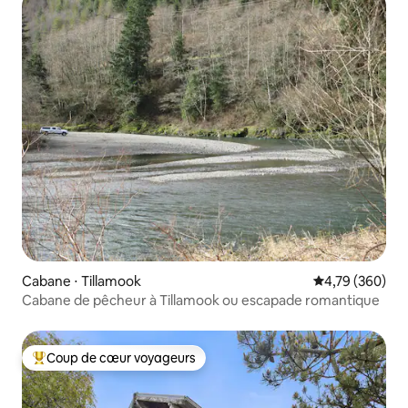
Cabane ⋅ Tillamook
Évaluation moy
4,79 (360)
Cabane de pêcheur à Tillamook ou escapade romantique
Coup de cœur voyageurs
Coups de cœur voyageurs les plus appréciés