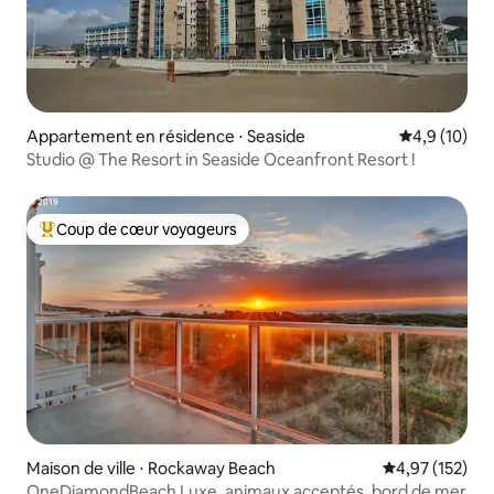
Appartement en résidence ⋅ Seaside
Évaluation m
4,9 (10)
Studio @ The Resort in Seaside Oceanfront Resort !
Coup de cœur voyageurs
Coups de cœur voyageurs les plus appréciés
Maison de ville ⋅ Rockaway Beach
Évaluation moy
4,97 (152)
OneDiamondBeach Luxe, animaux acceptés, bord de mer