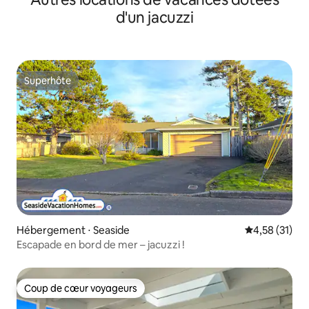
d'un jacuzzi
Superhôte
Superhôte
Hébergement ⋅ Seaside
Évaluation mo
4,58 (31)
Escapade en bord de mer – jacuzzi !
Coup de cœur voyageurs
Coup de cœur voyageurs