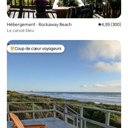
Hébergement ⋅ Rockaway Beach
Évaluation moy
4,95 (300)
Le canoë bleu
Coup de cœur voyageurs
Coups de cœur voyageurs les plus appréciés