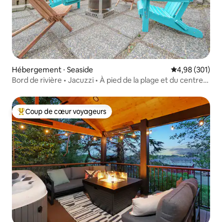
Hébergement ⋅ Seaside
Évaluation moy
4,98 (301)
Bord de rivière • Jacuzzi • À pied de la plage et du centre-
ville
Coup de cœur voyageurs
Coups de cœur voyageurs les plus appréciés