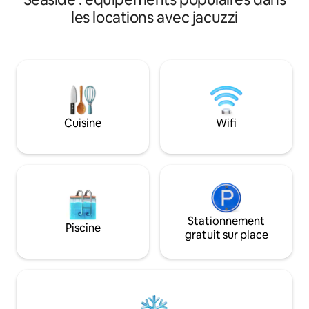
élégante retraite 
de la rivière. Rustique et confortable,
les locations avec jacuzzi
de trois suites avec
avec des équipements modernes pour
d'espaces de vie ou
un séjour confortable et relaxant.
d'un décor inspiré
Profitez d'un bain dans notre spa
cuisine gastronom
« Cadillac » + toutes les options !
cheminée à gaz c
Quarante jets ! Créez un festin dans la
vous dans le jacuzz
cuisine entièrement approvisionnée ;
patio, relaxez-vous
regardez les flammes danser dans le
ou profitez de la s
poêle à bois. Parcourez les sentiers
Cuisine
Wifi
avec soin pour le c
forestiers ; observez les étoiles sur la
des escapades inou
terrasse. Idéal pour une petite famille,
un groupe d'amis, parfait pour deux ou
juste pour vous ! Paradis des
ornithologues !
Stationnement
Piscine
gratuit sur place