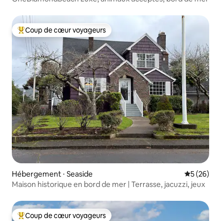
Coup de cœur voyageurs
Coups de cœur voyageurs les plus appréciés
Hébergement ⋅ Seaside
Évaluation
5 (26)
Maison historique en bord de mer | Terrasse, jacuzzi, jeux
Coup de cœur voyageurs
Coups de cœur voyageurs les plus appréciés