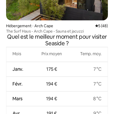
Hébergement ⋅ Arch Cape
Évaluation
5 (48)
The Surf Haus - Arch Cape - Sauna et jacuzzi
Quel est le meilleur moment pour visiter
Seaside ?
Mois
Prix moyen
Temp. moy.
Janv.
175 €
7 °C
Févr.
194 €
7 °C
Mars
194 €
8 °C
Avr.
191 €
9 °C