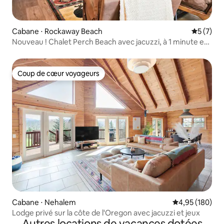
Cabane ⋅ Rockaway Beach
Évaluatio
5 (7)
Nouveau ! Chalet Perch Beach avec jacuzzi, à 1 minute en
voiture de la plage
Coup de cœur voyageurs
Coup de cœur voyageurs
Cabane ⋅ Nehalem
Évaluation moy
4,95 (180)
Lodge privé sur la côte de l'Oregon avec jacuzzi et jeux
Autres locations de vacances dotées