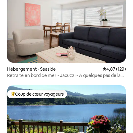
Hébergement ⋅ Seaside
Évaluation moy
4,87 (129)
Retraite en bord de mer • Jacuzzi • À quelques pas de la
plage • 6 personnes
Coup de cœur voyageurs
Coups de cœur voyageurs les plus appréciés