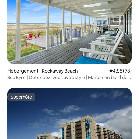
Hébergement ⋅ Rockaway Beach
Évaluation mo
4,95 (78)
Sea Eyre | Détendez-vous avec style | Maison en bord de
mer
Superhôte
Superhôte