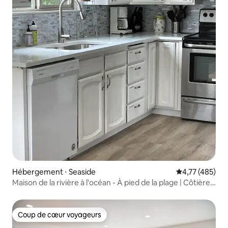
Hébergement ⋅ Seaside
Évaluation moy
4,77 (485)
Maison de la rivière à l'océan - À pied de la plage | Côtière
confortable
Coup de cœur voyageurs
Coup de cœur voyageurs