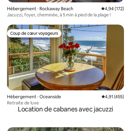
Hébergement ⋅ Rockaway Beach
Évaluation moy
4,94 (172)
Jacuzzi, foyer, cheminée, à 5 min à pied de la plage !
Coup de cœur voyageurs
Coup de cœur voyageurs
Hébergement ⋅ Oceanside
Évaluation moy
4,91 (455)
Retraite de luxe
Location de cabanes avec jacuzzi