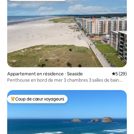
Appartement en résidence ⋅ Seaside
Évaluation
5 (29)
Penthouse en bord de mer 3 chambres 3 salles de bain
WorldMark Seaside
Coup de cœur voyageurs
Coups de cœur voyageurs les plus appréciés