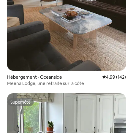
Hébergement ⋅ Oceanside
Évaluation moy
4,99 (142)
Meena Lodge, une retraite sur la côte
Superhôte
Superhôte