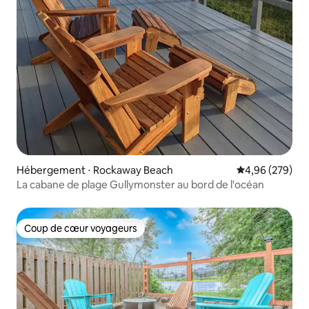
Hébergement ⋅ Rockaway Beach
Évaluation moy
4,96 (279)
La cabane de plage Gullymonster au bord de l'océan
Coup de cœur voyageurs
Coup de cœur voyageurs