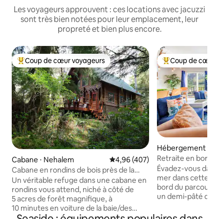
Les voyageurs approuvent : ces locations avec jacuzzi
sont très bien notées pour leur emplacement, leur
propreté et bien plus encore.
Coup de cœur voyageurs
Coup de cœur 
Coups de cœur voyageurs les plus appréciés
Coups de cœur vo
Hébergement ⋅ Se
Retraite en bord 
Cabane ⋅ Nehalem
Évaluation moyenne sur la base 
4,96 (407)
Daughter
Évadez-vous dans 
Cabane en rondins de bois près de la
mer dans cette ma
rivière/baie/mer
Un véritable refuge dans une cabane en
bord du parcours 
rondins vous attend, niché à côté de
un demi-pâté de 
5 acres de forêt magnifique, à
la plage de Seasid
10 minutes en voiture de la baie/des
le surf et le beac
Seaside : équipements populaires dans
plages de Nehalem, à quelques minutes