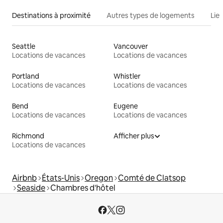
Destinations à proximité
Autres types de logements
Lie
Seattle
Vancouver
Locations de vacances
Locations de vacances
Portland
Whistler
Locations de vacances
Locations de vacances
Bend
Eugene
Locations de vacances
Locations de vacances
Richmond
Afficher plus
Locations de vacances
Airbnb
États-Unis
Oregon
Comté de Clatsop
Seaside
Chambres d'hôtel