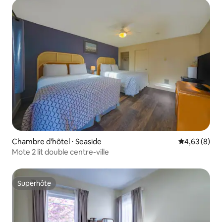
Chambre d'hôtel ⋅ Seaside
Évaluation m
4,63 (8)
Mote 2 lit double centre-ville
Superhôte
Superhôte