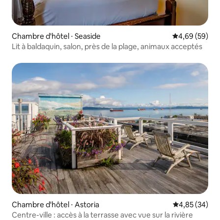
Chambre d'hôtel ⋅ Seaside
Évaluation mo
4,69 (59)
Lit à baldaquin, salon, près de la plage, animaux acceptés
Chambre d'hôtel ⋅ Astoria
Évaluation mo
4,85 (34)
Centre-ville : accès à la terrasse avec vue sur la rivière