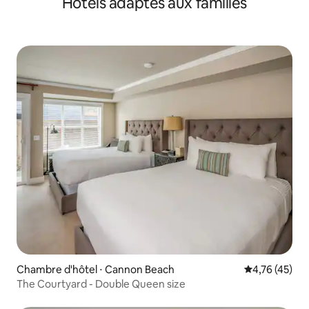
Hôtels adaptés aux familles
Chambre d'hôtel ⋅ Cannon Beach
Évaluation mo
4,76 (45)
The Courtyard - Double Queen size