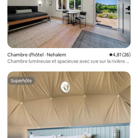
Chambre d'hôtel ⋅ Nehalem
Évaluation mo
4,81 (26)
Chambre lumineuse et spacieuse avec vue sur la rivière et
lit King Size
Superhôte
Superhôte