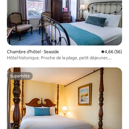
Chambre d'hôtel ⋅ Seaside
Évaluation mo
4,66 (56)
Hôtel historique. Proche de la plage, petit déjeuner,
animaux acceptés
Superhôte
Superhôte