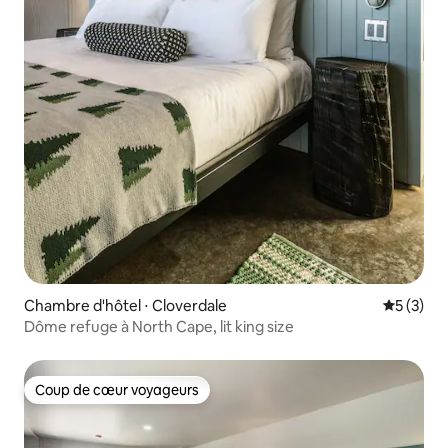
Chambre d'hôtel ⋅ Cloverdale
Évaluatio
5 (3)
Dôme refuge à North Cape, lit king size
Coup de cœur voyageurs
Coup de cœur voyageurs