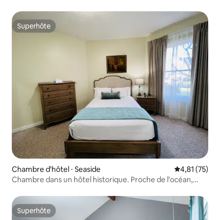
Superhôte
Superhôte
Chambre d'hôtel ⋅ Seaside
Évaluation mo
4,81 (75)
Chambre dans un hôtel historique. Proche de l'océan,
petit déjeuner
Superhôte
Superhôte