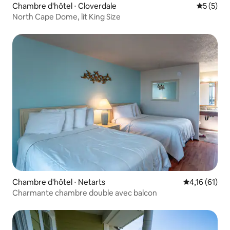
Chambre d'hôtel ⋅ Cloverdale
Évaluatio
5 (5)
North Cape Dome, lit King Size
Chambre d'hôtel ⋅ Netarts
Évaluation mo
4,16 (61)
Charmante chambre double avec balcon