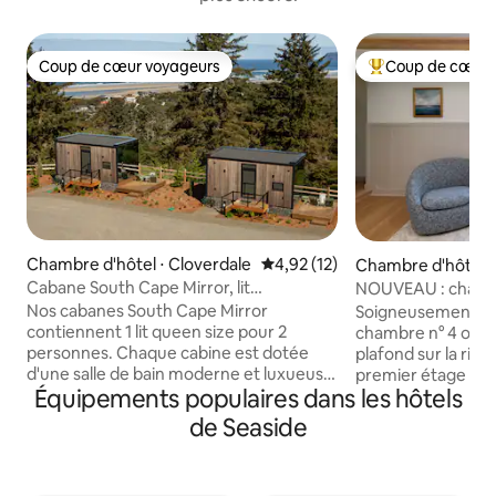
Coup de cœur voyageurs
Coup de cœur 
Coup de cœur voyageurs
Coups de cœur vo
Chambre d'hôtel ⋅ Cloverdale
Évaluation moyenne sur la base
4,92 (12)
Chambre d'hôtel 
Cabane South Cape Mirror, lit
NOUVEAU : chamb
Queen Size
auberge haut de 
Nos cabanes South Cape Mirror
Soigneusement rén
rivière
contiennent 1 lit queen size pour 2
chambre n° 4 offre
personnes. Chaque cabine est dotée
plafond sur la riv
d'une salle de bain moderne et luxueuse,
premier étage dis
Équipements populaires dans les hôtels
d'un chauffage au sol, de la climatisation,
pivotantes surdim
de stores occultants, d'un bar, d'un coin
kitchenette (avec 
de Seaside
salon, d'un réfrigérateur, d'un service à
Keurig et micro-o
café/thé et d'un patio extérieur + foyer.
ensemble de salle 
La plage est à 7 minutes à pied. AUCUNE
circulaire étroit 