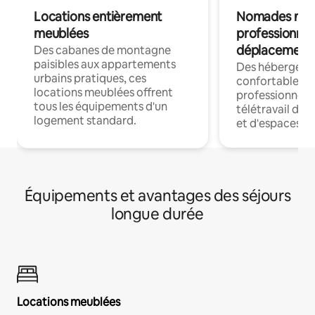
Locations entièrement
Nomades num
meublées
professionnel
déplacement
Des cabanes de montagne
paisibles aux appartements
Des hébergem
urbains pratiques, ces
confortables p
locations meublées offrent
professionnels
tous les équipements d'un
télétravail dis
logement standard.
et d'espaces de
Équipements et avantages des séjours
longue durée
Locations meublées