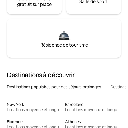
Salle de sport
gratuit sur place
Résidence de tourisme
Destinations à découvrir
Destinations populaires pour des séjours prolongés
Destinati
New York
Barcelone
Locations moyenne et longue durée
Locations moyenne et longue durée
Florence
Athènes
Locations moyenne et longue durée
Locations moyenne et longue durée