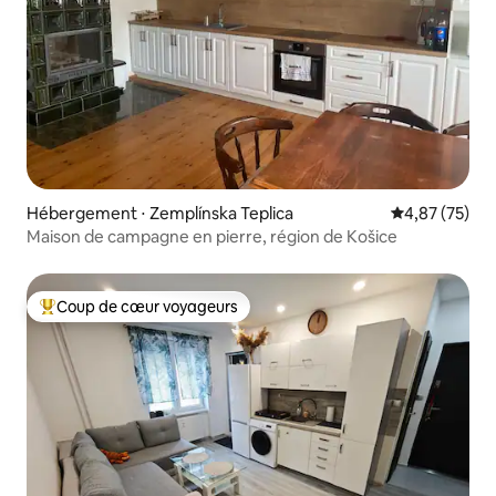
Hébergement ⋅ Zemplínska Teplica
Évaluation mo
4,87 (75)
Maison de campagne en pierre, région de Košice
Coup de cœur voyageurs
Coups de cœur voyageurs les plus appréciés