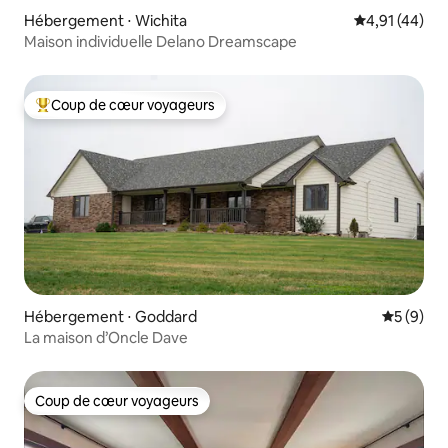
Hébergement ⋅ Wichita
Évaluation mo
4,91 (44)
Maison individuelle Delano Dreamscape
Coup de cœur voyageurs
Coups de cœur voyageurs les plus appréciés
Hébergement ⋅ Goddard
Évaluatio
5 (9)
La maison d’Oncle Dave
Coup de cœur voyageurs
Coup de cœur voyageurs