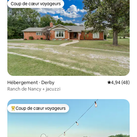
Coup de cœur voyageurs
Coup de cœur voyageurs
Hébergement ⋅ Derby
Évaluation mo
4,94 (48)
Ranch de Nancy + jacuzzi
Coup de cœur voyageurs
Coups de cœur voyageurs les plus appréciés