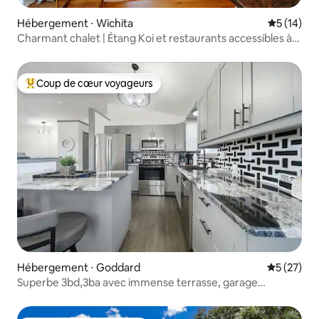
Hébergement ⋅ Wichita
Évaluation
5 (14)
Charmant chalet | Étang Koi et restaurants accessibles à
pied
Coup de cœur voyageurs
Coups de cœur voyageurs les plus appréciés
Hébergement ⋅ Goddard
Évaluation
5 (27)
Superbe 3bd,3ba avec immense terrasse, garage
divertissement