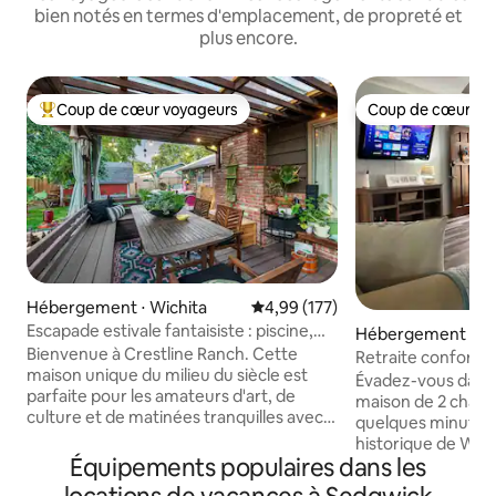
bien notés en termes d'emplacement, de propreté et
plus encore.
Coup de cœur voyageurs
Coup de cœur vo
Coups de cœur voyageurs les plus appréciés
Coup de cœur vo
Hébergement ⋅ Wichita
Évaluation moyenne sur la base 
4,99 (177)
Escapade estivale fantaisiste : piscine,
Hébergement ⋅ Wi
jacuzzi, bar clandestin
Bienvenue à Crestline Ranch. Cette
Retraite confortabl
maison unique du milieu du siècle est
centre-ville histor
Évadez-vous dans
parfaite pour les amateurs d'art, de
maison de 2 chambr
culture et de matinées tranquilles avec
quelques minutes 
un bon livre. Des trésors du monde
historique de Wich
entier et des textiles chaleureux
Équipements populaires dans les
escapade relaxant
donnent le ton, tandis qu'un bar
adapté aux anima