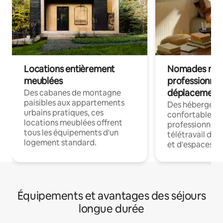
Locations entièrement
Nomades num
meublées
professionnel
déplacement
Des cabanes de montagne
paisibles aux appartements
Des hébergem
urbains pratiques, ces
confortables p
locations meublées offrent
professionnels
tous les équipements d'un
télétravail dis
logement standard.
et d'espaces de
Équipements et avantages des séjours
longue durée