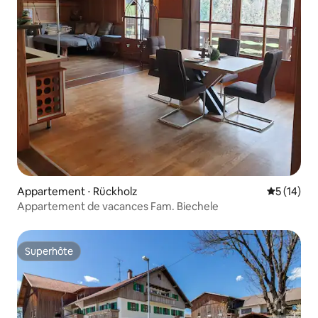
Appartement ⋅ Rückholz
Évaluation
5 (14)
Appartement de vacances Fam. Biechele
Superhôte
Superhôte