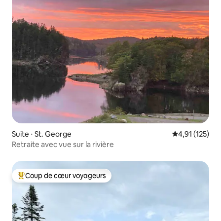
Suite ⋅ St. George
Évaluation moy
4,91 (125)
Retraite avec vue sur la rivière
Coup de cœur voyageurs
Coups de cœur voyageurs les plus appréciés