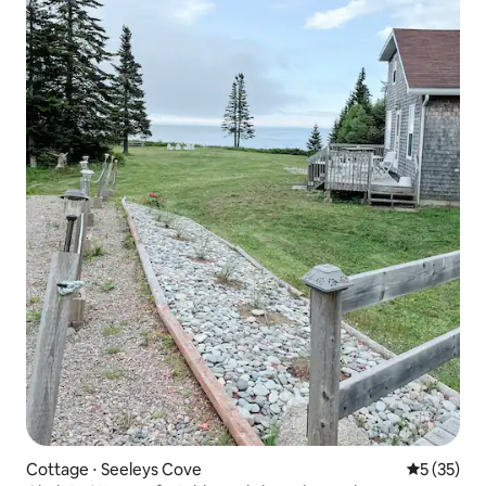
Cottage ⋅ Seeleys Cove
Évaluation
5 (35)