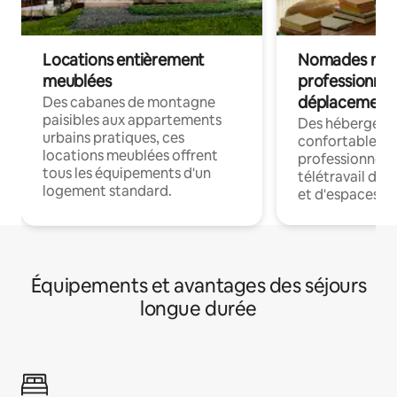
Locations entièrement
Nomades num
meublées
professionnel
déplacement
Des cabanes de montagne
paisibles aux appartements
Des hébergem
urbains pratiques, ces
confortables p
locations meublées offrent
professionnels
tous les équipements d'un
télétravail dis
logement standard.
et d'espaces de
Équipements et avantages des séjours
longue durée