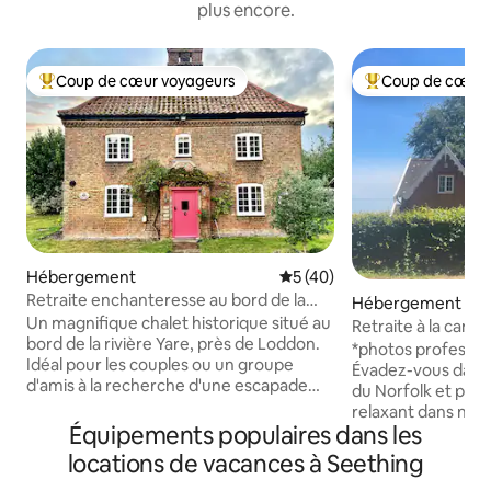
plus encore.
Coup de cœur voyageurs
Coup de cœur 
Coups de cœur voyageurs les plus appréciés
Coups de cœur vo
Hébergement
Évaluation moyenne sur la b
5 (40)
Retraite enchanteresse au bord de la
Hébergement
rivière. Havre de Norfolk Broads
Un magnifique chalet historique situé au
Retraite à la camp
bord de la rivière Yare, près de Loddon.
sont les bienvenu
*photos profession
Idéal pour les couples ou un groupe
Évadez-vous dans 
d'amis à la recherche d'une escapade
du Norfolk et prof
paisible. Sans voisins, vous bénéficierez
relaxant dans notr
d’une intimité totale dans un havre de
Équipements populaires dans les
chambres magnifi
paix. Sur des postes d’amarrage privés,
accepte les chiens
locations de vacances à Seething
profitez de la vue sur une faune et une
tout ce dont vous
flore sauvages abondantes et sur le