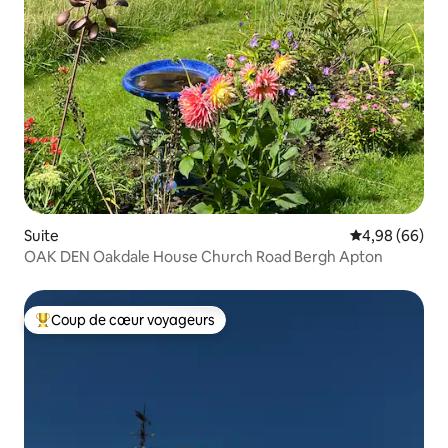
Suite
Évaluation mo
4,98 (66)
OAK DEN Oakdale House Church Road Bergh Apton
Coup de cœur voyageurs
Coups de cœur voyageurs les plus appréciés