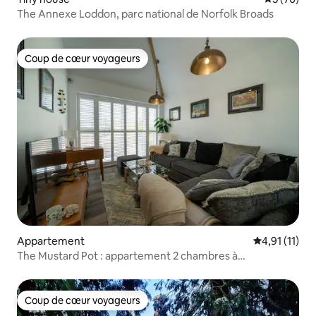
The Annexe Loddon, parc national de Norfolk Broads
Coup de cœur voyageurs
Coup de cœur voyageurs
Appartement
Évaluation m
4,91 (11)
The Mustard Pot : appartement 2 chambres à
Stoke Holy Cross
Coup de cœur voyageurs
Coup de cœur voyageurs