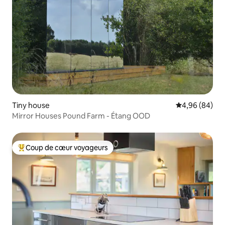
Tiny house
Évaluation mo
4,96 (84)
Mirror Houses Pound Farm - Étang OOD
Coup de cœur voyageurs
Coups de cœur voyageurs les plus appréciés