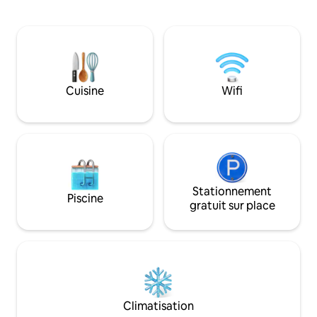
escapade mémorabl
fleuve en constante évolution. (Aucun
familles, les couple
enfant de moins de 16 ans en raison de la
escapades d'un we
profondeur de l'eau) La maison dispose
peut accueillir co
de 3 chambres doubles, d'un poêle à bois
6 personnes dans 
et d'un jardin spacieux et sécurisé. Une
élégantes. Il y a u
annexe séparée peut accueillir
Langley Grange, à 
Cuisine
Wifi
2 personnes avec ses propres
maison, que vous 
équipements privés. Les chiens sont les
l'utilisation du sa
bienvenus moyennant des frais.
frais supplémenta
Stationnement
Piscine
gratuit sur place
Climatisation