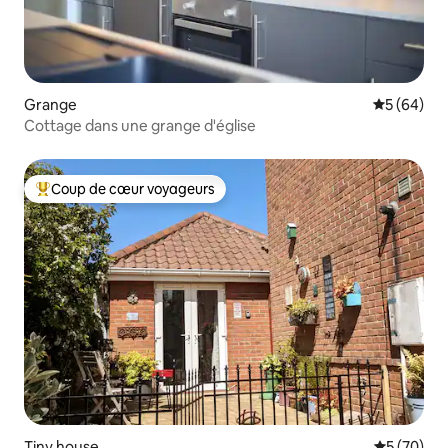
Grange
Évaluation
5 (64)
Cottage dans une grange d'église
Coup de cœur voyageurs
Coups de cœur voyageurs les plus appréciés
Tiny house
Évaluation
5 (70)