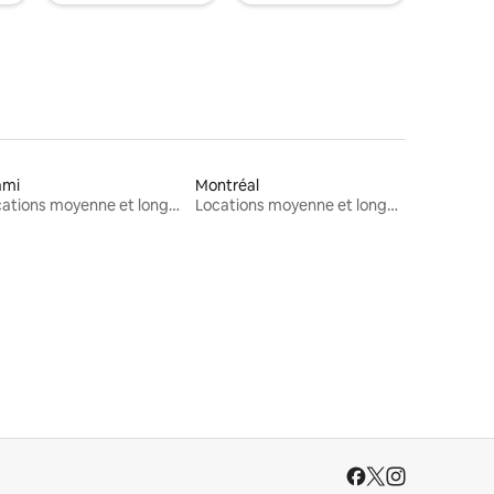
ami
Montréal
Locations moyenne et longue durée
Locations moyenne et longue durée