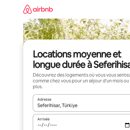
Aller
directement
au
contenu
Locations moyenne et
longue durée à Seferihis
Découvrez des logements où vous vous sente
comme chez vous pour un séjour d'un mois ou
plus.
Adresse
Lorsque les résultats s'affichent, utilisez les flèc
Arrivée