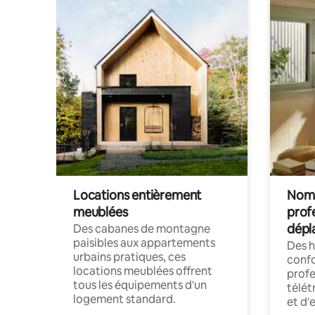
Locations entièrement
Noma
meublées
prof
dépl
Des cabanes de montagne
paisibles aux appartements
Des 
urbains pratiques, ces
confo
locations meublées offrent
profe
tous les équipements d'un
télét
logement standard.
et d'