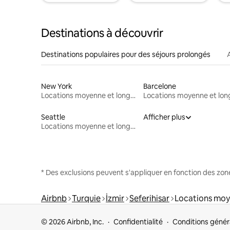
Destinations à découvrir
Destinations populaires pour des séjours prolongés
New York
Barcelone
Locations moyenne et longue durée
Seattle
Afficher plus
Locations moyenne et longue durée
* Des exclusions peuvent s'appliquer en fonction des zo
Airbnb
Turquie
İzmir
Seferihisar
Locations moy
© 2026 Airbnb, Inc.
Confidentialité
Conditions génér