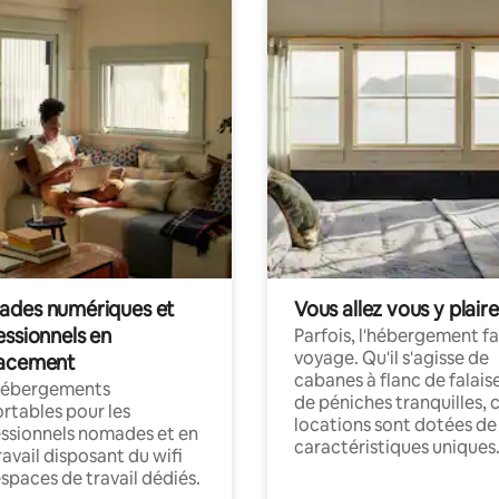
des numériques et
Vous allez vous y plaire
essionnels en
Parfois, l'hébergement fai
voyage. Qu'il s'agisse de
acement
cabanes à flanc de falais
hébergements
de péniches tranquilles, 
rtables pour les
locations sont dotées de
ssionnels nomades et en
caractéristiques uniques
ravail disposant du wifi
espaces de travail dédiés.