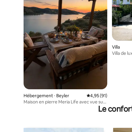
Villa
Villa de l
Égée
Hébergement ⋅ Beyler
Évaluation moyenne su
4,95 (91)
Maison en pierre Meria Life avec vue sur
Le confor
le lac dans la nature