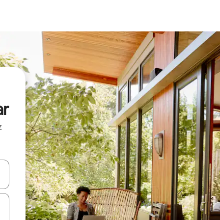
ar
z
hes vers le haut et vers le bas pour les parcourir ou en appuyant et en fai