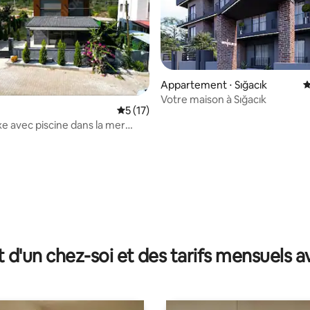
Appartement ⋅ Sığacık
É
Votre maison à Sığacık
Évaluation moyenne sur la base de 17 co
5 (17)
uxe avec piscine dans la mer
r la base de 91 commentaires : 4,95 sur 5
t d'un chez-soi et des tarifs mensuels 