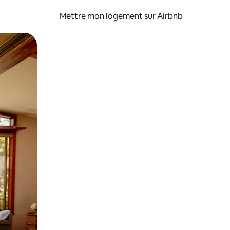
Mettre mon logement sur Airbnb
sant glisser.