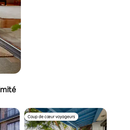
imité
Coup de cœur voyageurs
lus appréciés
Coup de cœur voyageurs