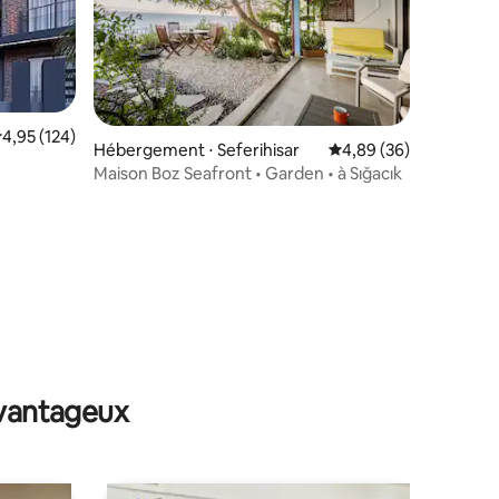
valuation moyenne sur la base de 124 commentaires : 4,95 sur 5
4,95 (124)
Hébergement ⋅ Seferihisar
Évaluation moyenne su
4,89 (36)
Maison Boz Seafront • Garden • à Sığacık
mmentaires : 5 sur 5
avantageux