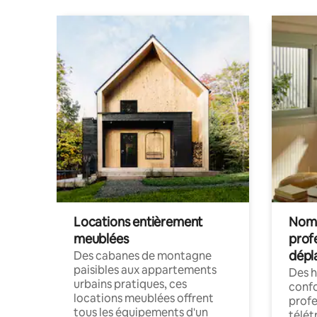
Locations entièrement
Noma
meublées
prof
dépl
Des cabanes de montagne
paisibles aux appartements
Des 
urbains pratiques, ces
confo
locations meublées offrent
profe
tous les équipements d'un
télét