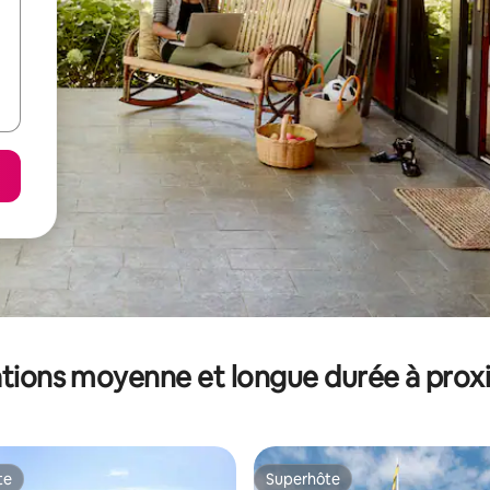
tions moyenne et longue durée à prox
te
Superhôte
te
Superhôte