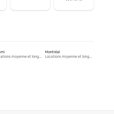
ami
Montréal
Locations moyenne et longue durée
Locations moyenne et longue durée