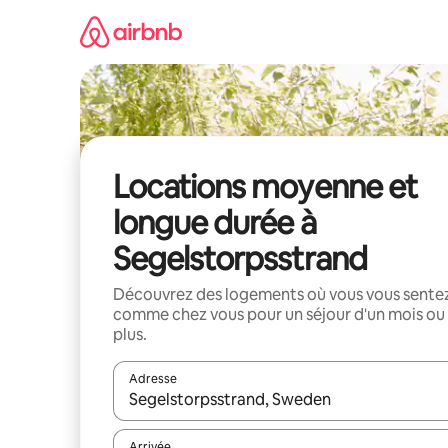
Aller
directement
au
contenu
Locations moyenne et
longue durée à
Segelstorpsstrand
Découvrez des logements où vous vous sente
comme chez vous pour un séjour d'un mois ou
plus.
Adresse
Lorsque les résultats s'affichent, utilisez les flèc
Arrivée