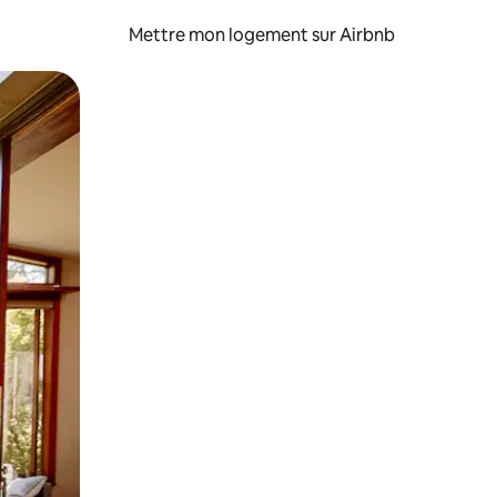
Mettre mon logement sur Airbnb
sant glisser.