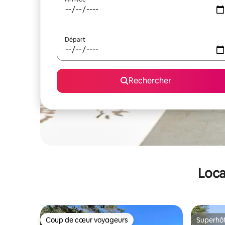
Départ
Rechercher
Loca
Coup de cœur voyageurs
Superhô
Coup de cœur voyageurs
Superhô