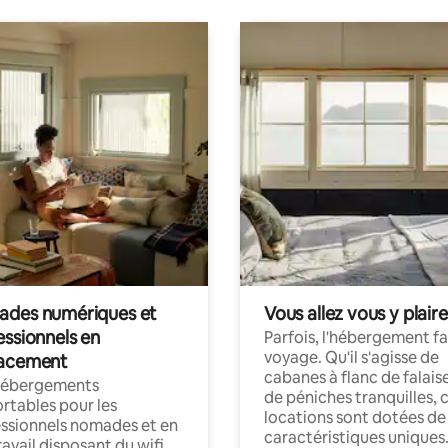
des numériques et
Vous allez vous y plaire
essionnels en
Parfois, l'hébergement fai
voyage. Qu'il s'agisse de
acement
cabanes à flanc de falais
hébergements
de péniches tranquilles, 
rtables pour les
locations sont dotées de
ssionnels nomades et en
caractéristiques uniques
ravail disposant du wifi