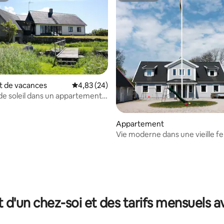
 de vacances
Évaluation moyenne sur la base de 24 commen
4,83 (24)
 la base de 142 commentaires : 4,95 sur 5
e soleil dans un appartement
s avec vue sur l'océan.
Appartement
Vie moderne dans une vieille f
calme et paisible !
t d'un chez-soi et des tarifs mensuels 