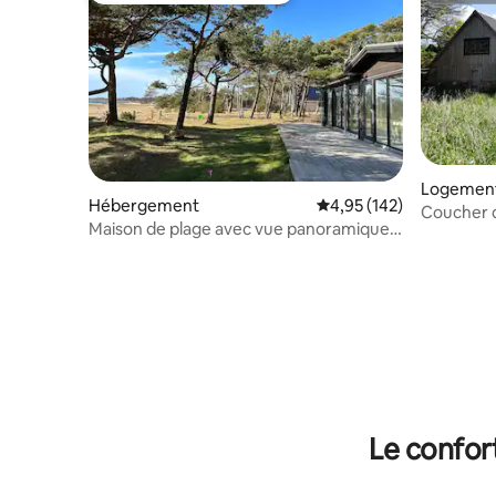
Logement
Hébergement
Évaluation moyenne sur
4,95 (142)
Coucher d
Maison de plage avec vue panoramique
2 chambre
sur Skälderviken
Le confor