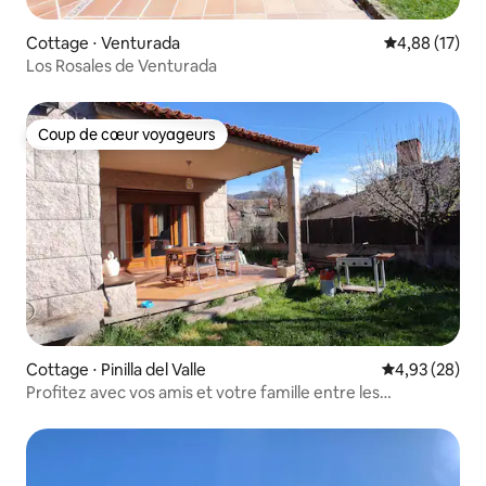
Cottage ⋅ Venturada
Évaluation mo
4,88 (17)
Los Rosales de Venturada
Coup de cœur voyageurs
Coup de cœur voyageurs
Cottage ⋅ Pinilla del Valle
Évaluation mo
4,93 (28)
Profitez avec vos amis et votre famille entre les
montagnes.