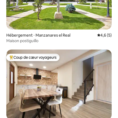
Hébergement ⋅ Manzanares el Real
Évaluation 
4,6 (5)
Maison postiguillo
Coup de cœur voyageurs
Coups de cœur voyageurs les plus appréciés