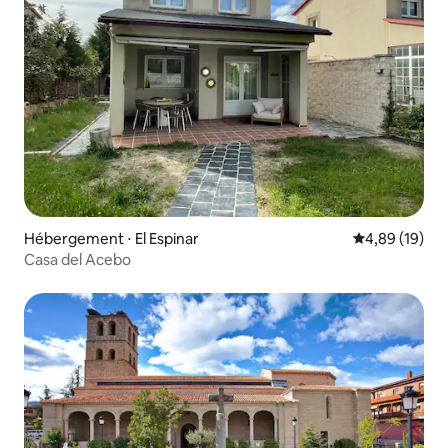
Hébergement ⋅ El Espinar
Évaluation mo
4,89 (19)
Casa del Acebo