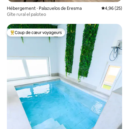
Hébergement ⋅ Palazuelos de Eresma
Évaluation mo
4,96 (25)
Gîte rural el paloteo
Coup de cœur voyageurs
Coups de cœur voyageurs les plus appréciés