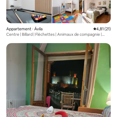
Appartement ⋅ Ávila‎
Évaluation mo
4,81 (21)
Centre | Billard | Fléchettes | Animaux de compagnie |
Famille