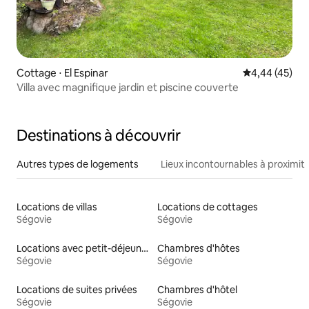
Cottage ⋅ El Espinar
Évaluation mo
4,44 (45)
Villa avec magnifique jardin et piscine couverte
Destinations à découvrir
Autres types de logements
Lieux incontournables à proximit
Locations de villas
Locations de cottages
Ségovie
Ségovie
Locations avec petit-déjeuner
Chambres d'hôtes
Ségovie
Ségovie
Locations de suites privées
Chambres d'hôtel
Ségovie
Ségovie