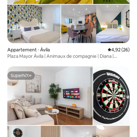
Appartement ⋅ Ávila‎
Évaluation mo
4,92 (26)
Plaza Mayor Ávila | Animaux de compagnie | Diana |
Familial
Superhôte
Superhôte