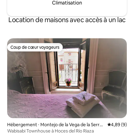
Climatisation
Location de maisons avec accès à un lac
Coup de cœur voyageurs
Coup de cœur voyageurs
Hébergement ⋅ Montejo de la Vega de la Serrez
Évaluation m
4,89 (9)
uela
Wabisabi Townhouse à Hoces del Río Riaza