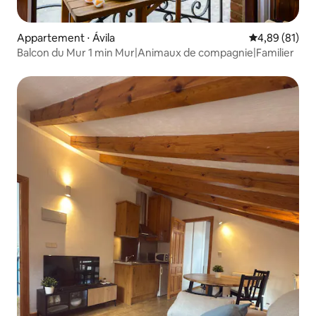
Appartement ⋅ Ávila‎
Évaluation mo
4,89 (81)
Balcon du Mur 1 min Mur|Animaux de compagnie|Familier