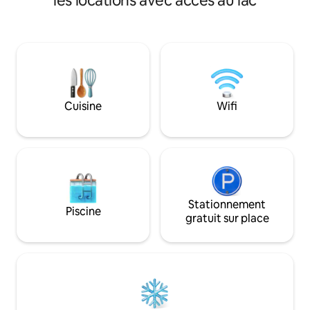
les locations avec accès au lac
peuvent jouer librement. Son grand
une avec deux lits 
attrait est la vaste parcelle, avec des
salle de bains comp
arbres centenaires, de grands rochers
Salon-salle à mang
et de multiples cachettes qui invitent à
lumineux avec un 
explorer. De plus, il dispose d'une
type cheslong. Il 
chambre spéciale avec mezzanine et
ascenseur.
refuge pour enfants, parfaite pour créer
des souvenirs inoubliables en famille.
Cuisine
Wifi
Stationnement
Piscine
gratuit sur place