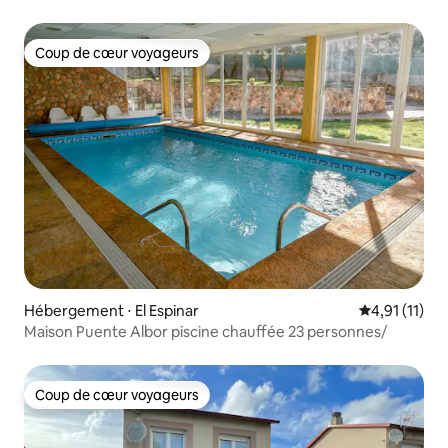
Coup de cœur voyageurs
Coup de cœur voyageurs
Hébergement ⋅ El Espinar
Évaluation m
4,91 (11)
Maison Puente Albor piscine chauffée 23 personnes/
Coup de cœur voyageurs
Coup de cœur voyageurs