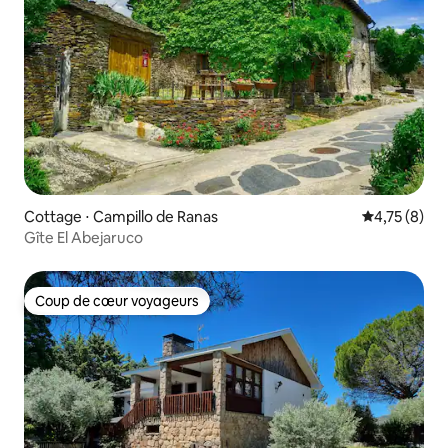
Cottage ⋅ Campillo de Ranas
Évaluation m
4,75 (8)
Gîte El Abejaruco
Coup de cœur voyageurs
Coup de cœur voyageurs