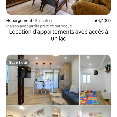
Hébergement ⋅ Rascafría
Évaluation m
4,7 (87)
Maison avec jardin privé et barbecue
Location d'appartements avec accès à
un lac
Superhôte
Superhôte