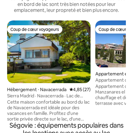
en bord de lac sont très bien notées pour leur
emplacement, leur propreté et bien plus encore.
Coup de cœur voyageurs
Coup de cœur vo
Coup de cœur voyageurs
Coup de cœur vo
Appartement en r
⋅ Manzanares el Re
Appartement de 
sur La Pedriza et le
Appartement dans
Hébergement ⋅ Navacerrada
Évaluation moyenne sur la base
4,85 (27)
Manzanares el Real
Sierra Madrid · Navacerrada · Lac de
chauffage et de la
barrage · 8 personnes
Cette maison confortable au bord du lac
terrasse avec vue 
de Navacerrada est idéale pour des
Pedriza et le village. Idéal pour 
vacances en famille. Profitez d'une
personne ou pour 
sortie privée directe sur le lac, d'une
piscine. Il y a un grand supermarché Día
Ségovie : équipements populaires dans
piscine privée, d'un barbecue et d'un
dans la même résidenc
ancien terrain de padel où les enfants
chambres, deux ave