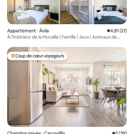
Appartement ⋅ Ávila‎
Évaluation mo
4,81 (21)
À l’intérieur de la Muraille | Famille | Jeux | Animaux de
compagnie
Coup de cœur voyageurs
Coups de cœur voyageurs les plus appréciés
Chambre privée ⋅ Cercedilla
Évaluation
5 (39)