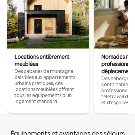
Locations entièrement
Nomades num
meublées
professionnel
déplacement
Des cabanes de montagne
paisibles aux appartements
Des hébergem
urbains pratiques, ces
confortables p
locations meublées offrent
professionnels
tous les équipements d'un
télétravail dis
logement standard.
et d'espaces de
Équipements et avantages des séjours