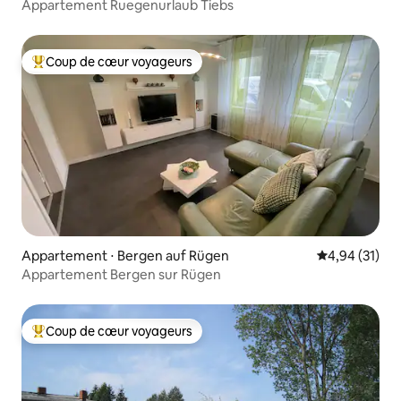
Appartement Ruegenurlaub Tiebs
Coup de cœur voyageurs
Coups de cœur voyageurs les plus appréciés
Appartement ⋅ Bergen auf Rügen
Évaluation mo
4,94 (31)
Appartement Bergen sur Rügen
Coup de cœur voyageurs
Coups de cœur voyageurs les plus appréciés