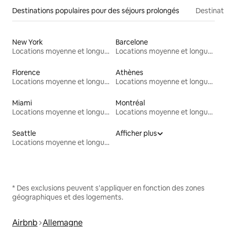
Destinations populaires pour des séjours prolongés
Destinati
New York
Barcelone
Locations moyenne et longue durée
Locations moyenne et longue durée
Florence
Athènes
Locations moyenne et longue durée
Locations moyenne et longue durée
Miami
Montréal
Locations moyenne et longue durée
Locations moyenne et longue durée
Seattle
Afficher plus
Locations moyenne et longue durée
* Des exclusions peuvent s'appliquer en fonction des zones
géographiques et des logements.
Airbnb
Allemagne