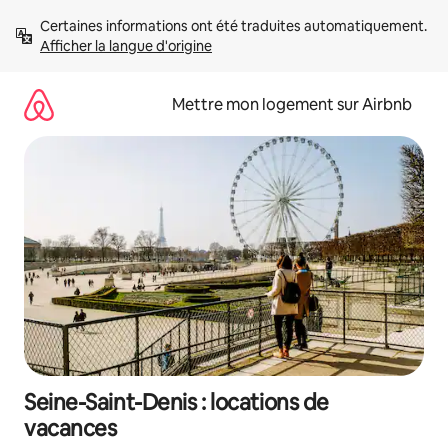
Aller
Certaines informations ont été traduites automatiquement. 
directement
Afficher la langue d'origine
au
contenu
Mettre mon logement sur Airbnb
Seine-Saint-Denis : locations de
vacances