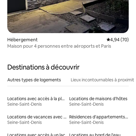
Hébergement
Évaluation mo
4,94 (70)
Maison pour 4 personnes entre aéroports et Paris
Destinations à découvrir
Autres types de logements
Lieux incontournables à proximit
Locations avec accès à la plage
Locations de maisons d'hôtes
Seine-Saint-Denis
Seine-Saint-Denis
Locations de vacances avec piscine
Résidences d'appartements en location
Seine-Saint-Denis
Seine-Saint-Denis
Locations avec accès à un lac
Locations au bord de l'eau