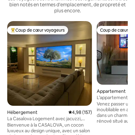
bien notés en termes d'emplacement, de propreté et
plus encore.
Coup de cœur voyageurs
Coup de cœur vo
Coups de cœur voyageurs les plus appréciés
Coup de cœur vo
Appartement
L’appartement cos
expo)
Venez passer une s
inoubliable en am
Hébergement
Évaluation moyenne sur la base 
4,98 (157)
dans un charmant
La Casalova Logement avec jacuzzi,
rénové situé au ni
grand écran
Bienvenue à la CASALOVA, un cocon
résidence principale. Il est entiè
luxueux au design unique, avec un salon
équipé (cafetière