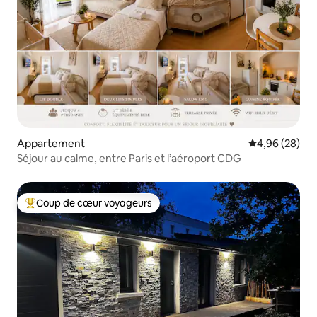
Appartement
Évaluation mo
4,96 (28)
Séjour au calme, entre Paris et l’aéroport CDG
Coup de cœur voyageurs
Coups de cœur voyageurs les plus appréciés