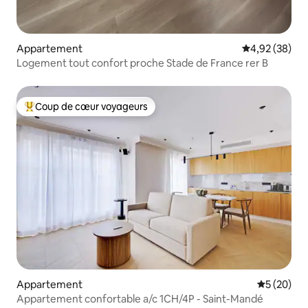
Appartement
Évaluation mo
4,92 (38)
Logement tout confort proche Stade de France rer B
Coup de cœur voyageurs
Coups de cœur voyageurs les plus appréciés
Appartement
Évaluation
5 (20)
Appartement confortable a/c 1CH/4P - Saint-Mandé