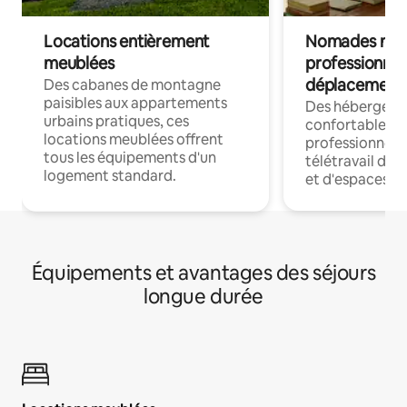
Locations entièrement
Nomades num
meublées
professionnel
déplacement
Des cabanes de montagne
paisibles aux appartements
Des hébergem
urbains pratiques, ces
confortables p
locations meublées offrent
professionnels
tous les équipements d'un
télétravail dis
logement standard.
et d'espaces de
Équipements et avantages des séjours
longue durée