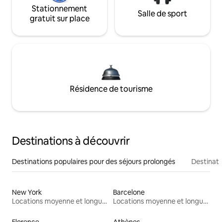
Stationnement
Salle de sport
gratuit sur place
Résidence de tourisme
Destinations à découvrir
Destinations populaires pour des séjours prolongés
Destinati
New York
Barcelone
Locations moyenne et longue durée
Locations moyenne et longue durée
Florence
Athènes