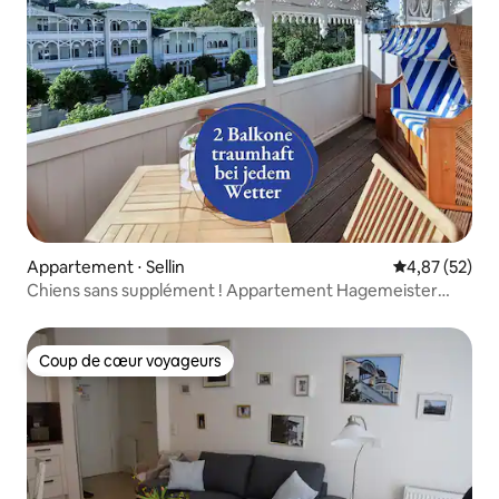
Appartement ⋅ Sellin
Évaluation mo
4,87 (52)
Chiens sans supplément ! Appartement Hagemeister
Sauna et balcon
Coup de cœur voyageurs
Coup de cœur voyageurs