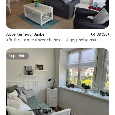
Appartement ⋅ Baabe
Évaluation mo
4,89 (36)
« Bruit de la mer » avec chaise de plage, piscine, sauna
Superhôte
Superhôte