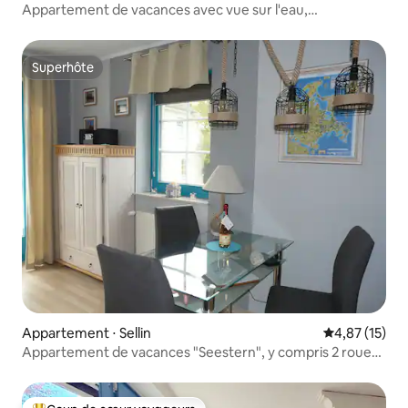
Appartement de vacances avec vue sur l'eau,
Seedorf/Rügen
Superhôte
Superhôte
Appartement ⋅ Sellin
Évaluation mo
4,87 (15)
Appartement de vacances "Seestern", y compris 2 roues
et WiFi