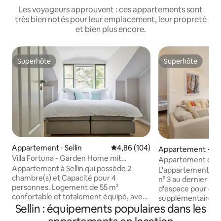
Les voyageurs approuvent : ces appartements sont
très bien notés pour leur emplacement, leur propreté
et bien plus encore.
Superhôte
Superhôte
Superhôte
Superhôte
Appartement ⋅ Sellin
Évaluation moyenne sur la base 
4,86 (104)
Appartement ⋅ Sel
Villa Fortuna - Garden Home mit
Appartement de v
Terrasse
Appartement à Sellin qui possède 2
la station balnéaire
L'appartement de 
chambre(s) et Capacité pour 4
n° 3 au dernier ét
personnes. Logement de 55 m²
d'espace pour 4 pe
confortable et totalement équipé, avec
supplémentaire po
vue sur le jardin. La location se trouve à
Sellin : équipements populaires dans les
personnes. Les poi
900 m de la plage de sable, 700 m de la
balcon sud, un sa