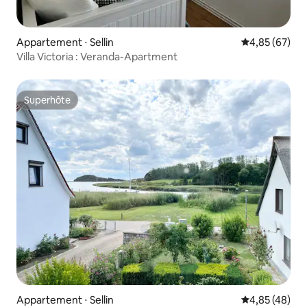
Appartement ⋅ Sellin
Évaluation mo
4,85 (67)
Villa Victoria : Veranda-Apartment
Superhôte
Superhôte
Appartement ⋅ Sellin
Évaluation mo
4,85 (48)