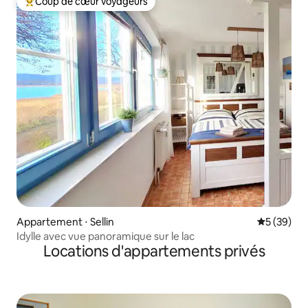
Coup de cœur voyageurs
Coups de cœur voyageurs les plus appréciés
Appartement ⋅ Sellin
Évaluation
5 (39)
Idylle avec vue panoramique sur le lac
Locations d'appartements privés