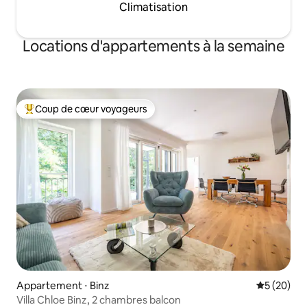
Climatisation
Locations d'appartements à la semaine
Coup de cœur voyageurs
Coups de cœur voyageurs les plus appréciés
Appartement ⋅ Binz
Évaluation
5 (20)
Villa Chloe Binz, 2 chambres balcon