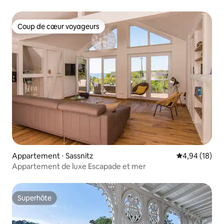
Coup de cœur voyageurs
Coup de cœur voyageurs
Appartement ⋅ Sassnitz
Évaluation mo
4,94 (18)
Appartement de luxe Escapade et mer
Superhôte
Superhôte