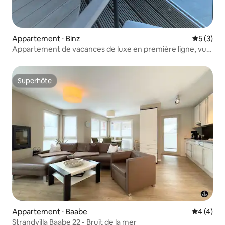
Appartement ⋅ Binz
Évaluatio
5 (3)
Appartement de vacances de luxe en première ligne, vue
sur la mer, jacuzzi et balcon
Superhôte
Superhôte
Appartement ⋅ Baabe
Évaluatio
4 (4)
Strandvilla Baabe 22 - Bruit de la mer