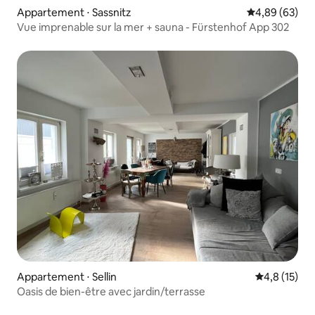
Appartement ⋅ Sassnitz
Évaluation mo
4,89 (63)
Vue imprenable sur la mer + sauna - Fürstenhof App 302
Appartement ⋅ Sellin
Évaluation m
4,8 (15)
Oasis de bien-être avec jardin/terrasse