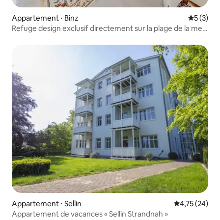
Appartement ⋅ Binz
Évaluatio
5 (3)
Refuge design exclusif directement sur la plage de la mer
Baltique
Appartement ⋅ Sellin
Évaluation mo
4,75 (24)
Appartement de vacances « Sellin Strandnah »