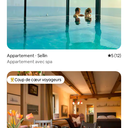
Appartement ⋅ Sellin
Évaluation
5 (12)
Appartement avec spa
Coup de cœur voyageurs
Coups de cœur voyageurs les plus appréciés