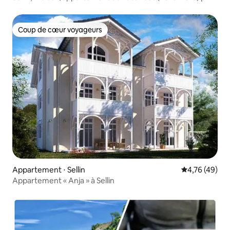
de Binz, Göhren, Baabe
Coup de cœur voyageurs
Coup de cœur voyageurs
Appartement ⋅ Sellin
Évaluation mo
4,76 (49)
Appartement « Anja » à Sellin