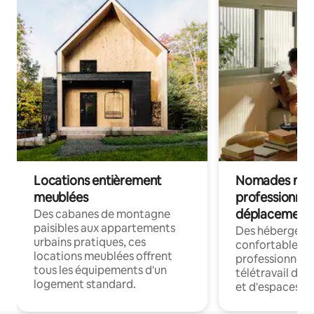
Locations entièrement
Nomades num
meublées
professionnel
déplacement
Des cabanes de montagne
paisibles aux appartements
Des hébergem
urbains pratiques, ces
confortables p
locations meublées offrent
professionnels
tous les équipements d'un
télétravail dis
logement standard.
et d'espaces de