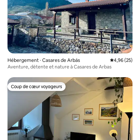
Hébergement ⋅ Casares de Arbás
Évaluation mo
4,96 (25)
Aventure, détente et nature à Casares de Arbas
Coup de cœur voyageurs
Coup de cœur voyageurs