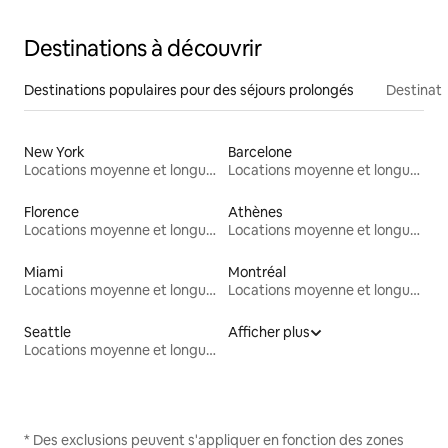
Destinations à découvrir
Destinations populaires pour des séjours prolongés
Destinati
New York
Barcelone
Locations moyenne et longue durée
Locations moyenne et longue durée
Florence
Athènes
Locations moyenne et longue durée
Locations moyenne et longue durée
Miami
Montréal
Locations moyenne et longue durée
Locations moyenne et longue durée
Seattle
Afficher plus
Locations moyenne et longue durée
* Des exclusions peuvent s'appliquer en fonction des zones