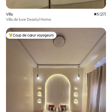
Villa
Évaluation
5 (27)
Villa de luxe Deastyl Home
Coup de cœur voyageurs
Coups de cœur voyageurs les plus appréciés