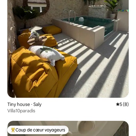
Tiny house ⋅ Saly
Évaluatio
5 (8)
Villa10paradis
Coup de cœur voyageurs
Coups de cœur voyageurs les plus appréciés