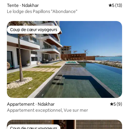
Tente ⋅ Ndakhar
Évaluation
5 (13)
Le lodge des Papillons "Abondance"
Coup de cœur voyageurs
Coup de cœur voyageurs
Appartement ⋅ Ndakhar
Évaluatio
5 (9)
Appartement exceptionnel, Vue sur mer
Coup de cœur voyageurs