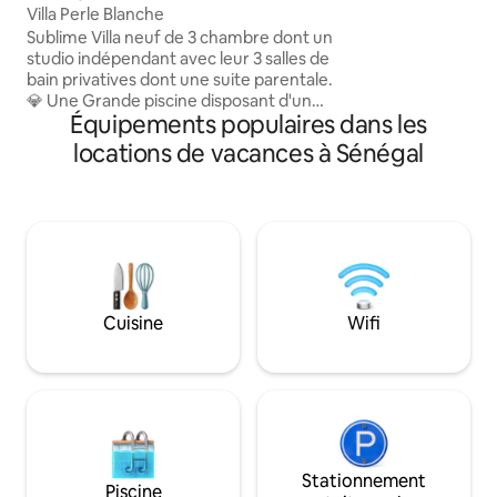
librairie) A 1 min,
Villa Perle Blanche
restaurants de plag
Sublime Villa neuf de 3 chambre dont un
groupe électrogèn
studio indépendant avec leur 3 salles de
plage privée, gouve
bain privatives dont une suite parentale.
électricité Tout est réuni pour un séjour
💎 Une Grande piscine disposant d'un
inoubliable
Équipements populaires dans les
magnifique salon immergé, ainsi que des
beds et transats.Un grand séjour avec sa
locations de vacances à Sénégal
cuisine US toute équipée.Villa
entièrement climatisée.Residence
sécurisée. Lieu paisible sans vis à vis pour
une escapade inoubliable 🇸🇳 📍Accès
facile à 30 minutes de l'aeroport Blaise
diagne,à Nguerigne, à 10 minute des
plages de Somone et 15 minute de Saly
.⭐️
Cuisine
Wifi
Stationnement
Piscine