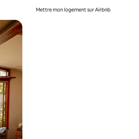
Mettre mon logement sur Airbnb
sant glisser.