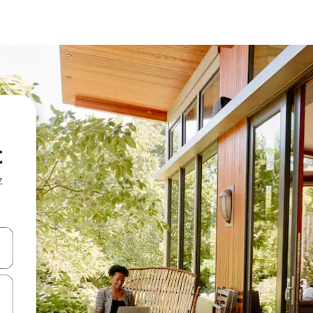
t
z
hes vers le haut et vers le bas pour les parcourir ou en appuyant et en fai