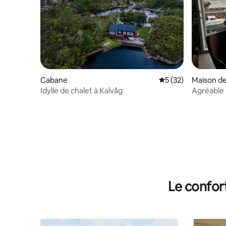
Cabane
Évaluation moyenne
5 (32)
Maison de 
Idylle de chalet à Kalvåg
Agréable 
fjord. Lo
Le confor