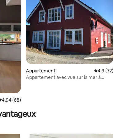
entaires : 4,9 sur 5
Appartement
Évaluation moyenne s
4,9 (72)
Appartement avec vue sur la mer à
Eikeset Havbu
Évaluation moyenne sur la base de 68 commentaires : 4,94 sur 5
4,94 (68)
avantageux