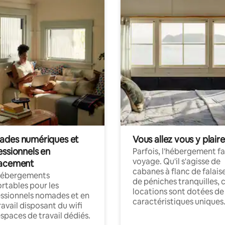
des numériques et
Vous allez vous y plaire
essionnels en
Parfois, l'hébergement fai
voyage. Qu'il s'agisse de
acement
cabanes à flanc de falais
hébergements
de péniches tranquilles, 
rtables pour les
locations sont dotées de
ssionnels nomades et en
caractéristiques uniques
ravail disposant du wifi
espaces de travail dédiés.