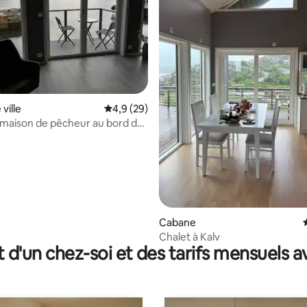
 sur la base de 32 commentaires : 5 sur 5
ville
Évaluation moyenne sur la base de 29 comm
4,9 (29)
maison de pêcheur au bord du
cation de bateau Øien 620f
Cabane
Chalet à Kalv
t d'un chez-soi et des tarifs mensuels 