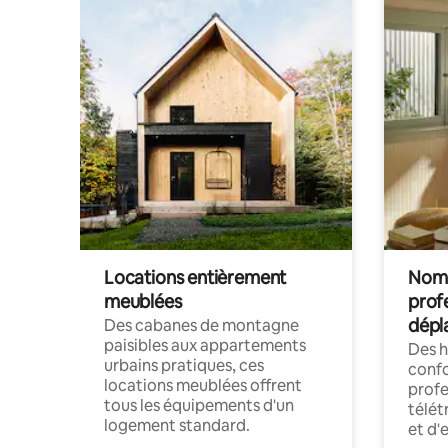
Locations entièrement
Noma
meublées
prof
dépl
Des cabanes de montagne
paisibles aux appartements
Des 
urbains pratiques, ces
confo
locations meublées offrent
profe
tous les équipements d'un
télét
logement standard.
et d'