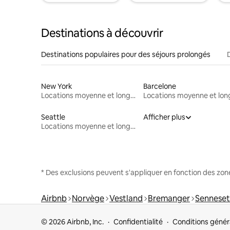
Destinations à découvrir
Destinations populaires pour des séjours prolongés
New York
Barcelone
Locations moyenne et longue durée
Seattle
Afficher plus
Locations moyenne et longue durée
* Des exclusions peuvent s'appliquer en fonction des zo
Airbnb
Norvège
Vestland
Bremanger
Senneset
© 2026 Airbnb, Inc.
Confidentialité
Conditions génér