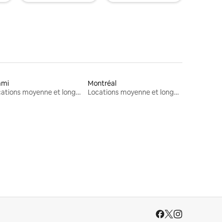
ami
Montréal
Locations moyenne et longue durée
Locations moyenne et longue durée