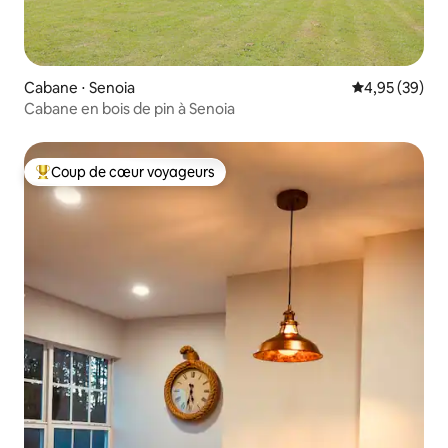
Cabane ⋅ Senoia
Évaluation mo
4,95 (39)
Cabane en bois de pin à Senoia
Coup de cœur voyageurs
Coups de cœur voyageurs les plus appréciés