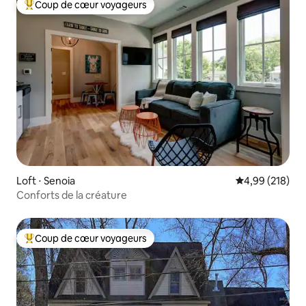
Coup de cœur voyageurs
Coups de cœur voyageurs les plus appréciés
Loft ⋅ Senoia
Évaluation moy
4,99 (218)
Conforts de la créature
Coup de cœur voyageurs
Coups de cœur voyageurs les plus appréciés