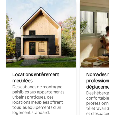
Locations entièrement
Nomades num
meublées
professionnel
déplacement
Des cabanes de montagne
paisibles aux appartements
Des hébergem
urbains pratiques, ces
confortables p
locations meublées offrent
professionnels
tous les équipements d'un
télétravail dis
logement standard.
et d'espaces de