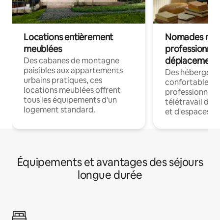
Locations entièrement
Nomades num
meublées
professionnel
déplacement
Des cabanes de montagne
paisibles aux appartements
Des hébergem
urbains pratiques, ces
confortables p
locations meublées offrent
professionnels
tous les équipements d'un
télétravail dis
logement standard.
et d'espaces de
Équipements et avantages des séjours
longue durée