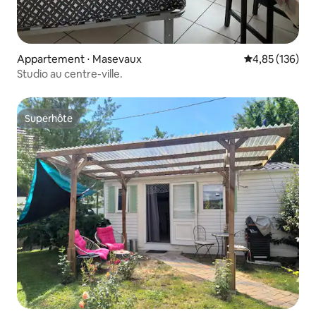
Appartement ⋅ Masevaux
Évaluation moy
4,85 (136)
Studio au centre-ville.
Superhôte
Superhôte