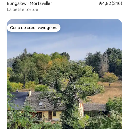
Bungalow ⋅ Mortzwiller
Évaluation moy
4,82 (346)
La petite tortue
Coup de cœur voyageurs
Coup de cœur voyageurs