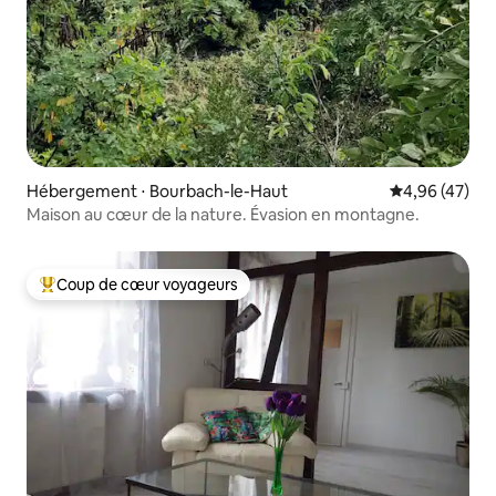
Hébergement ⋅ Bourbach-le-Haut
Évaluation mo
4,96 (47)
Maison au cœur de la nature. Évasion en montagne.
Coup de cœur voyageurs
Coups de cœur voyageurs les plus appréciés