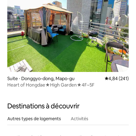
Suite ⋅ Donggyo-dong, Mapo-gu
Évaluation moy
4,84 (241)
Heart of Hongdae★High Garden★4F~5F
Destinations à découvrir
Autres types de logements
Activités