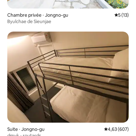
Chambre privée ⋅ Jongno-gu
Évaluation
5 (13)
Byulchae de Sieunjae
Suite ⋅ Jongno-gu
Évaluation moy
4,63 (607)
dmyk - routards