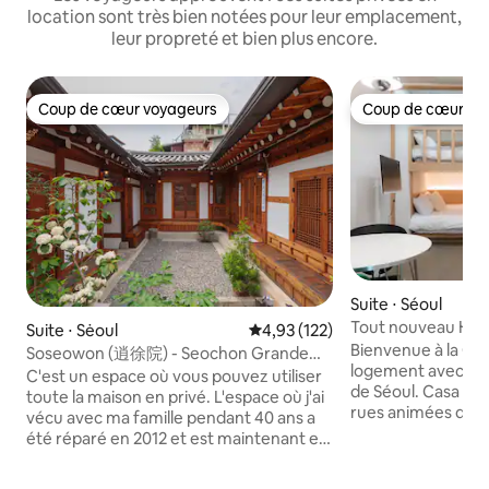
location sont très bien notées pour leur emplacement,
leur propreté et bien plus encore.
Coup de cœur voyageurs
Coup de cœur vo
Coup de cœur voyageurs
Coup de cœur vo
Suite ⋅ Séoul
Tout nouveau Hon
Suite ⋅ Sėoul
Évaluation moyenne sur la base 
4,93 (122)
minutes de la stat
Bienvenue à la Casa G
Soseowon (逍徐院) - Seochon Grande
proximité du train 
logement avec une
cour spacieuse Hanok Dokchae
C'est un espace où vous pouvez utiliser
commerçante | Lit
de Séoul. Casa G
toute la maison en privé. L'espace où j'ai
confortable pour 
rues animées de 
vécu avec ma famille pendant 40 ans a
Hapjeong, mais c'e
été réparé en 2012 et est maintenant en
pouvez échapper a
activité. Il y a une cour spacieuse et un
profiter d'un repo
jardin soigneusement cultivé, donc si