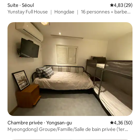
Suite ⋅ Séoul
Évaluation mo
4,83 (29)
Yunstay Full House ｜ Hongdae ｜ 16 personnes + barbecue
sur le toit-terrasse
Chambre privée ⋅ Yongsan-gu
Évaluation mo
4,36 (50)
Myeongdong) Groupe/Famille/Salle de bain privée (1er
étage)