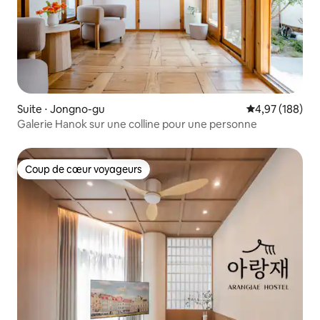
Suite ⋅ Jongno-gu
Évaluation moy
4,97 (188)
Galerie Hanok sur une colline pour une personne
Coup de cœur voyageurs
Coup de cœur voyageurs