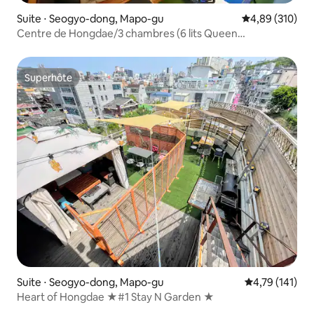
Suite ⋅ Seogyo-dong, Mapo-gu
Évaluation moy
4,89 (310)
Centre de Hongdae/3 chambres (6 lits Queen
size)/3 salles de bain/Ascenseur/Rue Otaku
Superhôte
Superhôte
Suite ⋅ Seogyo-dong, Mapo-gu
Évaluation moy
4,79 (141)
Heart of Hongdae ★#1 Stay N Garden ★