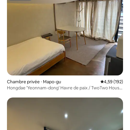
Chambre privée ⋅ Mapo-gu
Évaluation moy
4,59 (192)
Hongdae 'Yeonnam-dong' Havre de paix / TwoTwo House
chambre simple