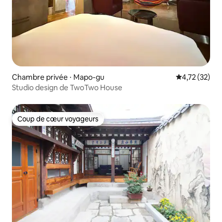
Chambre privée ⋅ Mapo-gu
Évaluation mo
4,72 (32)
Studio design de TwoTwo House
Coup de cœur voyageurs
Coup de cœur voyageurs