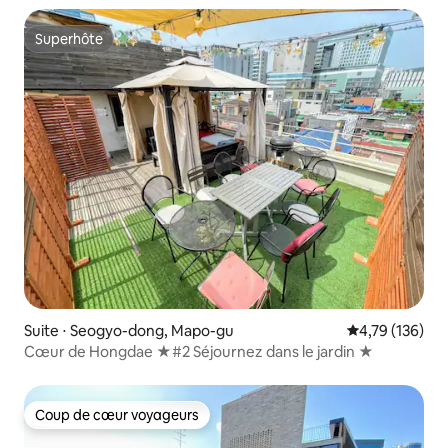
Superhôte
Superhôte
Suite ⋅ Seogyo-dong, Mapo-gu
Évaluation moy
4,79 (136)
Cœur de Hongdae ★#2 Séjournez dans le jardin ★
Coup de cœur voyageurs
Coup de cœur voyageurs