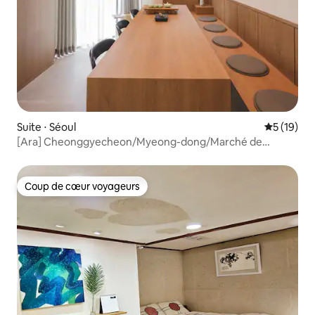
Suite ⋅ Séoul
Évaluation
5 (19)
[Ara] Cheonggyecheon/Myeong-dong/Marché de
Gwangjang/Euljiro/DDP/Chambre familiale
premium/Ascenseur/Climatisation dans toutes les
chambres/Possibilité de consigne à bagages
Coup de cœur voyageurs
Coup de cœur voyageurs