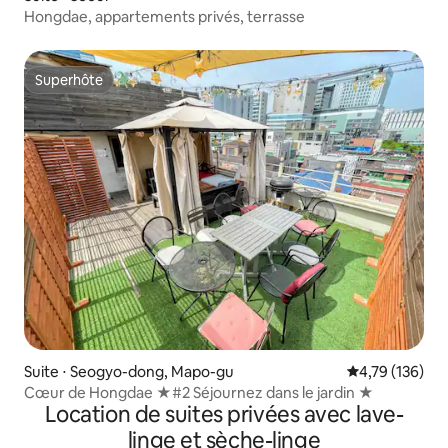
Hongdae, appartements privés, terrasse
Superhôte
Superhôte
Suite ⋅ Seogyo-dong, Mapo-gu
Évaluation moy
4,79 (136)
Cœur de Hongdae ★#2 Séjournez dans le jardin ★
Location de suites privées avec lave-
linge et sèche-linge