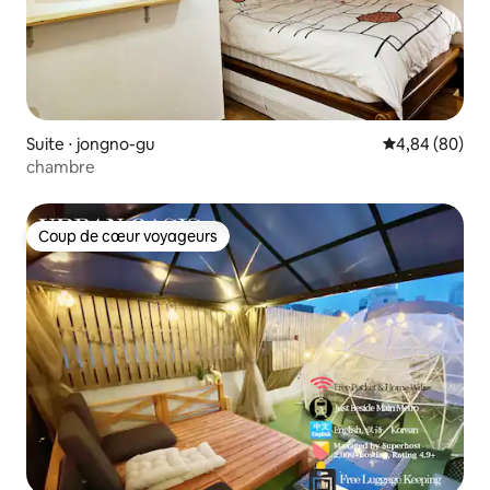
Suite ⋅ jongno-gu
Évaluation mo
4,84 (80)
chambre
Coup de cœur voyageurs
Coup de cœur voyageurs