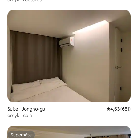
Suite ⋅ Jongno-gu
Évaluation moy
4,63 (651)
dmyk - coin
Superhôte
Superhôte