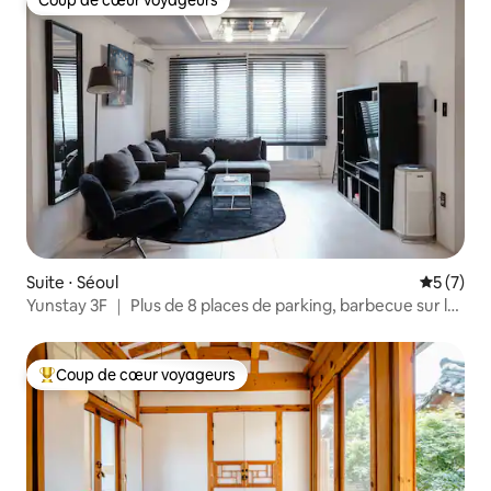
Coup de cœur voyageurs
Suite ⋅ Séoul
Évaluatio
5 (7)
Yunstay 3F ｜ Plus de 8 places de parking, barbecue sur le
toit, près de Hongdae
Coup de cœur voyageurs
Coups de cœur voyageurs les plus appréciés