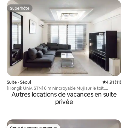
Superhôte
Superhôte
Suite ⋅ Séoul
Évaluation m
4,91 (11)
[Hongik Univ. STN] 6 minIncroyable Muji sur le toit,
Autres locations de vacances en suite
moderne
privée
Coup de cœur voyageurs