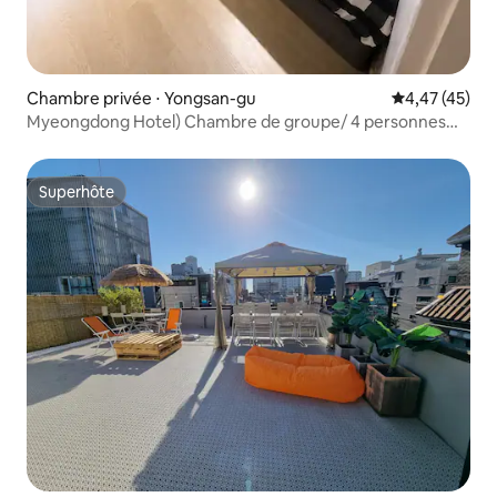
Chambre privée ⋅ Yongsan-gu
Évaluation mo
4,47 (45)
Myeongdong Hotel) Chambre de groupe/ 4 personnes
/Maison hôtel
Superhôte
Superhôte