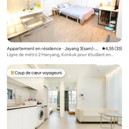
Appartement en résidence ⋅ Jayang 3(sam)-d
Évaluation mo
4,55 (33)
ong, Gwangjin-gu
Ligne de métro 2 Hanyang, Konkuk pour étudiant en
échange
Coup de cœur voyageurs
Coups de cœur voyageurs les plus appréciés