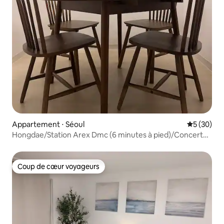
Appartement ⋅ Séoul
Évaluation
5 (30)
Hongdae/Station Arex Dmc (6 minutes à pied)/Concert
de K-pop/Stade de la Coupe du monde
Coup de cœur voyageurs
Coup de cœur voyageurs