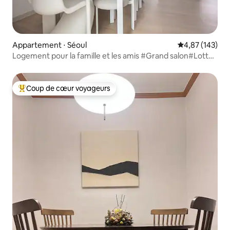
Appartement ⋅ Séoul
Évaluation moy
4,87 (143)
Logement pour la famille et les amis #Grand salon#Lotte
Tower#Lac Seokchon à 3 minutes#Consigne à
bagages#Parking
disponible#Gwanghwamun#Gangnam#KSPO#Jamsil
Coup de cœur voyageurs
Coups de cœur voyageurs les plus appréciés