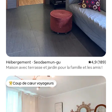
Hébergement ⋅ Seodaemun-gu
Évaluation mo
4,9 (189)
Maison avec terrasse et jardin pour la famille et les amis !
Coup de cœur voyageurs
Coups de cœur voyageurs les plus appréciés