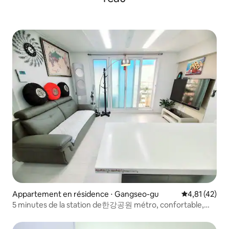
Appartement en résidence ⋅ Gangseo-gu
Évaluation mo
4,81 (42)
5 minutes de la station de한강공원 métro, confortable,
finition de haute qualité