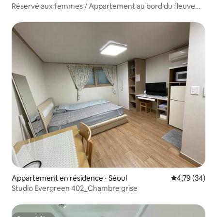
-gu
Réservé aux femmes / Appartement au bord du fleuve
Han / Ligne 9 / LG Magok / Parking disponible / Aéroport
de Gimpo / Jardin botanique de Séoul / Bus du fleuve Han
Appartement en résidence ⋅ Séoul
Évaluation mo
4,79 (34)
Studio Evergreen 402_Chambre grise