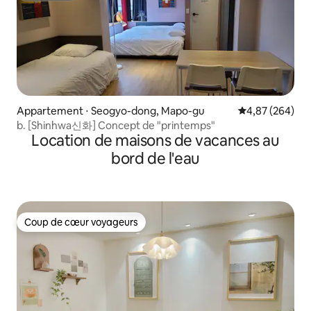
Appartement ⋅ Seogyo-dong, Mapo-gu
Évaluation moy
4,87 (264)
b. [Shinhwa신화] Concept de "printemps"
Location de maisons de vacances au
bord de l'eau
Coup de cœur voyageurs
Coup de cœur voyageurs