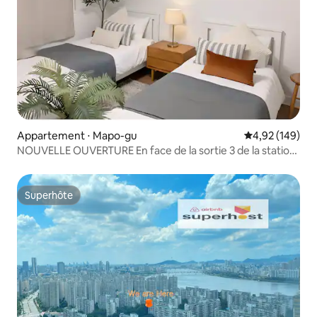
Appartement ⋅ Mapo-gu
Évaluation moy
4,92 (149)
NOUVELLE OUVERTURE En face de la sortie 3 de la station
de métro Hongik University, 3 chambres + salon et cuisine
(3 lits queen size, 1 lit simple)
Superhôte
Superhôte