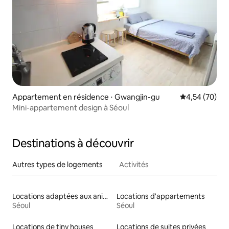
Appartement en résidence ⋅ Gwangjin-gu
Évaluation mo
4,54 (70)
Mini-appartement design à Séoul
Destinations à découvrir
Autres types de logements
Activités
Locations adaptées aux animaux
Locations d'appartements
Séoul
Séoul
Locations de tiny houses
Locations de suites privées