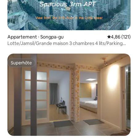
Appartement ⋅ Songpa-gu
Évaluation moy
4,86 (121)
Lotte/Jamsil/Grande maison 3 chambres 4 lits/Parking
gratuit
Superhôte
Superhôte