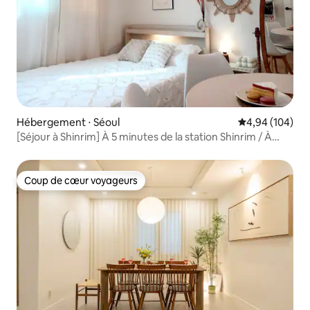
Hébergement ⋅ Séoul
Évaluation moy
4,94 (104)
[Séjour à Shinrim] À 5 minutes de la station Shinrim / À
8 minutes en bus de l'aéroport / À côté d'un sentier
pédestre / À 20 minutes de Hongdae et Gangnam /
Myeong-dong et Seongsu / du palais Gyeongbokgung /
Coup de cœur voyageurs
Coup de cœur voyageurs
de la K-pop