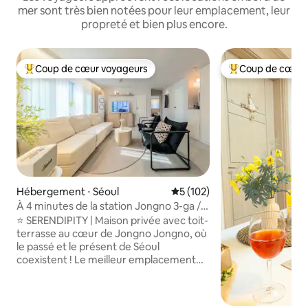
mer sont très bien notées pour leur emplacement, leur
propreté et bien plus encore.
Coup de cœur voyageurs
Coup de cœur 
Coups de cœur voyageurs les plus appréciés
Coups de cœur vo
Hébergement ⋅ Séoul
Évaluation moyenne sur la ba
5 (102)
À 4 minutes de la station Jongno 3-ga /
Note 5,0 / Plus de 100 avis / 2 salles de
⭐ SERENDIPITY | Maison privée avec toit-
bains / Penthouse indépendant /
terrasse au cœur de Jongno Jongno, où
Logement neuf / Ikseon-dong / Insa-
le passé et le présent de Séoul
dong / Marché de Gwangjang /
coexistent ! Le meilleur emplacement
Cheonggyecheon
pour profiter à pied d'Insa-dong,
d'Ikseon-dong, du marché de
Gwangjang et de Myeongdong. Faites