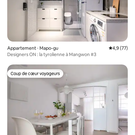
Appartement ⋅ Mapo-gu
Évaluation m
4,9 (77)
Designers ON : la tyrolienne à Mangwon #3
Coup de cœur voyageurs
Coup de cœur voyageurs