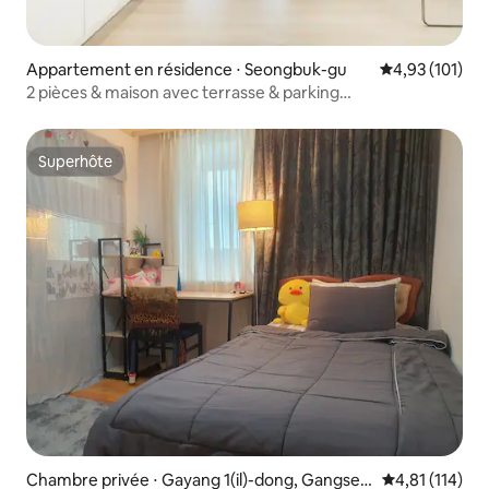
Appartement en résidence ⋅ Seongbuk-gu
Évaluation moy
4,93 (101)
2 pièces & maison avec terrasse & parking
gratuit/consigne à bagages en libre-service
24h/24/maximum 5 personnes/métro à 2 minutes à
pied/ascenseur
Superhôte
Superhôte
Chambre privée ⋅ Gayang 1(il)-dong, Gangseo
Évaluation moy
4,81 (114)