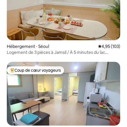
Hébergement ⋅ Séoul
Évaluation moy
4,95 (103)
Logement de 3 pièces à Jamsil / À 5 minutes du lac
Seokchon / À 7 minutes de Lotte World et de la Lotte
Tower / KSPO / Situé à proximité de 3 lignes de métro /
Pour 8 personnes maximum
Coup de cœur voyageurs
Coups de cœur voyageurs les plus appréciés