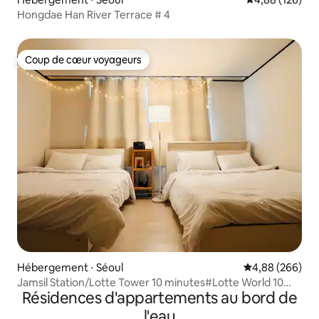
Hongdae Han River Terrace # 4
Coup de cœur voyageurs
Coup de cœur voyageurs
Hébergement ⋅ Séoul
Évaluation moy
4,88 (266)
Jamsil Station/Lotte Tower 10 minutes#Lotte World 10
Résidences d'appartements au bord de
minutes#Songnidan-gil#Seokchon Lake 5 minutes#Hôtel
de la literie pour la famille et les amis
l'eau