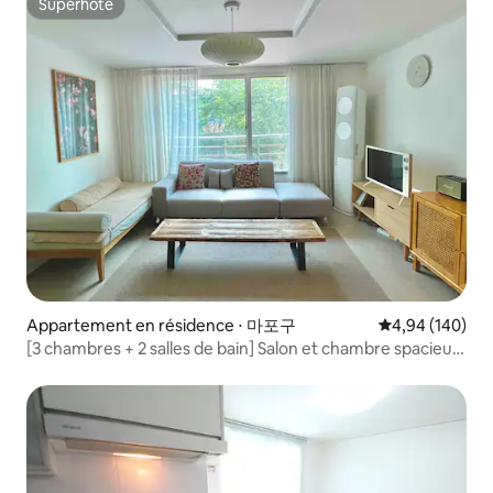
Superhôte
Superhôte
Appartement en résidence ⋅ 마포구
Évaluation moy
4,94 (140)
[3 chambres + 2 salles de bain] Salon et chambre spacieux,
à 5 minutes de la gare de Sangsu, près de Hongdae et du
fleuve Han