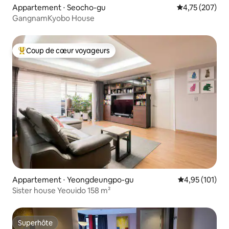
Appartement ⋅ Seocho-gu
Évaluation moy
4,75 (207)
GangnamKyobo House
Coup de cœur voyageurs
Coups de cœur voyageurs les plus appréciés
Appartement ⋅ Yeongdeungpo-gu
Évaluation moy
4,95 (101)
Sister house Yeouido 158 m²
Superhôte
Superhôte