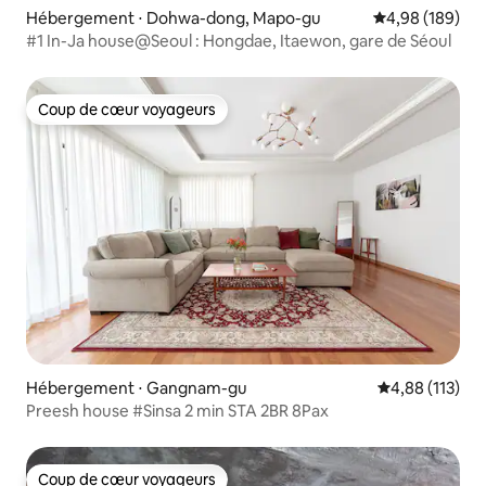
Hébergement ⋅ Dohwa-dong, Mapo-gu
Évaluation moy
4,98 (189)
#1 In-Ja house@Seoul : Hongdae, Itaewon, gare de Séoul
Coup de cœur voyageurs
Coup de cœur voyageurs
Hébergement ⋅ Gangnam-gu
Évaluation moy
4,88 (113)
Preesh house #Sinsa 2 min STA 2BR 8Pax
Coup de cœur voyageurs