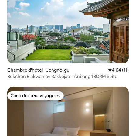
Chambre d'hôtel ⋅ Jongno-gu
Évaluation mo
4,64 (11)
Bukchon Binkwan by Rakkojae - Anbang 1BDRM Suite
Coup de cœur voyageurs
Coup de cœur voyageurs