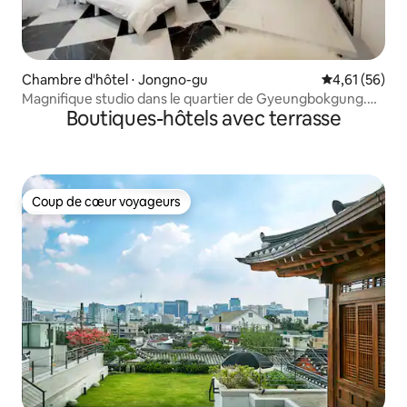
Chambre d'hôtel ⋅ Jongno-gu
Évaluation mo
4,61 (56)
Magnifique studio dans le quartier de Gyeungbokgung.
Boutiques-hôtels avec terrasse
(3-3)
Coup de cœur voyageurs
Coup de cœur voyageurs