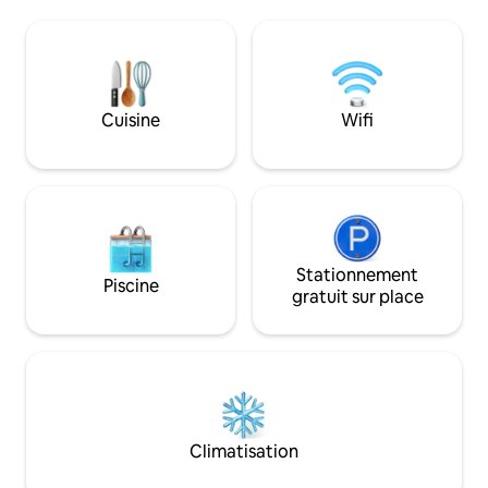
dans la chambre 
l'hôte » C'est la chose la plus courante
pouvez obtenir de 
que j'entends à propos de votre
si vous le demandez). À 1 minute
annonce ! 📍Restes [Il s'agit d'une salle
de la station de m
de bain privée] 📍Transports Il est
aller n'importe où 
proche de la station du complexe
Hoegi à 30 secondes
Cuisine
Wifi
numérique de Gasan (ligne 1, ligne 7)
20 minutes de Do
Gare du complexe numérique de Guro
Plaza (DDP) • Gar
(ligne 2) à 4 arrêts en bus du village À 5
minutes • À 25 min
minutes de l'arrêt de bus ✈️ 6004 📍
Séoul Literie en coton de luxe de qualité
Gestion/Opérations ! Propreté ! Je
hôtelière, shampo
pense que c'est la partie la plus
des ingrédients na
importante du fonctionnement du
subtil réchauffe l
logement Ce qui est 📍fourni Nous
Stationnement
vous êtes ici. Il y a une boîte sous le lit où
Piscine
fournissons des climatiseurs individuels,
vous pouvez ranger
gratuit sur place
des salles de bains privées, des
une salle de bain p
serviettes, des sèche-linge, des
chaude. Le logement avec des objets
équipements et une literie propre et
émotionnels et un
parfumée à chaque fois. Le micro-ondes
dispose également
et la bouilloire électrique sont fournis
avec un four à mic
dans la cuisine, donc une cuisine simple
vaisselle, un lave-
est possible :) Nous rangerons vos
une machine à café,
Climatisation
bagages avant 🧳l'arrivée et après le
aucun inconvénien
départ.🧳 📍Arrivée : à partir de 15h00
Profitez d'une jou