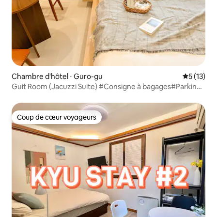
Chambre d'hôtel ⋅ Guro-gu
Évaluation
5 (13)
Guit Room (Jacuzzi Suite) #Consigne à bagages#Parking
disponible#Station de métro Guil#3 minutes de Kochok
Dome#Munrae Creative Village#A Park Mall
Coup de cœur voyageurs
Coup de cœur voyageurs