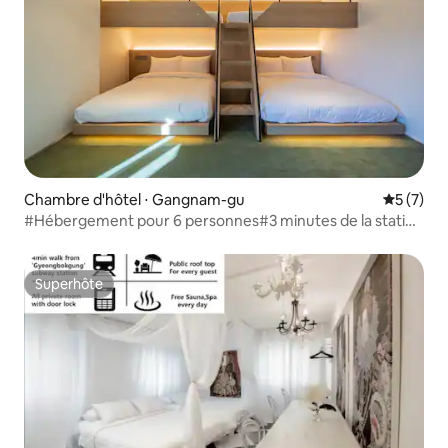
Chambre d'hôtel ⋅ Gangnam-gu
Évaluatio
5 (7)
#Hébergement pour 6 personnes#3 minutes de la station
Gangnam#Maximum 6 personnes#Parking
disponible#Consigne à bagages gratuite#Netflix#Famille
Superhôte
Superhôte