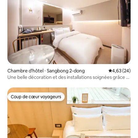
Chambre d'hôtel ⋅ Sangbong 2-dong
Évaluation mo
4,63 (24)
Une belle décoration et des installations soignées grâce à
une rénovation récente Graton Hotel
Coup de cœur voyageurs
Coup de cœur voyageurs