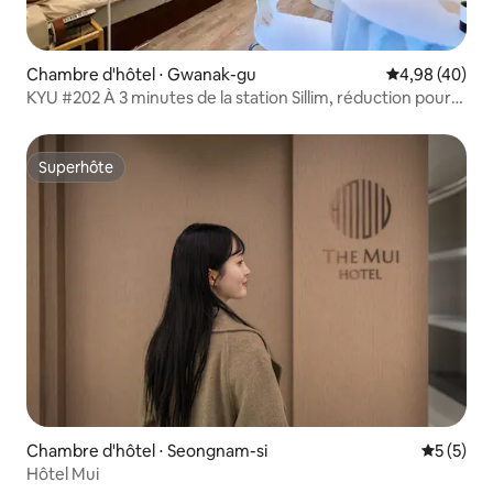
Chambre d'hôtel ⋅ Gwanak-gu
Évaluation mo
4,98 (40)
KYU #202 À 3 minutes de la station Sillim, réduction pour
les longs séjours / parking gratuit / petit-déjeuner fourni /
départ tardif gratuit
Superhôte
Superhôte
Chambre d'hôtel ⋅ Seongnam-si
Évaluatio
5 (5)
Hôtel Mui