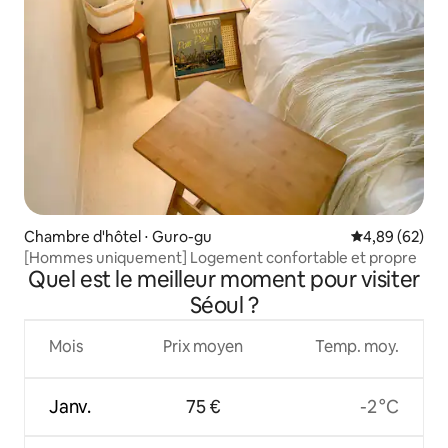
Chambre d'hôtel ⋅ Guro-gu
Évaluation mo
4,89 (62)
[Hommes uniquement] Logement confortable et propre
Quel est le meilleur moment pour visiter
Séoul ?
Mois
Prix moyen
Temp. moy.
Janv.
75 €
-2 °C