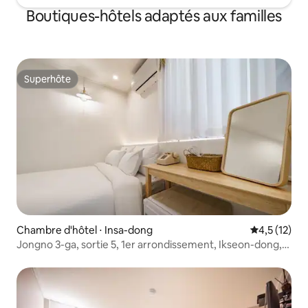
Départ : 10h00 (Départ à 11 h 00 lors de la
aujourd'hui :)
Boutiques-hôtels adaptés aux familles
participation à un événement de
commentaire)
Superhôte
Superhôte
Chambre d'hôtel ⋅ Insa-dong
Évaluation m
4,5 (12)
Jongno 3-ga, sortie 5, 1er arrondissement, Ikseon-dong,
Lava Hotel (Deluxe Double)