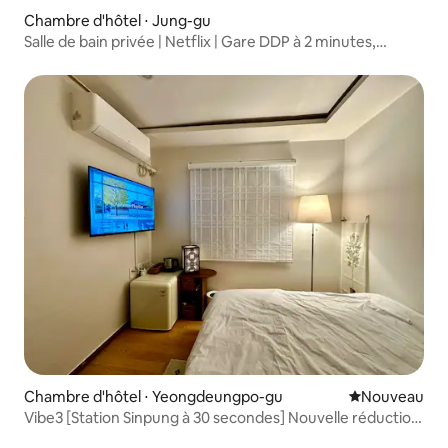
Chambre d'hôtel ⋅ Jung-gu
Salle de bain privée | Netflix | Gare DDP à 2 minutes,
ascenseur disponible, proche de Myeong-dong et du
marché de Gwangjang
Chambre d'hôtel ⋅ Yeongdeungpo-gu
Nouvel hébe
Nouveau
Vibe3 [Station Sinpung à 30 secondes] Nouvelle réduction
de 30 %. À 19 minutes d'Espa et de Kochek Dome,