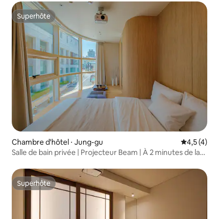
hébergement économique pour 2 personnes
Superhôte
Superhôte
Chambre d'hôtel ⋅ Jung-gu
Évaluation 
4,5 (4)
Salle de bain privée | Projecteur Beam | À 2 minutes de la
station DDP | Ascenseur disponible | Salon de thé
esthétique
Superhôte
Superhôte