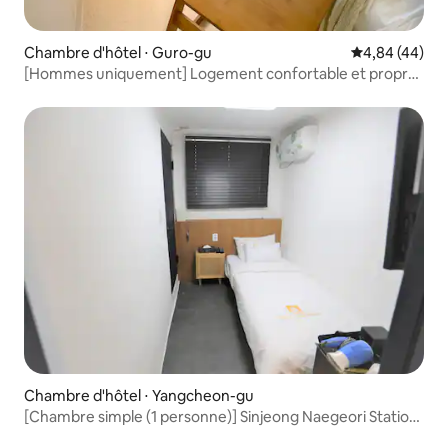
Chambre d'hôtel ⋅ Guro-gu
Évaluation mo
4,84 (44)
[Hommes uniquement] Logement confortable et propre
près de la station de Gassan
Chambre d'hôtel ⋅ Yangcheon-gu
[Chambre simple (1 personne)] Sinjeong Naegeori Station
1 minute à pied ★ VOD TV Salle de bain privée ★