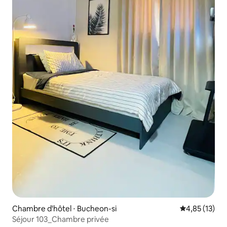
Chambre d'hôtel ⋅ Bucheon-si
Évaluation mo
4,85 (13)
Séjour 103_Chambre privée