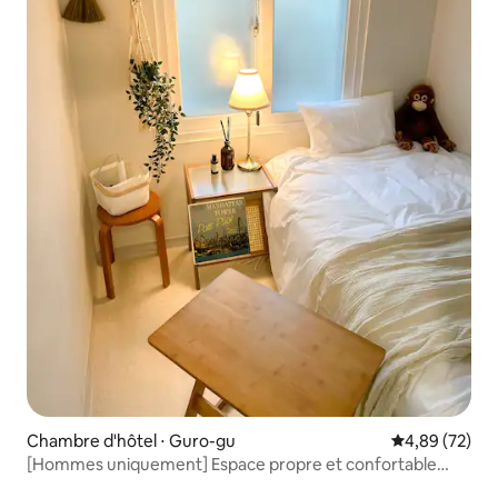
Chambre d'hôtel ⋅ Guro-gu
Évaluation mo
4,89 (72)
[Hommes uniquement] Espace propre et confortable
près de la station de Gassan