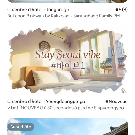
Chambre d'hôtel ⋅ Jongno-gu
Évaluatio
5 (8)
Bukchon Binkwan by Rakkojae - Sarangbang Family RM
Chambre d'hôtel ⋅ Yeongdeungpo-gu
Nouvel hébe
Nouveau
Vibe1 [NOUVEAU à 30 secondes à pied de Sinpyeongyeok]
Nouvelle réduction de 50 %, Aespa, Kocheok Dome à 19
minutes, hébergement économique
Superhôte
Superhôte