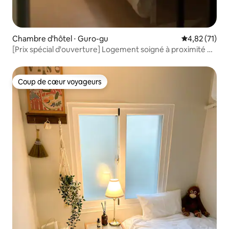
Chambre d'hôtel ⋅ Guro-gu
Évaluation mo
4,82 (71)
[Prix spécial d'ouverture] Logement soigné à proximité de
Gocheokdome avec un bon rapport qualité-prix
Coup de cœur voyageurs
Coup de cœur voyageurs