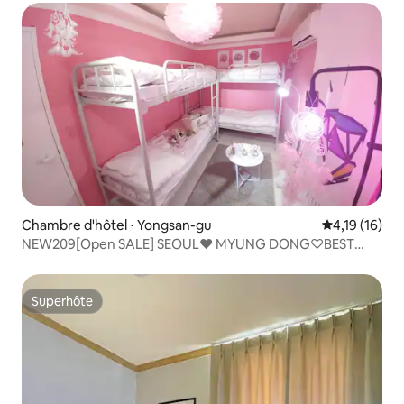
Chambre d'hôtel ⋅ Yongsan-gu
Évaluation mo
4,19 (16)
NEW209[Open SALE] SEOUL♥ MYUNG DONG♡BEST
LOCTION
Superhôte
Superhôte