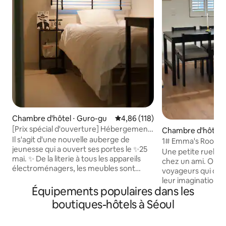
Chambre d'hôtel ⋅ Guro-gu
Évaluation moyenne sur la base 
4,86 (118)
[Prix spécial d'ouverture] Hébergement
Chambre d'hôtel 
moderne près du complexe numérique
Il s'agit d'une nouvelle auberge de
mun-gu
1# Emma's Room |
de Gasa
jeunesse qui a ouvert ses portes le ✨25
| Literie d'hôtel s
Une petite ruelle, l
mai. ✨ De la literie à tous les appareils
gratuite | Salle de
chez un ami. Orly 
électroménagers, les meubles sont
voyageurs qui ont 
neufs ! En 🌡️hiver, il fonctionne
leur imagination une r
chaleureusement avec un chauffage au
Équipements populaires dans les
pouvez réserver u
lieu du chauffage central. Veuillez noter
camionnette en l
boutiques-hôtels à Séoul
l'utilisation.☺️ J'ai vraiment beaucoup
l'aéroport à l'hé
investi dans la 💸literie « Veuillez
en toute sécurité 
m'indiquer les informations sur le lit de