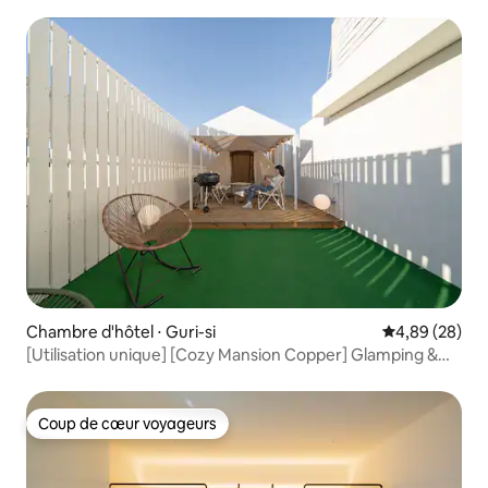
Chambre d'hôtel ⋅ Guri-si
Évaluation mo
4,89 (28)
[Utilisation unique] [Cozy Mansion Copper] Glamping &
Stay
Coup de cœur voyageurs
Coup de cœur voyageurs