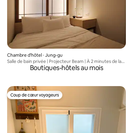
Chambre d'hôtel ⋅ Jung-gu
Salle de bain privée | Projecteur Beam | À 2 minutes de la
Boutiques-hôtels au mois
gare DDP | À 3 minutes du bus de l'aéroport | Ascenseur
disponible
Coup de cœur voyageurs
Coup de cœur voyageurs