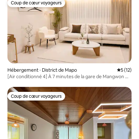
Coup de cœur voyageurs
Coup de cœur voyageurs
Hébergement ⋅ District de Mapo
Évaluation
5 (12)
[Air conditionné 4] À 7 minutes de la gare de Mangwon ᆞ
À 5 minutes du marché de Mangwon ᆞ Arrêt Hongdae 2
ᆞ 3 chambres, 2 salles de bain ᆞ Pour 10 personnes ᆞ
Pour les groupes ᆞ Pour les familles nombreuses
Coup de cœur voyageurs
Coup de cœur voyageurs