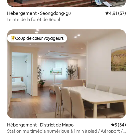
Hébergement ⋅ Seongdong-gu
Évaluation mo
4,91 (57)
teinte de la forêt de Séoul
Coup de cœur voyageurs
Coups de cœur voyageurs les plus appréciés
Hébergement ⋅ District de Mapo
Évaluation
5 (54)
Station multimédia numérique à 1 min à pied / Aéroport /