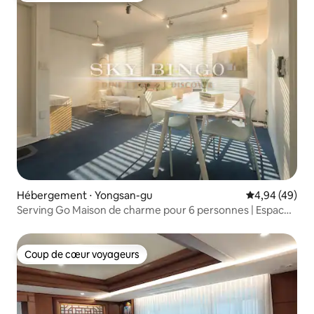
Hébergement ⋅ Yongsan-gu
Évaluation mo
4,94 (49)
Serving Go Maison de charme pour 6 personnes | Espace
spacieux et confortable
Coup de cœur voyageurs
Coup de cœur voyageurs