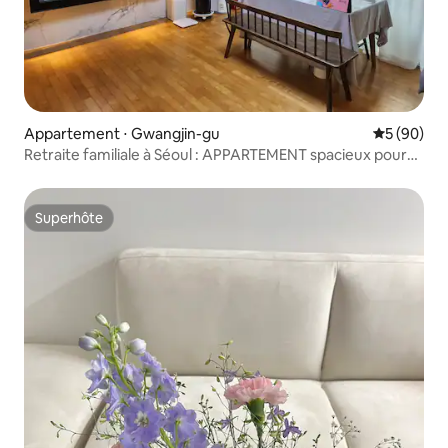
Appartement ⋅ Gwangjin-gu
Évaluation
5 (90)
Retraite familiale à Séoul : APPARTEMENT spacieux pour
un long séjour
Superhôte
Superhôte