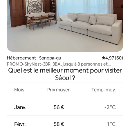
Hébergement ⋅ Songpa-gu
Évaluation mo
4,97 (60)
PROMO-SkyNest-3BR, 3BA, jusqu'à 8 personnes et
Quel est le meilleur moment pour visiter
parking, Séoul, toit-terrasse, Jamsil, Lotte World
Séoul ?
Mois
Prix moyen
Temp. moy.
Janv.
56 €
-2 °C
Févr.
58 €
1 °C