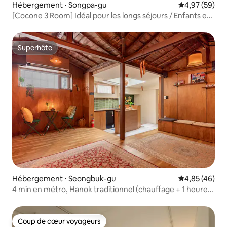
Hébergement ⋅ Songpa-gu
Évaluation mo
4,97 (59)
[Cocone 3 Room] Idéal pour les longs séjours / Enfants en
bas âge bienvenus / Jamsil / Lotte World / Lac de
Seokchon / Parc olympique / KSPO / Hôpital d'Asan
Superhôte
Superhôte
Hébergement ⋅ Seongbuk-gu
Évaluation mo
4,85 (46)
4 min en métro, Hanok traditionnel (chauffage + 1 heure
de l'aéroport ICN)
Coup de cœur voyageurs
Coup de cœur voyageurs