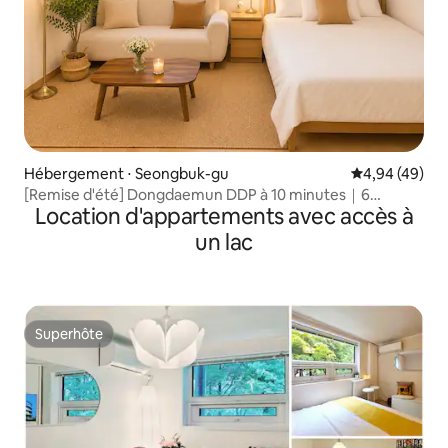
Hébergement ⋅ Seongbuk-gu
Évaluation mo
4,94 (49)
[Remise d'été] Dongdaemun DDP à 10 minutes｜6
Location d'appartements avec accès à
personnes｜Station de Bomun à 3 minutes｜Entrée
indépendante｜Plaine, pratique pour les valises
un lac
Superhôte
Superhôte