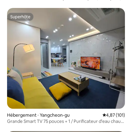
Gare ferroviaire
Superhôte
Superhôte
Hébergement ⋅ Yangcheon-gu
Évaluation moy
4,87 (101)
Grande Smart TV 75 pouces + 1 / Purificateur d'eau chaud
et froid / 2 places de parking gratuites / 3 chambres / 2