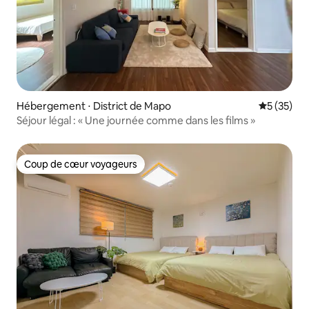
Hébergement ⋅ District de Mapo
Évaluation
5 (35)
Séjour légal : « Une journée comme dans les films »
Coup de cœur voyageurs
Coup de cœur voyageurs