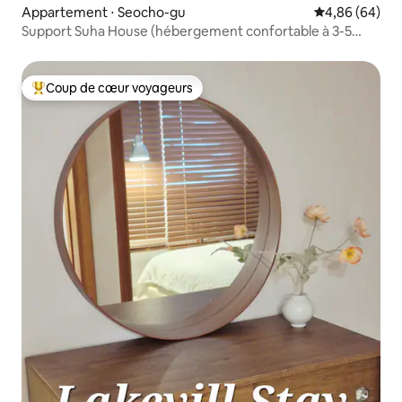
Appartement ⋅ Seocho-gu
Évaluation mo
4,86 (64)
Support Suha House (hébergement confortable à 3-5
minutes à pied de la gare de Yangjae)
Coup de cœur voyageurs
Coups de cœur voyageurs les plus appréciés