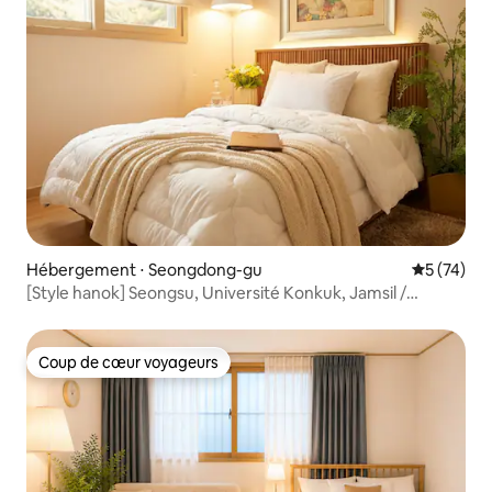
Hébergement ⋅ Seongdong-gu
Évaluation
5 (74)
[Style hanok] Seongsu, Université Konkuk, Jamsil /
3 pièces spacieux de 75,9 m² / Consigne à bagages
gratuite / Propreté garantie / Bâtiment neuf
Coup de cœur voyageurs
Coup de cœur voyageurs