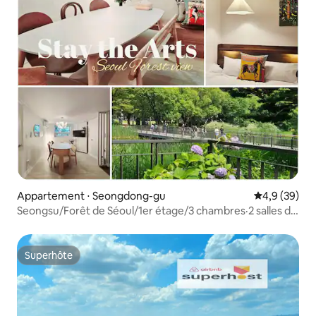
Appartement ⋅ Seongdong-gu
Évaluation m
4,9 (39)
Seongsu/Forêt de Séoul/1er étage/3 chambres·2 salles de
bain/12 couchages
Superhôte
Superhôte