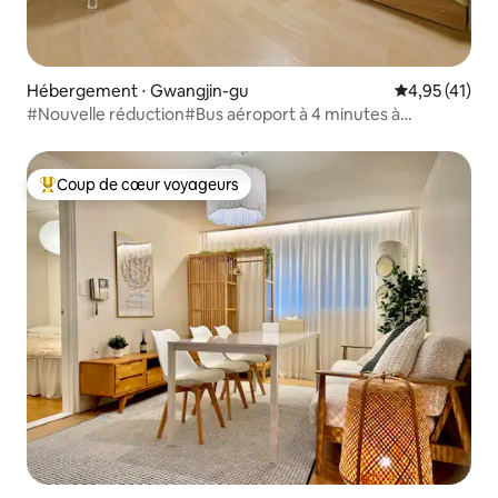
Hébergement ⋅ Gwangjin-gu
Évaluation mo
4,95 (41)
#Nouvelle réduction#Bus aéroport à 4 minutes à
pied#20 % de réduction pour les séjours de 7 nuits ou
plus#Lotte Tower#KSPO#Seongsu#Gwanghwamun#10-
20 minutes
Coup de cœur voyageurs
Coups de cœur voyageurs les plus appréciés