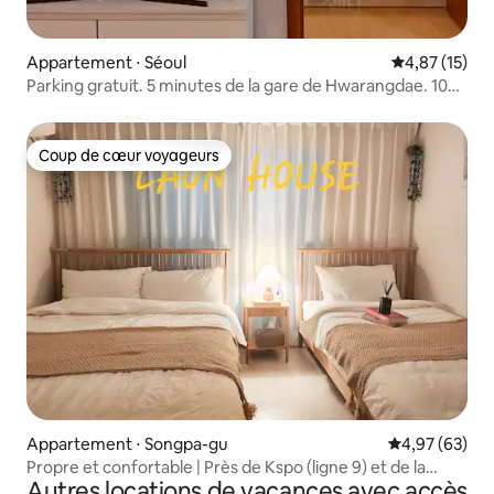
Appartement ⋅ Séoul
Évaluation mo
4,87 (15)
Parking gratuit. 5 minutes de la gare de Hwarangdae. 10
minutes de la gare d'entrée de Taereung. Gyeongchun
Forest Road.Gongneung. Hoegi. Université de science et
technologie. Université de Kwangwoon. Université de
Coup de cœur voyageurs
Coup de cœur voyageurs
Korea Anam. Université Hankuk.
Appartement ⋅ Songpa-gu
Évaluation mo
4,97 (63)
Propre et confortable | Près de Kspo (ligne 9) et de la
Autres locations de vacances avec accès
Lotte World Tower