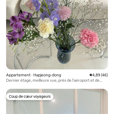
Appartement ⋅ Hapjeong-dong
Évaluation mo
4,89 (46)
Dernier étage, meilleure vue, près de l'aéroport et de
Hongdae
Coup de cœur voyageurs
Coup de cœur voyageurs