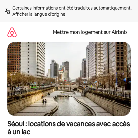
Aller
Certaines informations ont été traduites automatiquement. 
directement
Afficher la langue d'origine
au
contenu
Mettre mon logement sur Airbnb
Séoul : locations de vacances avec accès
à un lac