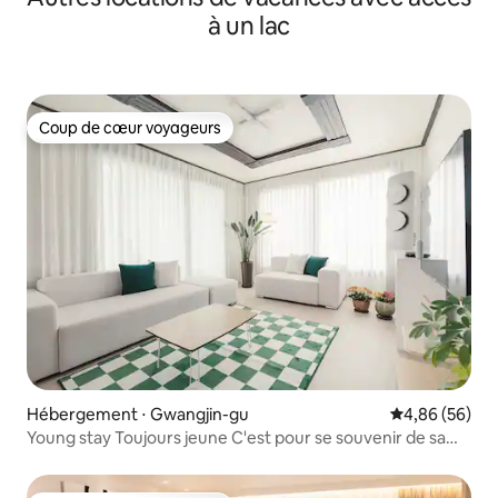
à un lac
Coup de cœur voyageurs
Coup de cœur voyageurs
Hébergement ⋅ Gwangjin-gu
Évaluation mo
4,86 (56)
Young stay Toujours jeune C'est pour se souvenir de sa
jeunesse