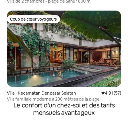
Villa de 2 chambres - plage de Sanur 800 m
Coup de cœur voyageurs
Coup de cœur voyageurs
Villa ⋅ Kecamatan Denpasar Selatan
Évaluation mo
4,91 (57)
Villa familiale moderne à 200 mètres de la plage
Le confort d'un chez-soi et des tarifs
mensuels avantageux