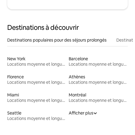
Destinations à découvrir
Destinations populaires pour des séjours prolongés
Destinati
New York
Barcelone
Locations moyenne et longue durée
Locations moyenne et longue durée
Florence
Athènes
Locations moyenne et longue durée
Locations moyenne et longue durée
Miami
Montréal
Locations moyenne et longue durée
Locations moyenne et longue durée
Seattle
Afficher plus
Locations moyenne et longue durée