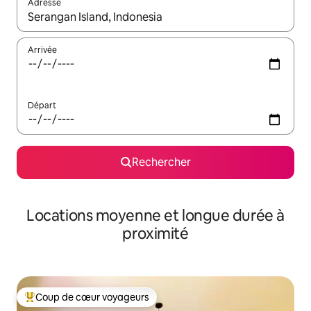
Adresse
Lorsque les résultats s'affichent, utilisez les flèches vers le hau
Arrivée
Départ
Rechercher
Locations moyenne et longue durée à
proximité
Coup de cœur voyageurs
Coups de cœur voyageurs les plus appréciés