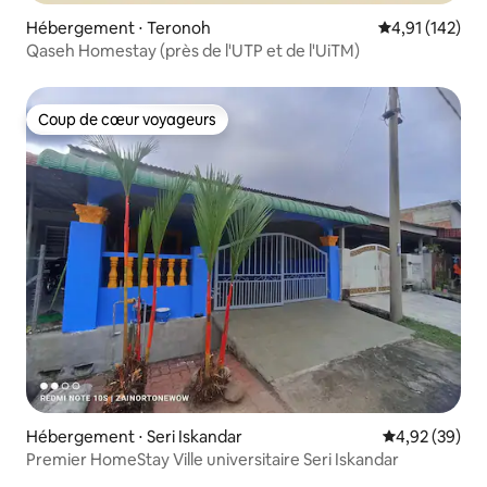
Hébergement ⋅ Teronoh
Évaluation moy
4,91 (142)
Qaseh Homestay (près de l'UTP et de l'UiTM)
Coup de cœur voyageurs
Coup de cœur voyageurs
Hébergement ⋅ Seri Iskandar
Évaluation mo
4,92 (39)
Premier HomeStay Ville universitaire Seri Iskandar