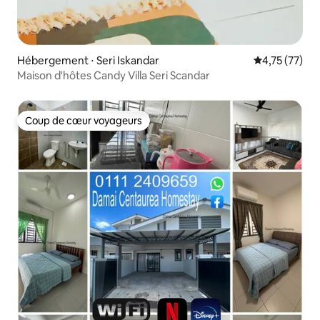
Hébergement ⋅ Seri Iskandar
Évaluation mo
4,75 (77)
Maison d'hôtes Candy Villa Seri Scandar
Coup de cœur voyageurs
Coup de cœur voyageurs