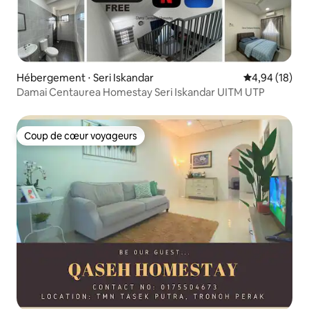
Hébergement ⋅ Seri Iskandar
Évaluation mo
4,94 (18)
Damai Centaurea Homestay Seri Iskandar UITM UTP
Coup de cœur voyageurs
Coup de cœur voyageurs