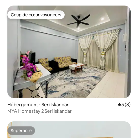
Coup de cœur voyageurs
Coup de cœur voyageurs
Hébergement ⋅ Seri Iskandar
Évaluatio
5 (8)
MYA Homestay 2 Seri Iskandar
Superhôte
Superhôte