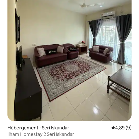
Hébergement ⋅ Seri Iskandar
Évaluation m
4,89 (9)
Ilham Homestay 2 Seri Iskandar