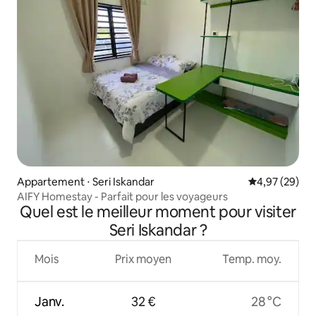
Appartement ⋅ Seri Iskandar
Évaluation mo
4,97 (29)
AIFY Homestay - Parfait pour les voyageurs
Quel est le meilleur moment pour visiter
Seri Iskandar ?
Mois
Prix moyen
Temp. moy.
Janv.
32 €
28 °C