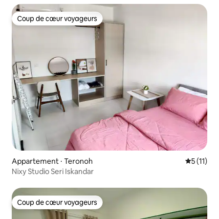
Coup de cœur voyageurs
Coup de cœur voyageurs
Appartement ⋅ Teronoh
Évaluatio
5 (11)
Nixy Studio Seri Iskandar
Coup de cœur voyageurs
Coup de cœur voyageurs