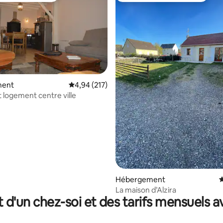
ment
Évaluation moyenne sur la base de 217 comme
4,94 (217)
logement centre ville
 la base de 175 commentaires : 4,89 sur 5
Hébergement
É
La maison d’Alzira
t d'un chez-soi et des tarifs mensuels 