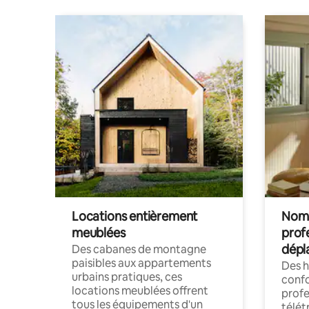
Locations entièrement
Noma
meublées
prof
dépl
Des cabanes de montagne
paisibles aux appartements
Des 
urbains pratiques, ces
confo
locations meublées offrent
profe
tous les équipements d'un
télét