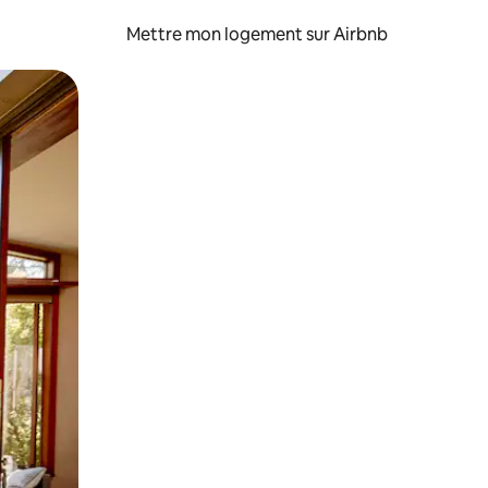
Mettre mon logement sur Airbnb
sant glisser.