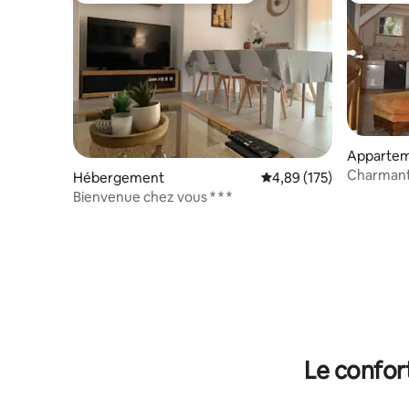
Apparte
Charmant 
Hébergement
Évaluation moyenne sur
4,89 (175)
Bienvenue chez vous * * *
Le confor