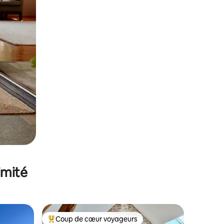
imité
Coup de cœur voyageurs
Coups de cœur voyageurs les plus appréciés