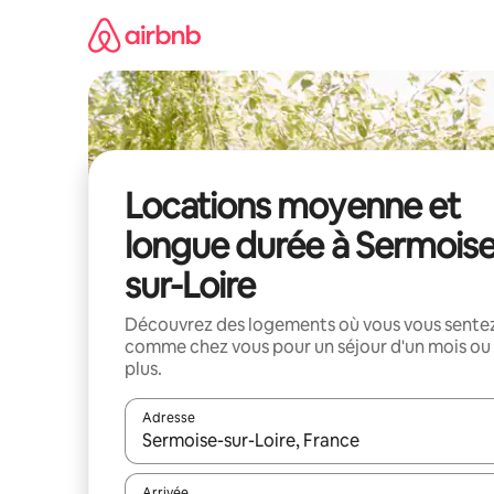
Aller
directement
au
contenu
Locations moyenne et
longue durée à Sermoise
sur-Loire
Découvrez des logements où vous vous sente
comme chez vous pour un séjour d'un mois ou
plus.
Adresse
Lorsque les résultats s'affichent, utilisez les flèc
Arrivée