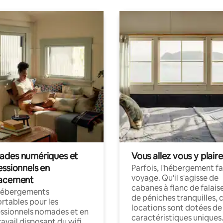
des numériques et
Vous allez vous y plaire
essionnels en
Parfois, l'hébergement fai
voyage. Qu'il s'agisse de
acement
cabanes à flanc de falais
hébergements
de péniches tranquilles, 
rtables pour les
locations sont dotées de
ssionnels nomades et en
caractéristiques uniques
ravail disposant du wifi