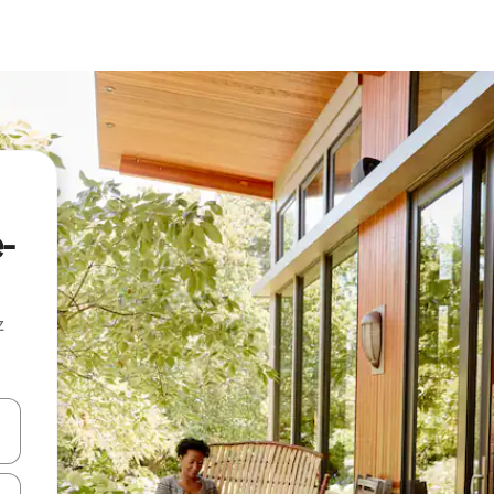
-
z
hes vers le haut et vers le bas pour les parcourir ou en appuyant et en fai