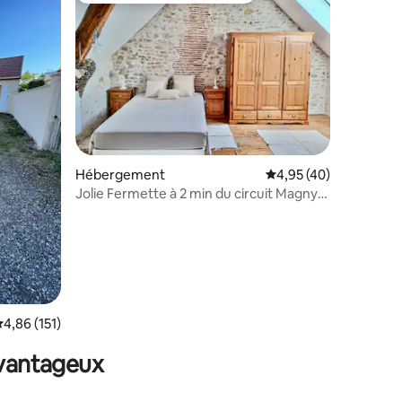
ntaires : 4,94 sur 5
Hébergement
Évaluation moyenne su
4,95 (40)
Jolie Fermette à 2 min du circuit Magny
cours
valuation moyenne sur la base de 151 commentaires : 4,86 sur 5
4,86 (151)
avantageux