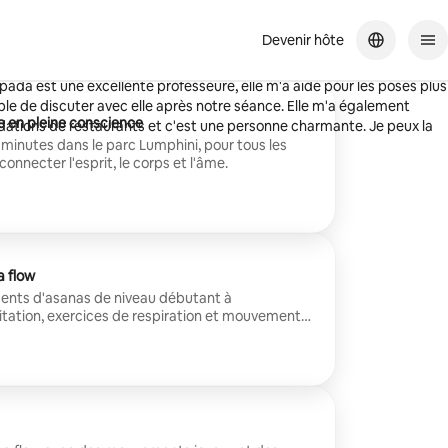
Devenir hôte
ga matinal avec Vipada. Le cadre dans le parc, sous d'immenses
ipada est une excellente professeure, elle m'a aidé pour les poses plus
éable de discuter avec elle après notre séance. Elle m'a également
 en pleine conscience
ions de restaurants et c'est une personne charmante. Je peux la
minutes dans le parc Lumphini, pour tous les
connecter l'esprit, le corps et l'âme.
a flow
ents d'asanas de niveau débutant à
itation, exercices de respiration et mouvements