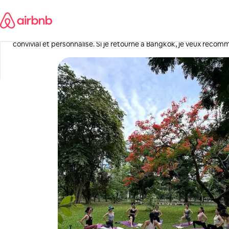
Aller
길제
directement
au
·
Il y a 2 semaines
,
C'est la meilleure séance, facile d'accès même si vous n'avez au
contenu
convivial et personnalisé. Si je retourne à Bangkok, je veux recom