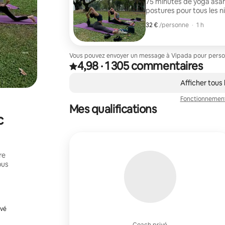
75 minutes de yoga asa
postures pour tous les n
32 €
32 € par personne
,
/personne
·
1 h
Vous pouvez envoyer un message à Vipada pour personn
4,98
·
1 305 commentaires
4,98 sur 5 étoiles, issue de 1 305 commentaires
,
0 sur 0 élément visible
Afficher tous
Fonctionnemen
Mes qualifications
c
re
ous
ivé