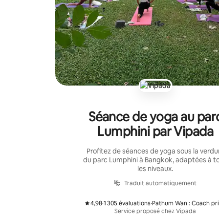
Séance de yoga au par
Lumphini par Vipada
Profitez de séances de yoga sous la verdu
du parc Lumphini à Bangkok, adaptées à t
les niveaux.
Traduit automatiquement
4,98
·
1 305 évaluations
·
Pathum Wan : Coach pr
,
,
Service proposé chez Vipada