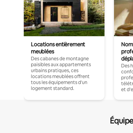
Locations entièrement
Noma
meublées
prof
dépl
Des cabanes de montagne
paisibles aux appartements
Des 
urbains pratiques, ces
confo
locations meublées offrent
profe
tous les équipements d'un
télét
logement standard.
et d'
Équipe