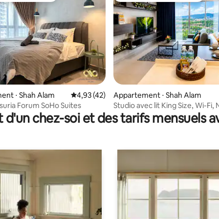
 la base de 122 commentaires : 4,93 sur 5
ent ⋅ Shah Alam
Évaluation moyenne sur la base de 42 comme
4,93 (42)
Appartement ⋅ Shah Alam
suria Forum SoHo Suites
Studio avec lit King Size, Wi-Fi, 
t d'un chez-soi et des tarifs mensuels 
parking, près du SCMM