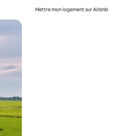
Mettre mon logement sur Airbnb
sant glisser.