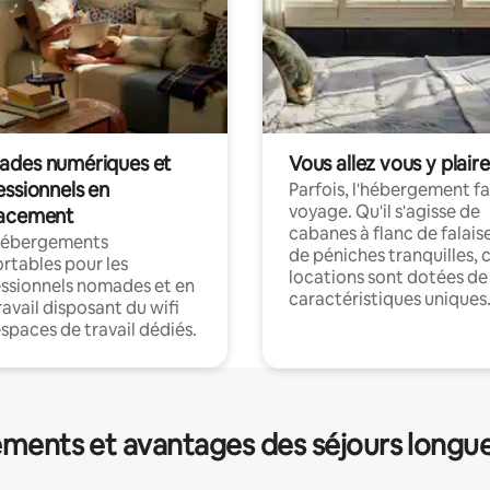
des numériques et
Vous allez vous y plaire
essionnels en
Parfois, l'hébergement fai
voyage. Qu'il s'agisse de
acement
cabanes à flanc de falais
hébergements
de péniches tranquilles, 
rtables pour les
locations sont dotées de
ssionnels nomades et en
caractéristiques uniques
ravail disposant du wifi
espaces de travail dédiés.
ments et avantages des séjours longu