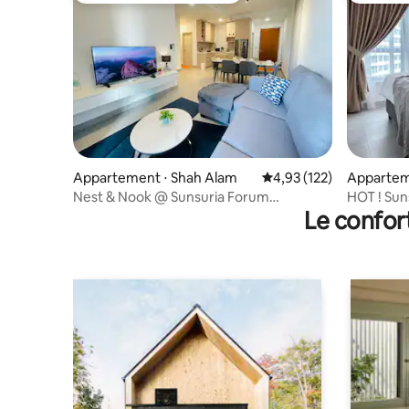
Appartement ⋅ Shah Alam
Évaluation moyenne sur
4,93 (122)
Appartem
Nest & Nook @ Sunsuria Forum
HOT ! Sun
Le confor
[SCM/SCCC]