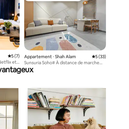
ntaires : 4,93 sur 5
Évaluation moyenne sur la base de 7 commentaires : 5 sur 5
5 (7)
Appartement ⋅ Shah Alam
Évaluation moyenne
5 (33)
Netflix et
Sunsuria Soho# À distance de marche
avantageux
SCCC# Setia Mall