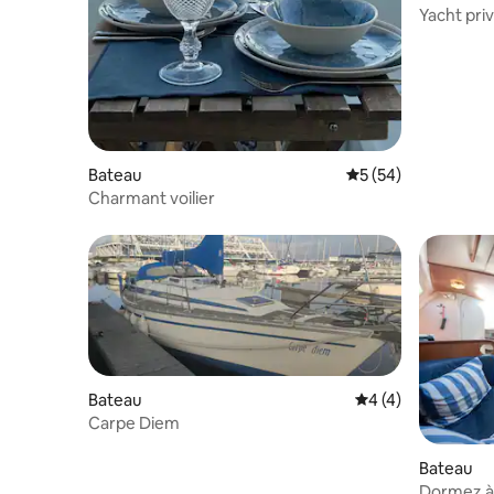
Bateau
Évaluation moyenne 
5 (54)
Charmant voilier
Bateau
Évaluation moyenn
4 (4)
Carpe Diem
Bateau
Dormez à 