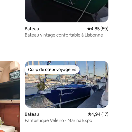
Bateau
Évaluation moyenne su
4,85 (59)
Bateau vintage confortable à Lisbonne
Coup de cœur voyageurs
Coup de cœur voyageurs
Bateau
Évaluation moyenne su
4,94 (17)
Fantastique Veleiro - Marina Expo
mmentaires : 5 sur 5