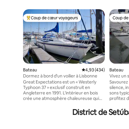
Coup de cœur voyageurs
Coup de
Coups de cœur voyageurs les plus appréciés
Coup de
Bateau
Évaluation moyenne sur 
4,93 (434)
Bateau
Dormez à bord d'un voilier à Lisbonne
Vivez un 
Great Expectations est un « Westerly
Savourez 
Typhoon 37 » exclusif construit en
silence, 
Angleterre en 1991. L'intérieur en bois
sons typi
crée une atmosphère chaleureuse qui
profitez d
rappelle un pub anglais. La qualité de la
paisible 
construction, les matériaux et le design
nagent gé
District de Setúb
vous feront vous sentir chez vous. Pour
promenade
votre divertissement (ou pour travailler),
dispose d
vous disposez d'une connexion Wi-Fi
loin se tr