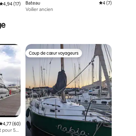
Bateau
Évaluation moyenn
4 (7)
Évaluation moyenne sur la base de 17 commentaires : 4,94 sur 5
4,94 (17)
Voilier ancien
ge
Coup de cœur voyageurs
Coup de cœur voyageurs
taires : 4,83 sur 5
Évaluation moyenne sur la base de 60 commentaires : 4,77 sur 5
4,77 (60)
t pour 5