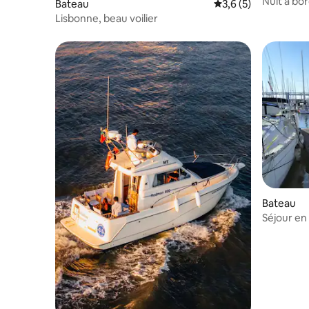
Bateau
Évaluation moyenne 
3,6 (5)
Lisbonne, beau voilier
Bateau
Séjour en 
bateau