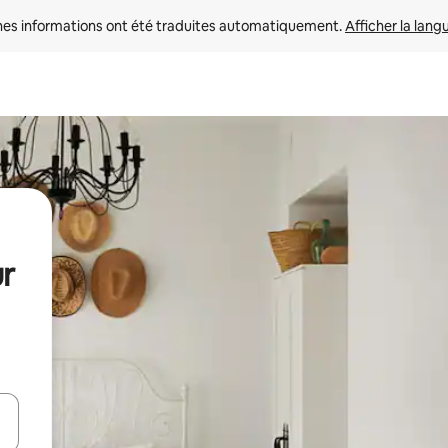
nes informations ont été traduites automatiquement. 
Afficher la lang
ur
hes vers le haut et vers le bas pour les parcourir ou en appuyant et en fai