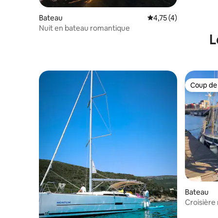
Bateau
Évaluation moyenne s
4,75 (4)
Nuit en bateau romantique
L
Coup de
Coup de
Bateau
Croisière
Lisbonne