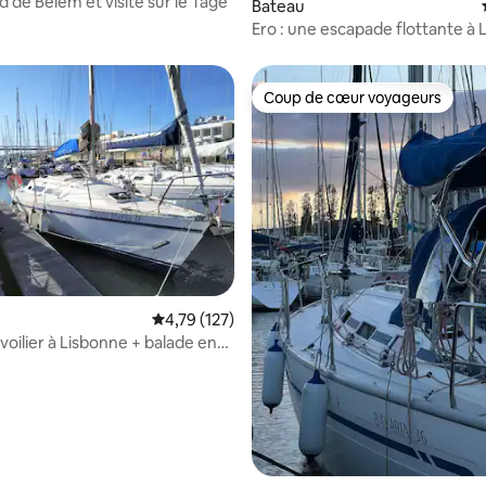
Nuit à bord de Belém et visite sur le Tage
sur la base de 5 commentaires : 3,6 sur 5
Bateau
Ero : une escapade flottante à
Coup de cœur voyageurs
Coup de cœur voyageurs
Évaluation moyenne sur la base de 127 comme
4,79 (127)
voilier à Lisbonne + balade en