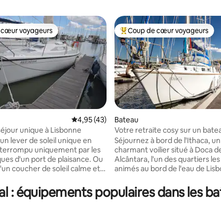
 cœur voyageurs
Coup de cœur voyageurs
 cœur voyageurs
Coups de cœur voyageurs les p
la base de 434 commentaires : 4,93 sur 5
Évaluation moyenne sur la base de 43 comme
4,95 (43)
Bateau
séjour unique à Lisbonne
Votre retraite cosy sur un bate
un lever de soleil unique en
Séjournez à bord de l'Ithaca, un
interrompu uniquement par les
charmant voilier situé à Doca d
ques d'un port de plaisance. Ou
Alcântara, l'un des quartiers les
'un coucher de soleil calme et
animés au bord de l'eau de Lis
en compagnie des canards qui
séjour unique allie confort, tranq
néralement dans l'espace. La
le charme de la vie sur l'eau. Situé à
al : équipements populaires dans les b
 adjacente au bord de l'eau
Alcântara, vous serez entouré 
e nombreux restaurants, plus
restaurants au bord du fleuve, d
ouve l'Oceanarium et le centre
nocturne, de moyens de transp