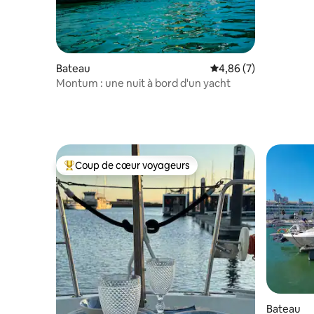
Bateau
Évaluation moyenne s
4,86 (7)
Montum : une nuit à bord d'un yacht
Coup de cœur voyageurs
Coups de cœur voyageurs les plus appréciés
Bateau