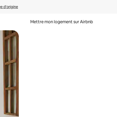
ue d'origine
Mettre mon logement sur Airbnb
sant glisser.