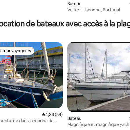
Bateau
Voilier : Lisbonne, Portugal
ur la base de 4 commentaires : 4,75 sur 5
ocation de bateaux avec accès à la pla
 cœur voyageurs
 cœur voyageurs
Évaluation moyenne sur la base de 59 commen
4,83 (59)
Bateau
 nocturne dans la marina de
Magnifique et magnifique yach
personnes