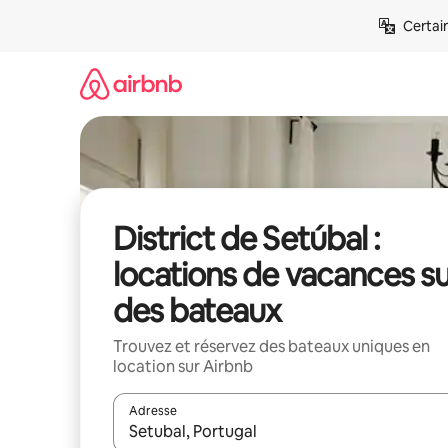
Aller
Certai
directement
au
contenu
District de Setúbal :
locations de vacances s
des bateaux
Trouvez et réservez des bateaux uniques en
location sur Airbnb
Adresse
Lorsque les résultats s'affichent, utilisez les flèc