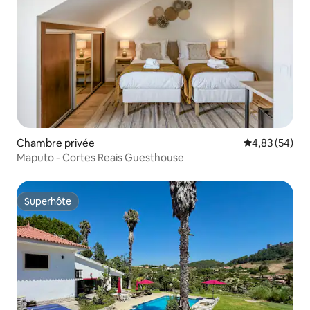
Chambre privée
Évaluation mo
4,83 (54)
Maputo - Cortes Reais Guesthouse
Superhôte
Superhôte