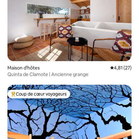
Maison d'hôtes
Évaluation mo
4,81 (27)
Quinta de Clamote | Ancienne grange
Coup de cœur voyageurs
Coups de cœur voyageurs les plus appréciés