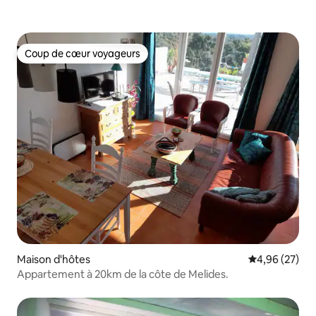
Coup de cœur voyageurs
Coup de cœur voyageurs
Maison d'hôtes
Évaluation mo
4,96 (27)
Appartement à 20km de la côte de Melides.