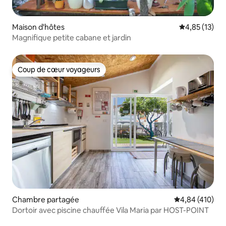
Maison d'hôtes
Évaluation mo
4,85 (13)
Magnifique petite cabane et jardin
Coup de cœur voyageurs
Coup de cœur voyageurs
Chambre partagée
Évaluation moy
4,84 (410)
Dortoir avec piscine chauffée Vila Maria par HOST-POINT