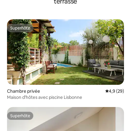
terrasse
Superhôte
Superhôte
Chambre privée
Évaluation m
4,9 (29)
Maison d'hôtes avec piscine Lisbonne
Superhôte
Superhôte