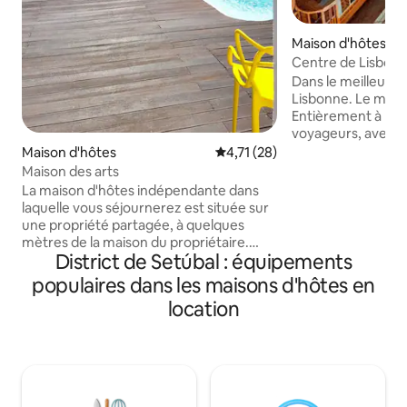
Maison d'hôtes
Centre de Lisbonne
pied, 2 salles de ba
Dans le meilleur en
Lisbonne. Le meilleur quartier de la ville.
Entièrement à la d
voyageurs, avec to
proximité, garages
Maison d'hôtes
Évaluation moyenne sur la base
4,71 (28)
cinémas et théâtres
Maison des arts
centre du Lisbonne
La maison d'hôtes indépendante dans
dans un quartier hi
laquelle vous séjournerez est située sur
Climatisation - WC
une propriété partagée, à quelques
- lave-linge, sèche-
mètres de la maison du propriétaire.
bébé portable. - Draps et serviettes -
District de Setúbal : équipements
Malgré le fait que les propriétaires vivent
Wi-Fi gratuit - Té
très près, vous pourrez profiter de
populaires dans les maisons d'hôtes en
chaînes internation
l'intimité du patio confortable devant la
location
Annulation gratuit
maison d'hôtes ou dans une piscine. Les
juste devant la po
animaux de compagnie ne sont pas
autorisés, car nous avons deux petits
lapins qui courent librement. PAS de
fêtes ni d'événements, pas de
voyageurs non autorisés. ! REMARQUE :