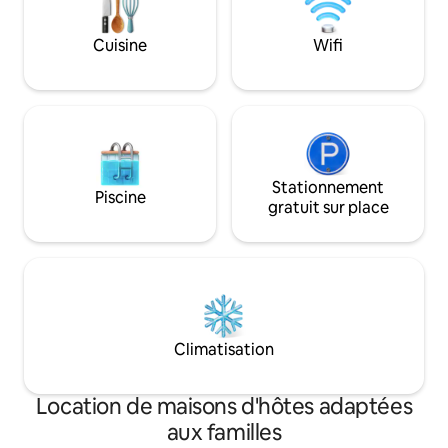
de mars à mai, des travaux de
rénovation seront effectués dans les
Cuisine
Wifi
maisons voisines, avec un risque de
nuisances sonores de 9 h à 17 h en
semaine
Stationnement
Piscine
gratuit sur place
Climatisation
Location de maisons d'hôtes adaptées
aux familles