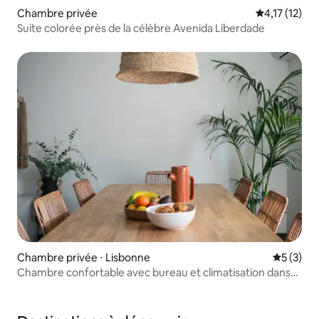
Chambre privée
Évaluation m
4,17 (12)
Suite colorée près de la célèbre Avenida Liberdade
Chambre privée ⋅ Lisbonne
Évaluatio
5 (3)
Chambre confortable avec bureau et climatisation dans
une maison de coliving