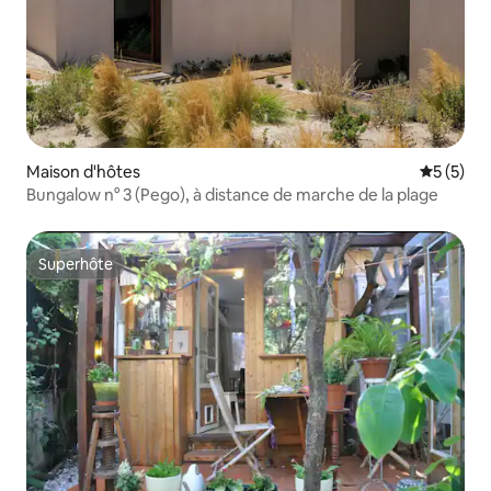
Maison d'hôtes
Évaluatio
5 (5)
Bungalow n° 3 (Pego), à distance de marche de la plage
Superhôte
Superhôte