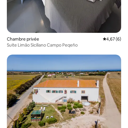
Chambre privée
Évaluation m
4,67 (6)
Suite Limão Siciliano Campo Peqeño