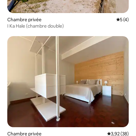
Chambre privée
Évaluatio
5 (4)
I Ka Hale (chambre double)
Chambre privée
Évaluation mo
3,92 (38)