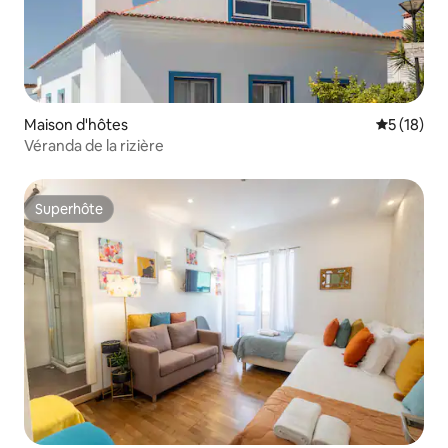
Maison d'hôtes
Évaluation
5 (18)
Véranda de la rizière
Superhôte
Superhôte