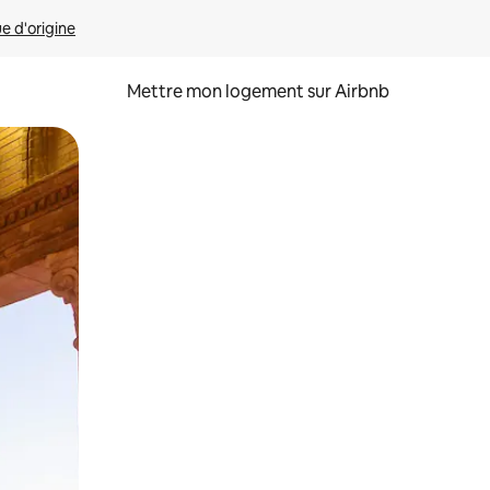
ue d'origine
Mettre mon logement sur Airbnb
sant glisser.