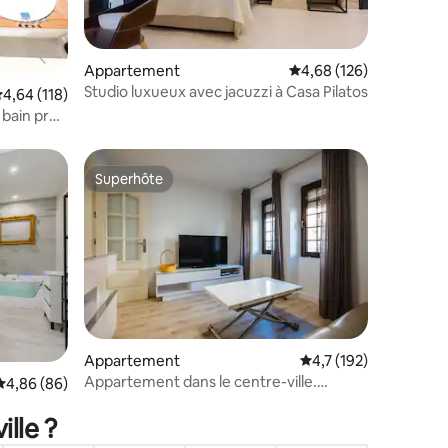
Appartement
Évaluation moyenne sur
4,68 (126)
Studio luxueux avec jacuzzi à Casa Pilatos
ntaires : 4,81 sur 5
valuation moyenne sur la base de 118 commentaires : 4,64 sur 5
4,64 (118)
 bain près
Superhôte
Superhôte
ntaires : 4,81 sur 5
Appartement
Évaluation moyenne su
4,7 (192)
Appartement dans le centre-ville.
Évaluation moyenne sur la base de 86 commentaires : 4,86 sur 5
4,86 (86)
2 chambres. 2 à 5 personnes.
lle ?