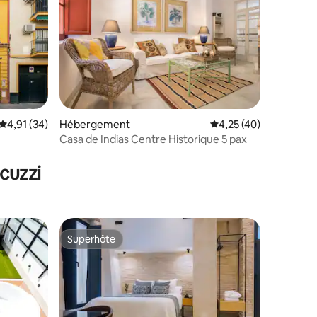
Évaluation moyenne sur la base de 34 commentaires : 4,91 sur 5
4,91 (34)
Hébergement
Évaluation moyenne su
4,25 (40)
Casa de Indias Centre Historique 5 pax
ntaires : 4,94 sur 5
cuzzi
Superhôte
Superhôte