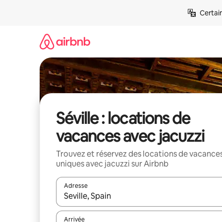
Aller
Certai
directement
au
contenu
Séville : locations de
vacances avec jacuzzi
Trouvez et réservez des locations de vacance
uniques avec jacuzzi sur Airbnb
Adresse
Lorsque les résultats s'affichent, utilisez les flèc
Arrivée