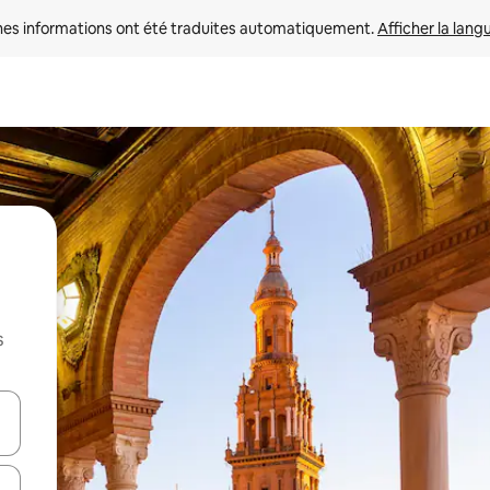
nes informations ont été traduites automatiquement. 
Afficher la lang
s
hes vers le haut et vers le bas pour les parcourir ou en appuyant et en fai