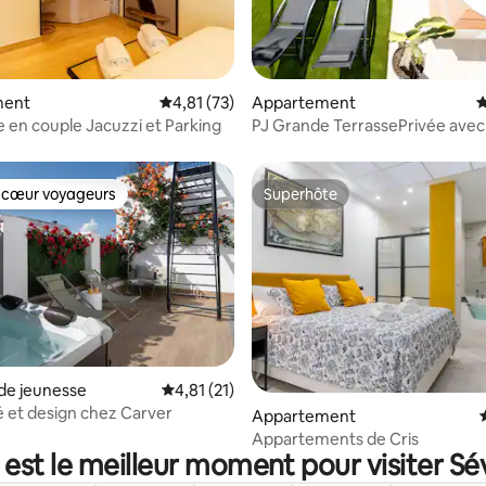
ur la base de 58 commentaires : 4,9 sur 5
ment
Évaluation moyenne sur la base de 73 comme
4,81 (73)
Appartement
É
e en couple Jacuzzi et Parking
PJ Grande TerrassePrivée avec
Cathédrale
 cœur voyageurs
Superhôte
 cœur voyageurs
Superhôte
de jeunesse
Évaluation moyenne sur la base de 21 comme
4,81 (21)
té et design chez Carver
e sur la base de 9 commentaires : 5 sur 5
Appartement
Appartements de Cris
est le meilleur moment pour visiter Sévi