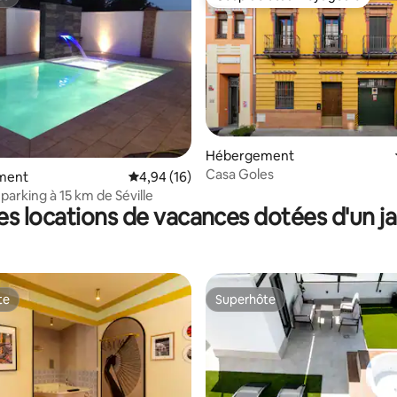
te
Coup de cœur voyageurs
e sur la base de 6 commentaires : 5 sur 5
Hébergement
Casa Goles
ment
Évaluation moyenne sur la base de 16 comme
4,94 (16)
 parking à 15 km de Séville
es locations de vacances dotées d'un ja
te
Superhôte
te
Superhôte