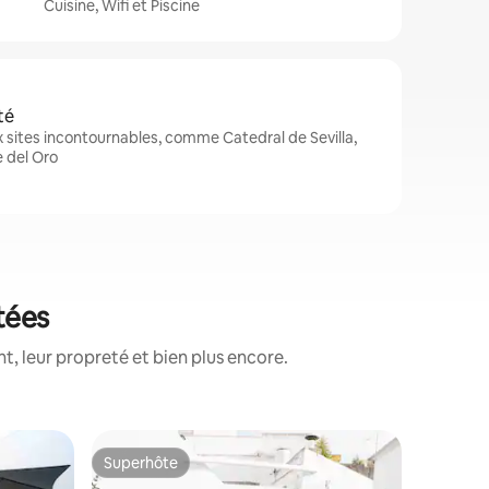
Cuisine, Wifi et Piscine
té
x sites incontournables, comme Catedral de Sevilla,
e del Oro
otées
, leur propreté et bien plus encore.
Maison de
Superhôte
Coup de
Superhôte
Coup de
10 person