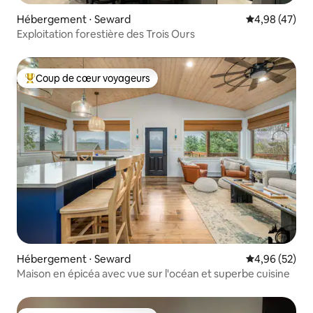
Hébergement ⋅ Seward
Évaluation mo
4,98 (47)
Exploitation forestière des Trois Ours
Coup de cœur voyageurs
Coups de cœur voyageurs les plus appréciés
Hébergement ⋅ Seward
Évaluation mo
4,96 (52)
Maison en épicéa avec vue sur l'océan et superbe cuisine