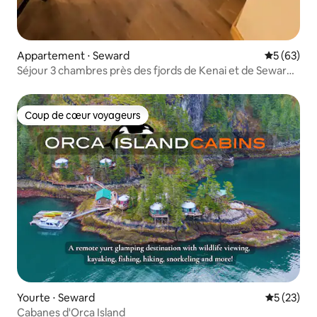
Appartement ⋅ Seward
Évaluation
5 (63)
Séjour 3 chambres près des fjords de Kenai et de Seward
Harbor
Coup de cœur voyageurs
Coup de cœur voyageurs
Yourte ⋅ Seward
Évaluation
5 (23)
Cabanes d'Orca Island