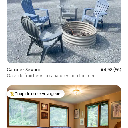
Cabane ⋅ Seward
Évaluation mo
4,98 (56)
Oasis de fraîcheur La cabane en bord de mer
Coup de cœur voyageurs
Coups de cœur voyageurs les plus appréciés