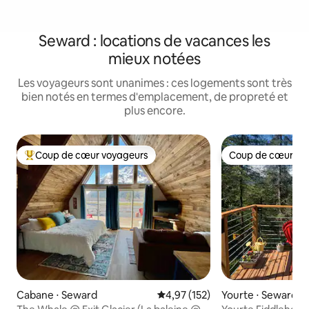
Seward : locations de vacances les
mieux notées
Les voyageurs sont unanimes : ces logements sont très
bien notés en termes d'emplacement, de propreté et
plus encore.
Coup de cœur voyageurs
Coup de cœur vo
Coups de cœur voyageurs les plus appréciés
Coup de cœur vo
Cabane ⋅ Seward
Évaluation moyenne sur la base 
4,97 (152)
Yourte ⋅ Seward