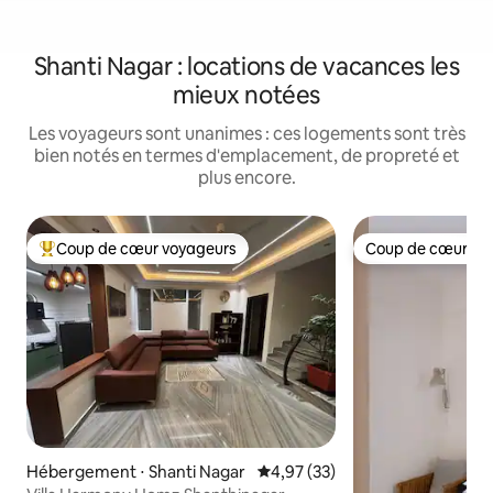
Shanti Nagar : locations de vacances les
mieux notées
Les voyageurs sont unanimes : ces logements sont très
bien notés en termes d'emplacement, de propreté et
plus encore.
Coup de cœur voyageurs
Coup de cœur vo
Coups de cœur voyageurs les plus appréciés
Coup de cœur vo
Hébergement ⋅ Shanti Nagar
Évaluation moyenne sur la base
4,97 (33)