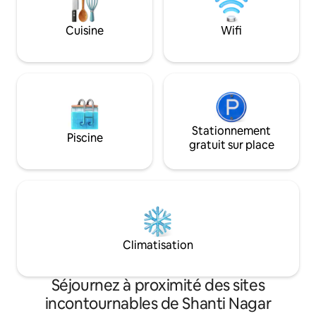
sécurité et d'un g
Idéal pour un ma
Cuisine
Wifi
voyageurs. Situé d
affaires. MG Road,
Koramangala à por
Stationnement
Piscine
gratuit sur place
Climatisation
Séjournez à proximité des sites
incontournables de Shanti Nagar