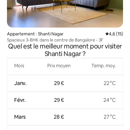
Appartement ⋅ Shanti Nagar
Évaluation m
4,6 (15)
Spacieux 3-BHK dans le centre de Bangalore - 3F
Quel est le meilleur moment pour visiter
Shanti Nagar ?
Mois
Prix moyen
Temp. moy.
Janv.
29 €
22 °C
Févr.
29 €
24 °C
Mars
28 €
27 °C