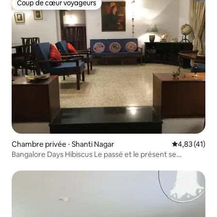
Coup de cœur voyageurs
Coup de cœur voyageurs
Chambre privée ⋅ Shanti Nagar
Évaluation mo
4,83 (41)
Bangalore Days Hibiscus Le passé et le présent se
rencontrent ici