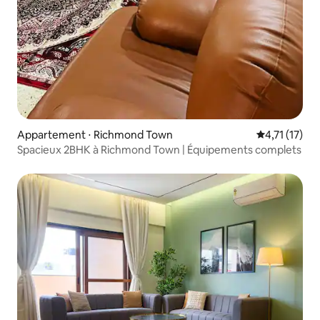
Appartement ⋅ Richmond Town
Évaluation m
4,71 (17)
Spacieux 2BHK à Richmond Town | Équipements complets