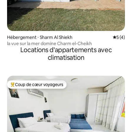
Hébergement ⋅ Sharm Al Shiekh
Évaluatio
5 (4)
la vue sur la mer domine Charm el-Cheikh
Locations d'appartements avec
climatisation
Coup de cœur voyageurs
Coups de cœur voyageurs les plus appréciés