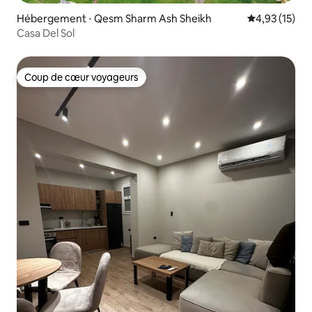
Hébergement ⋅ Qesm Sharm Ash Sheikh
Évaluation mo
4,93 (15)
Casa Del Sol
Coup de cœur voyageurs
Coup de cœur voyageurs