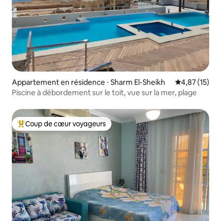
Appartement en résidence ⋅ Sharm El-Sheikh
Évaluation mo
4,87 (15)
Piscine à débordement sur le toit, vue sur la mer, plage
Coup de cœur voyageurs
Coups de cœur voyageurs les plus appréciés