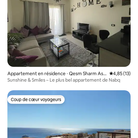
Appartement en résidence ⋅ Qesm Sharm Ash
Évaluation mo
4,85 (13)
Sheikh
Sunshine & Smiles – Le plus bel appartement de Nabq
Coup de cœur voyageurs
Coup de cœur voyageurs