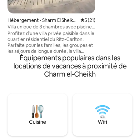
petits déjeuners ou
Proche des piscine
de deux plages priv
Hébergement ⋅ Sharm El Sheikh
Évaluation moyenne sur la b
5 (21)
inégalée. Profitez
1
Villa unique de 3 chambres avec piscine
installations du c
privée à Hadaba
salle de sport, un
Profitez d'une villa privée paisible dans le
et un club pour enfants. Ce b
quartier résidentiel du Ritz-Carlton.
offre le mélange p
Parfaite pour les familles, les groupes et
sérénité et d'équ
les séjours de longue durée, la villa
Équipements populaires dans les
mondiale.
dispose d'une piscine privée, de grands
espaces de vie, de chambres
locations de vacances à proximité de
confortables, d'une cuisine entièrement
Charm el-Cheikh
équipée et d'espaces extérieurs conçus
pour la détente. Situé à Hadaba, vous
serez à quelques minutes des plages,
des sites de snorkeling et de plongée, du
vieux marché, des cafés, des
restaurants, des supermarchés, des
pharmacies et des attractions locales.
Naama Bay, Al Fanar Beach et Farsha
Cuisine
Wifi
sont tous à quelques minutes.