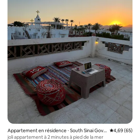
Appartement en résidence ⋅ South Sinai Gove
Évaluation mo
4,69 (65)
rnorate
joli appartement à 2 minutes à pied de la mer