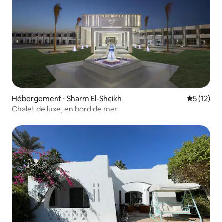
Hébergement ⋅ Sharm El-Sheikh
Évaluation
5 (12)
Chalet de luxe, en bord de mer