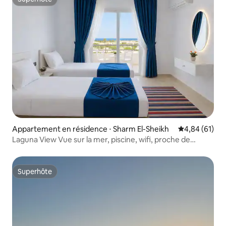
Superhôte
Appartement en résidence ⋅ Sharm El-Sheikh
Évaluation mo
4,84 (61)
Laguna View Vue sur la mer, piscine, wifi, proche de
l'aéroport
Superhôte
Superhôte