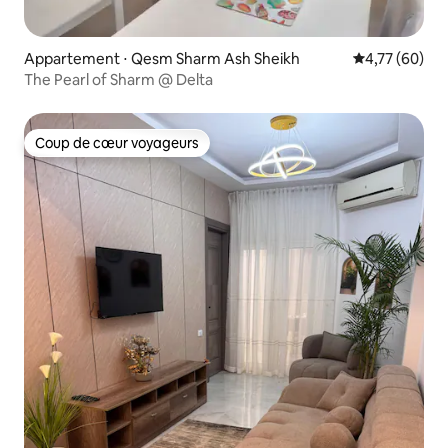
Appartement ⋅ Qesm Sharm Ash Sheikh
Évaluation mo
4,77 (60)
The Pearl of Sharm @ Delta
Coup de cœur voyageurs
Coup de cœur voyageurs