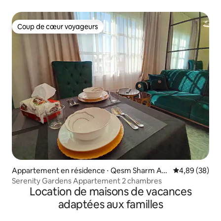
Coup de cœur voyageurs
Coup de cœur voyageurs
Appartement en résidence ⋅ Qesm Sharm As
Évaluation mo
4,89 (38)
h Sheikh
Serenity Gardens Appartement 2 chambres
Location de maisons de vacances
adaptées aux familles