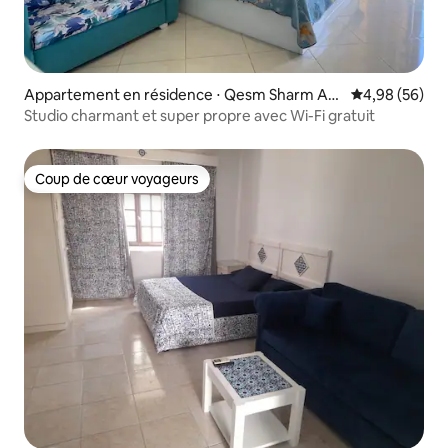
Appartement en résidence ⋅ Qesm Sharm As
Évaluation mo
4,98 (56)
h Sheikh
Studio charmant et super propre avec Wi-Fi gratuit
Coup de cœur voyageurs
Coup de cœur voyageurs