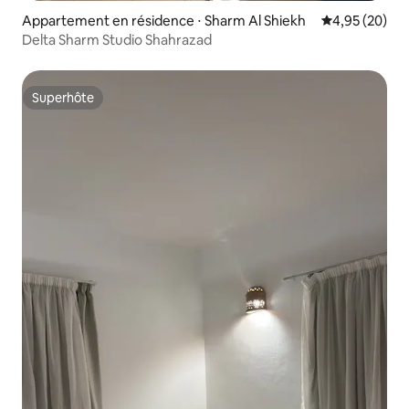
Appartement en résidence ⋅ Sharm Al Shiekh
Évaluation mo
4,95 (20)
Delta Sharm Studio Shahrazad
Superhôte
Superhôte