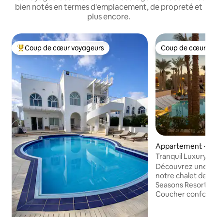
bien notés en termes d'emplacement, de propreté et
plus encore.
Coup de cœur voyageurs
Coup de cœur vo
Coups de cœur voyageurs les plus appréciés
Coup de cœur vo
Appartement ⋅ Q
Ash Sheikh
Tranquil Luxury Fl
Resort
Découvrez une oas
notre chalet de 2
Seasons Resort, Sh
Coucher conforta
personnes et avec 
privées, offrant u