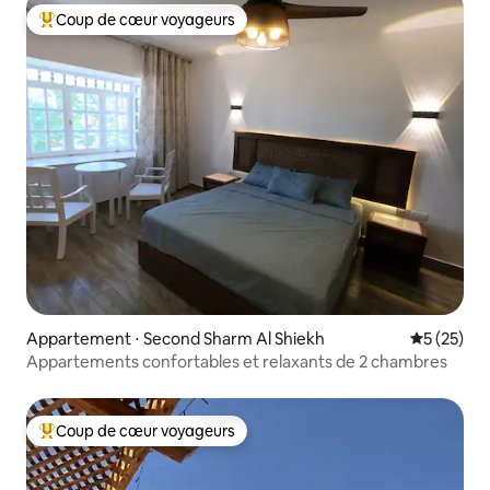
Coup de cœur voyageurs
Coups de cœur voyageurs les plus appréciés
Appartement ⋅ Second Sharm Al Shiekh
Évaluation
5 (25)
Appartements confortables et relaxants de 2 chambres
Coup de cœur voyageurs
Coups de cœur voyageurs les plus appréciés