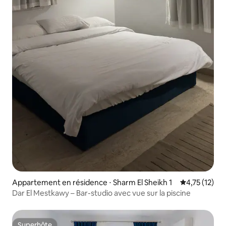
Appartement en résidence ⋅ Sharm El Sheikh 1
Évaluation mo
4,75 (12)
Dar El Mestkawy – Bar-studio avec vue sur la piscine
Superhôte