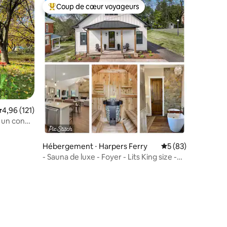
Coup de cœur voyageurs
lus appréciés
Coups de cœur voyageurs les plus appréciés
valuation moyenne sur la base de 121 commentaires : 4,96 sur 5
4,96 (121)
Hébergement ⋅ Harpers Ferry
Évaluation moyenne
5 (83)
- Sauna de luxe - Foyer - Lits King size -
Randonnée - Famille
ntaires : 4,97 sur 5