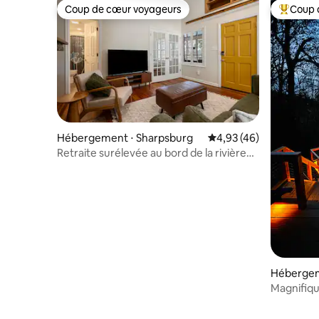
Coup de cœur voyageurs
Coup 
Coup de cœur voyageurs
Coups de
Hébergement ⋅ Sharpsburg
Évaluation moyenne sur
4,93 (46)
Retraite surélevée au bord de la rivière
Potomac
Hébergem
y
Magnifiqu