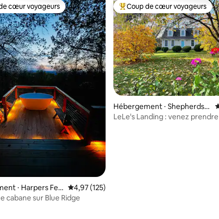
de cœur voyageurs
Coup de cœur voyageurs
 cœur voyageurs les plus appréciés
Coups de cœur voyageurs les p
 la base de 46 commentaires : 4,93 sur 5
Hébergement ⋅ Shepherdst
É
own
LeLe's Landing : venez prendre un congé
sabbatique Scrabble
ent ⋅ Harpers Ferr
Évaluation moyenne sur la base de 125 comme
4,97 (125)
e cabane sur Blue Ridge