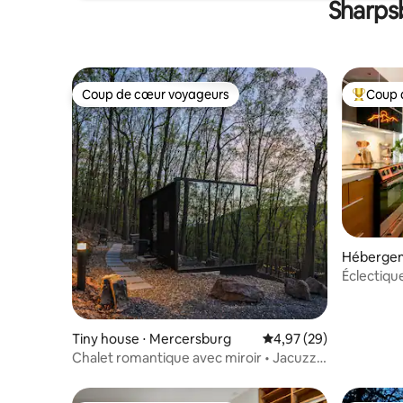
Sharpsb
Coup de cœur voyageurs
Coup 
Coup de cœur voyageurs
Coups de
Hébergem
ry
Éclectiqu
jusqu'au c
Tiny house ⋅ Mercersburg
Évaluation moyenne sur
4,97 (29)
Chalet romantique avec miroir • Jacuzzi •
Foyer • Vues