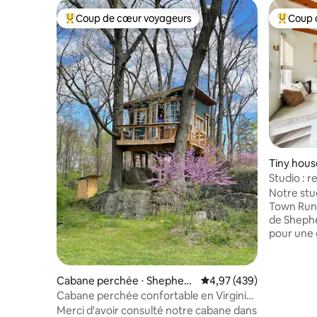
Coup de cœur voyageurs
Coup 
Coups de cœur voyageurs les plus appréciés
Coups de
Tiny hou
Studio : r
au bord d
Notre stu
Town Run,
de Shephe
pour une 
des étude
bruit d’u
confortab
Cabane perchée ⋅ Shepherd
Évaluation moyenne sur 
4,97 (439)
jardins ex
stown
Cabane perchée confortable en Virginie-
oasis, dot
Occidentale
Merci d'avoir consulté notre cabane dans
d’un espac