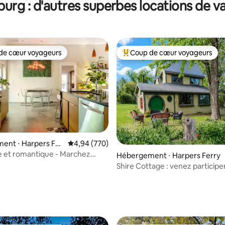
urg : d'autres superbes locations de 
de cœur voyageurs
Coup de cœur voyageurs
 cœur voyageurs les plus appréciés
Coups de cœur voyageurs les p
ent ⋅ Harpers Fer
Évaluation moyenne sur la base de 770 commen
4,94 (770)
e et romantique - Marchez
Hébergement ⋅ Harpers Ferry
entre-ville historique !
Shire Cottage : venez participe
aventure en Virginie-Occidenta
 la base de 29 commentaires : 4,97 sur 5