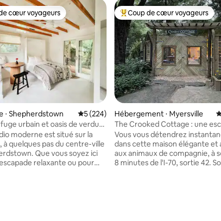
de cœur voyageurs
Coup de cœur voyageurs
 cœur voyageurs les plus appréciés
Coups de cœur voyageurs les p
se ⋅ Shepherdstown
Évaluation moyenne sur la base de 224 com
5 (224)
Hébergement ⋅ Myersville
É
efuge urbain et oasis de verdure
The Crooked Cottage : une es
e l'eau
chaleureuse et organisée
dio moderne est situé sur la
Vous vous détendrez instanta
 à quelques pas du centre-ville
dans cette maison élégante et
rdstown. Que vous soyez ici
aux animaux de compagnie, à 
escapade relaxante ou pour
8 minutes de l'I-70, sortie 42. 
s universitaires, écoutez le
canopée d'arbres, vous trouve
ne cascade depuis notre espace
cour magnifiquement aménag
le et zen, de type spa, avec
des terrasses et deux foyers. P
la base de 439 commentaires : 4,97 sur 5
térieurs. C’est une véritable
la cuisine bien équipée avec du 
ée d’un lit double confortable,
issu du commerce équitable. 
e de travail dédié et d’une
vous avec 2 téléviseurs Roku, d