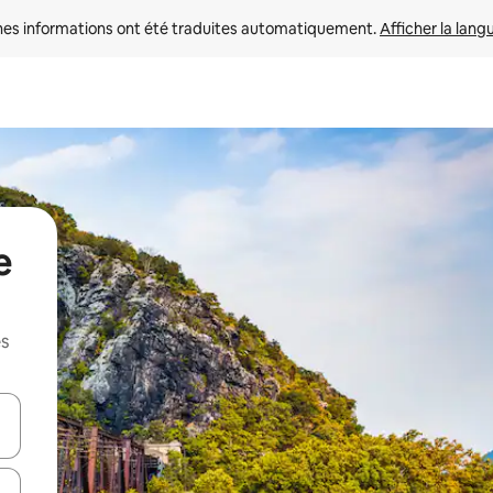
nes informations ont été traduites automatiquement. 
Afficher la lang
e
es
hes vers le haut et vers le bas pour les parcourir ou en appuyant et en fai