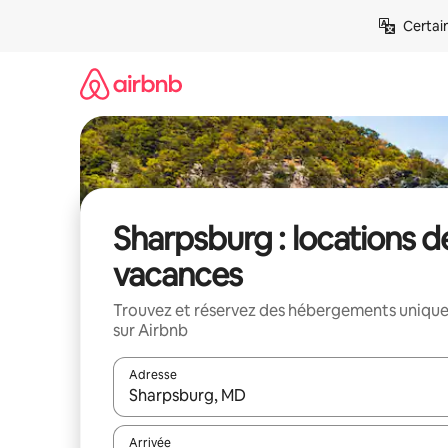
Aller
Certai
directement
au
contenu
Sharpsburg : locations d
vacances
Trouvez et réservez des hébergements uniqu
sur Airbnb
Adresse
Lorsque les résultats s'affichent, utilisez les flèc
Arrivée