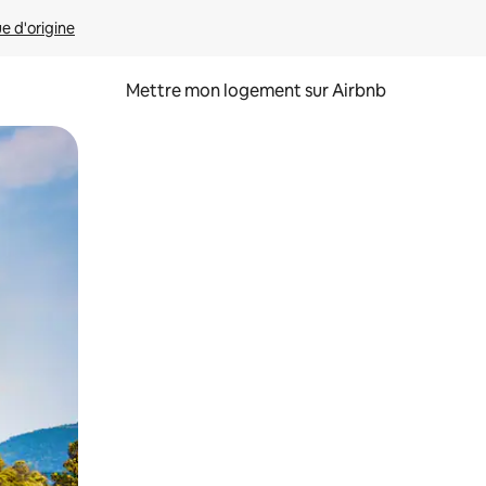
ue d'origine
Mettre mon logement sur Airbnb
sant glisser.