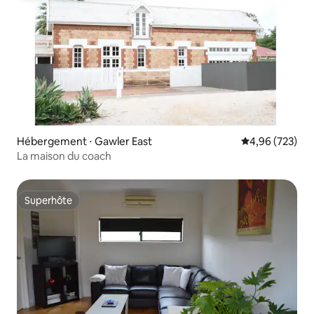
Hébergement ⋅ Gawler East
Évaluation moy
4,96 (723)
La maison du coach
Superhôte
Superhôte