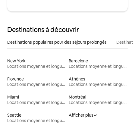
Destinations à découvrir
Destinations populaires pour des séjours prolongés
Destinati
New York
Barcelone
Locations moyenne et longue durée
Locations moyenne et longue durée
Florence
Athènes
Locations moyenne et longue durée
Locations moyenne et longue durée
Miami
Montréal
Locations moyenne et longue durée
Locations moyenne et longue durée
Seattle
Afficher plus
Locations moyenne et longue durée