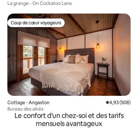
La grange - On Cockatoo Lane
Coup de cœur voyageurs
Coup de cœur voyageurs
Cottage ⋅ Angaston
Évaluation moy
4,93 (508)
Bureau des aînés
Le confort d'un chez-soi et des tarifs
mensuels avantageux