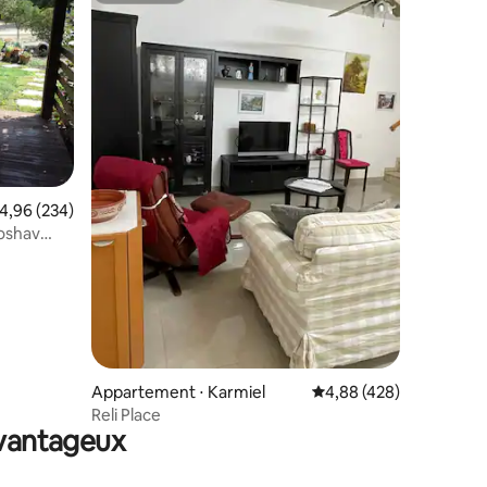
valuation moyenne sur la base de 234 commentaires : 4,96 sur 5
4,96 (234)
mmentaires : 5 sur 5
moshav
Appartement ⋅ Karmiel
Évaluation moyenne sur
4,88 (428)
Reli Place
avantageux