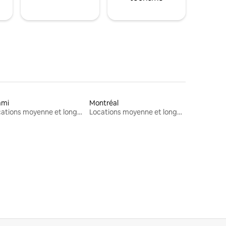
ami
Montréal
Locations moyenne et longue durée
Locations moyenne et longue durée