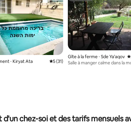
Gîte à la ferme ⋅ Sde Ya'aqov
É
 la base de 195 commentaires : 4,95 sur 5
nt ⋅ Kiryat Ata
Évaluation moyenne sur la base de 31 co
5 (31)
Salle à manger calme dans la 
Shomer Shabbat
t d'un chez-soi et des tarifs mensuels 