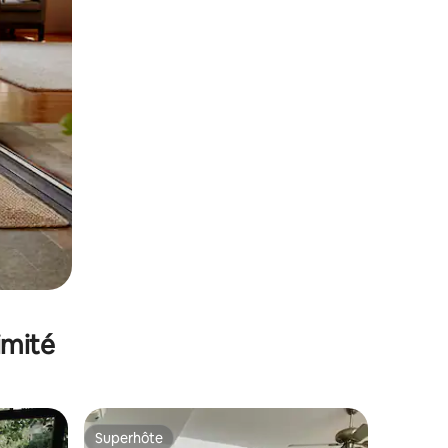
imité
Superhôte
Superhôte