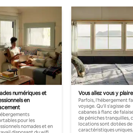
des numériques et
Vous allez vous y plaire
essionnels en
Parfois, l'hébergement fai
voyage. Qu'il s'agisse de
acement
cabanes à flanc de falais
hébergements
de péniches tranquilles, 
rtables pour les
locations sont dotées de
ssionnels nomades et en
caractéristiques uniques
ravail disposant du wifi