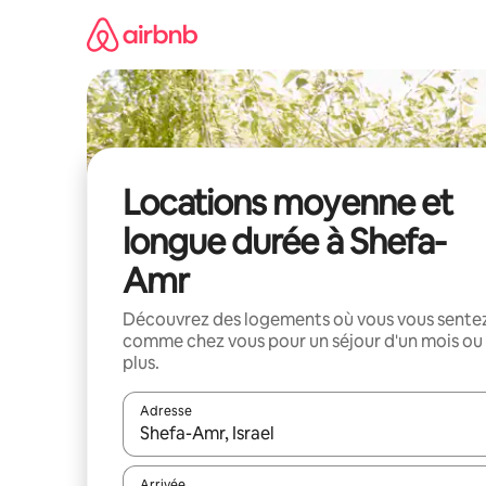
Aller
directement
au
contenu
Locations moyenne et
longue durée à Shefa-
Amr
Découvrez des logements où vous vous sente
comme chez vous pour un séjour d'un mois ou
plus.
Adresse
Lorsque les résultats s'affichent, utilisez les flèc
Arrivée