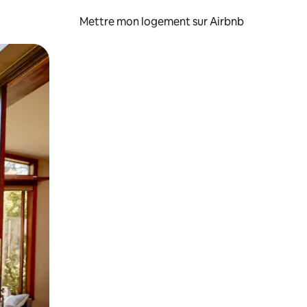
Mettre mon logement sur Airbnb
sant glisser.