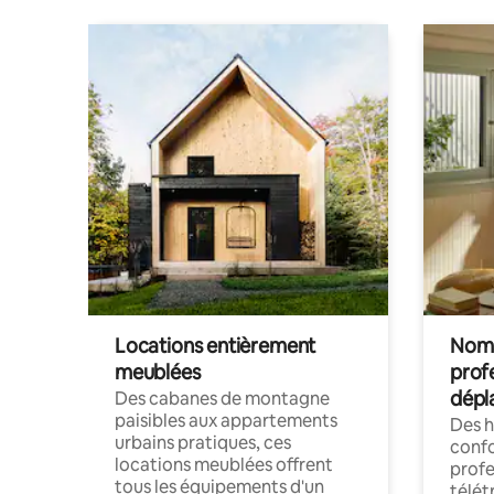
Locations entièrement
Noma
meublées
prof
dépl
Des cabanes de montagne
paisibles aux appartements
Des 
urbains pratiques, ces
confo
locations meublées offrent
profe
tous les équipements d'un
télét