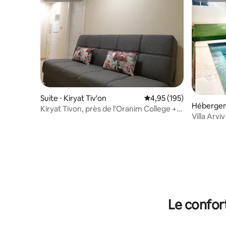
Suite ⋅ Kiryat Tiv'on
Évaluation moyenne sur
4,95 (195)
Hébergeme
Kiryat Tivon, près de l'Oranim College +
Villa Arviv
« Dor tinon »
Le confor