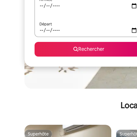
Départ
Rechercher
Loca
Superhôte
Superhô
Superhôte
Superhô