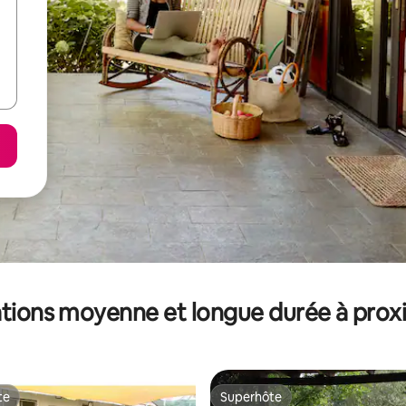
tions moyenne et longue durée à prox
te
Superhôte
te
Superhôte