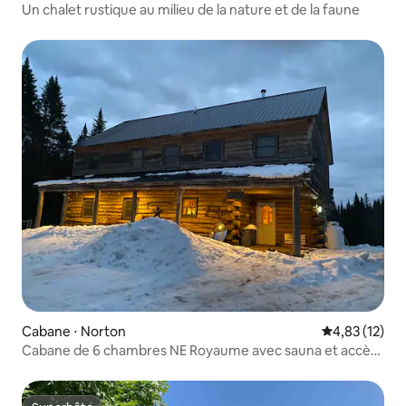
unicipality
Un chalet rustique au milieu de la nature et de la faune
Cabane ⋅ Norton
Évaluation mo
4,83 (12)
Cabane de 6 chambres NE Royaume avec sauna et accès
à de VASTES sentiers