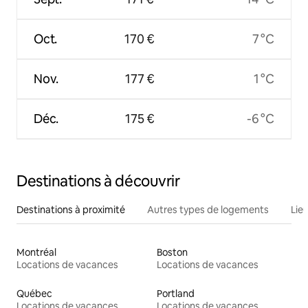
Oct.
170 €
7 °C
Nov.
177 €
1 °C
Déc.
175 €
-6 °C
Destinations à découvrir
Destinations à proximité
Autres types de logements
Lie
Montréal
Boston
Locations de vacances
Locations de vacances
Québec
Portland
Locations de vacances
Locations de vacances