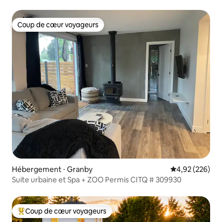
Coup de cœur voyageurs
Coup de cœur voyageurs
Hébergement ⋅ Granby
Évaluation moy
4,92 (226)
Suite urbaine et Spa + ZOO Permis CITQ # 309930
Coup de cœur voyageurs
Coups de cœur voyageurs les plus appréciés