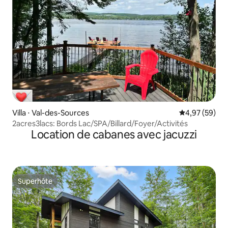
Villa ⋅ Val-des-Sources
Évaluation mo
4,97 (59)
2acres3lacs: Bords Lac/SPA/Billard/Foyer/Activités
Location de cabanes avec jacuzzi
Superhôte
Superhôte