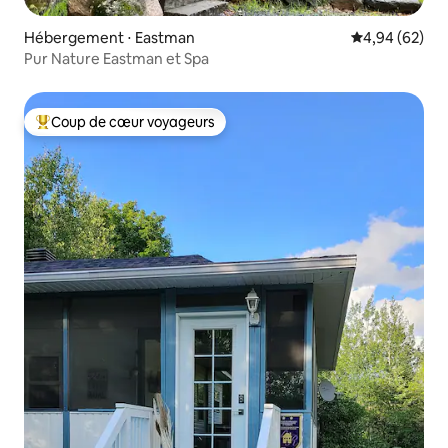
Hébergement ⋅ Eastman
Évaluation mo
4,94 (62)
Pur Nature Eastman et Spa
Coup de cœur voyageurs
Coups de cœur voyageurs les plus appréciés