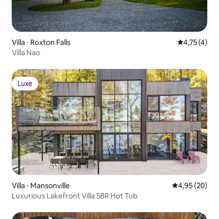
Villa ⋅ Roxton Falls
Évaluation m
4,75 (4)
Villa Nao
Luxe
Luxe
Villa ⋅ Mansonville
Évaluation mo
4,95 (20)
Luxurious Lakefront Villa 5BR Hot Tub