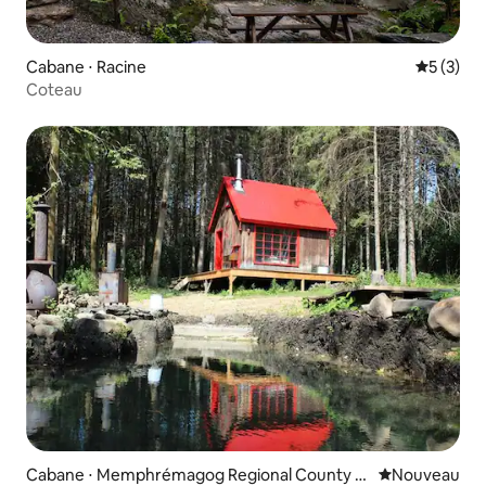
Cabane ⋅ Racine
Évaluatio
5 (3)
Coteau
Cabane ⋅ Memphrémagog Regional County M
Nouvel hébe
Nouveau