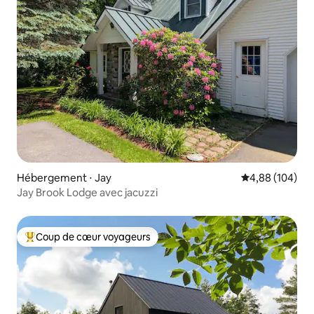
Hébergement ⋅ Jay
Évaluation moy
4,88 (104)
Jay Brook Lodge avec jacuzzi
Coup de cœur voyageurs
Coups de cœur voyageurs les plus appréciés