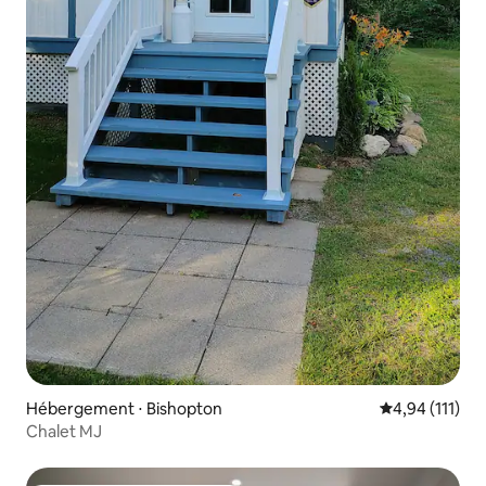
Hébergement ⋅ Bishopton
Évaluation moy
4,94 (111)
Chalet MJ