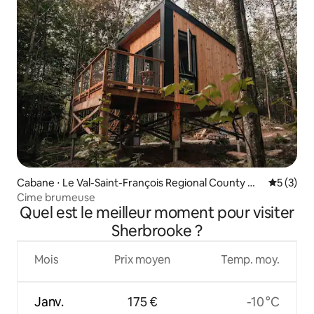
Cabane ⋅ Le Val-Saint-François Regional County Mu
Évaluatio
5 (3)
nicipality
Cime brumeuse
Quel est le meilleur moment pour visiter
Sherbrooke ?
Mois
Prix moyen
Temp. moy.
Janv.
175 €
-10 °C