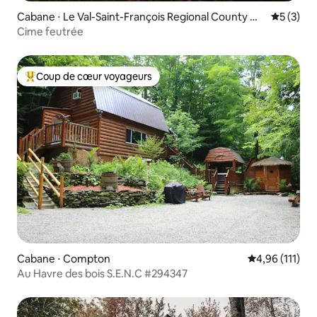
Cabane ⋅ Le Val-Saint-François Regional County Mu
Évaluatio
5 (3)
nicipality
Cime feutrée
Coup de cœur voyageurs
Coups de cœur voyageurs les plus appréciés
Cabane ⋅ Compton
Évaluation moy
4,96 (111)
Au Havre des bois S.E.N.C #294347