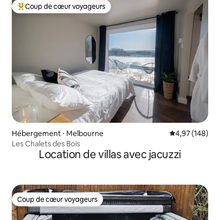
Coup de cœur voyageurs
Coups de cœur voyageurs les plus appréciés
Hébergement ⋅ Melbourne
Évaluation moy
4,97 (148)
Les Chalets des Bois
Location de villas avec jacuzzi
Coup de cœur voyageurs
Coup de cœur voyageurs