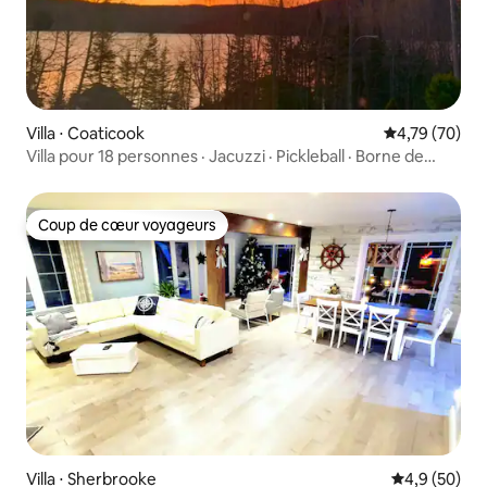
Villa ⋅ Coaticook
Évaluation mo
4,79 (70)
Villa pour 18 personnes · Jacuzzi · Pickleball · Borne de
recharge pour voiture électrique
Coup de cœur voyageurs
Coup de cœur voyageurs
Villa ⋅ Sherbrooke
Évaluation m
4,9 (50)