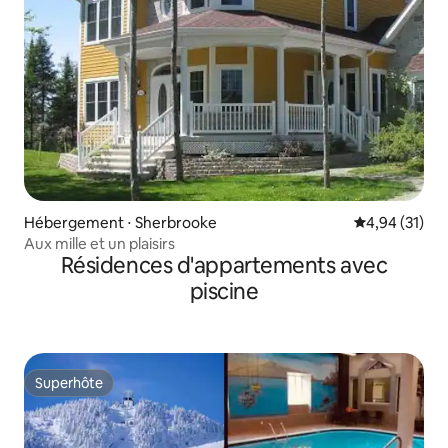
Hébergement ⋅ Sherbrooke
Évaluation mo
4,94 (31)
Aux mille et un plaisirs
Résidences d'appartements avec
piscine
Superhôte
Superhôte