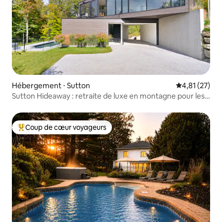
Hébergement ⋅ Sutton
Évaluation mo
4,81 (27)
Sutton Hideaway : retraite de luxe en montagne pour les
couples
Coup de cœur voyageurs
Coups de cœur voyageurs les plus appréciés