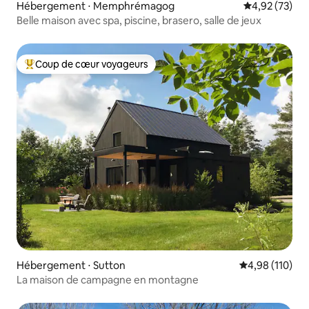
Hébergement ⋅ Memphrémagog
Évaluation mo
4,92 (73)
Belle maison avec spa, piscine, brasero, salle de jeux
Coup de cœur voyageurs
Coups de cœur voyageurs les plus appréciés
Hébergement ⋅ Sutton
Évaluation moy
4,98 (110)
La maison de campagne en montagne