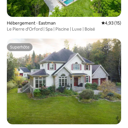
Hébergement ⋅ Eastman
Évaluation mo
4,93 (15)
Le Pierre d'Orford | Spa | Piscine | Luxe | Boisé
Superhôte
Superhôte