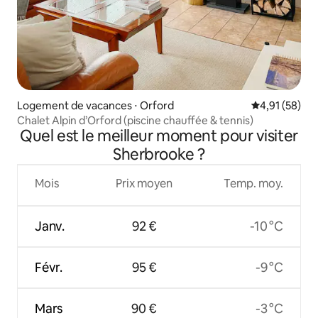
Logement de vacances ⋅ Orford
Évaluation mo
4,91 (58)
Chalet Alpin d’Orford (piscine chauffée & tennis)
Quel est le meilleur moment pour visiter
Sherbrooke ?
Mois
Prix moyen
Temp. moy.
Janv.
92 €
-10 °C
Févr.
95 €
-9 °C
Mars
90 €
-3 °C