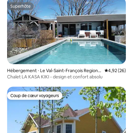
Superhôte
Superhôte
Hébergement ⋅ Le Val-Saint-François Regional
Évaluation mo
4,92 (26)
County Municipality
Chalet LA KASA KIKI - design et confort absolu
Coup de cœur voyageurs
Coup de cœur voyageurs