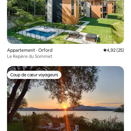
Appartement ⋅ Orford
Évaluation mo
4,92 (25)
Le Repère du Sommet
Coup de cœur voyageurs
Coup de cœur voyageurs