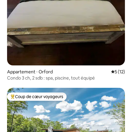
Appartement ⋅ Orford
Évaluation
5 (12)
Condo 3 ch, 2 sdb : spa, piscine, tout équipé
Coup de cœur voyageurs
Coups de cœur voyageurs les plus appréciés