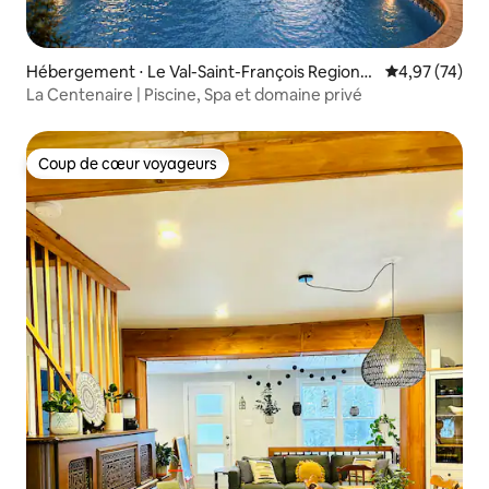
Hébergement ⋅ Le Val-Saint-François Regional
Évaluation mo
4,97 (74)
County Municipality
La Centenaire | Piscine, Spa et domaine privé
Coup de cœur voyageurs
Coup de cœur voyageurs