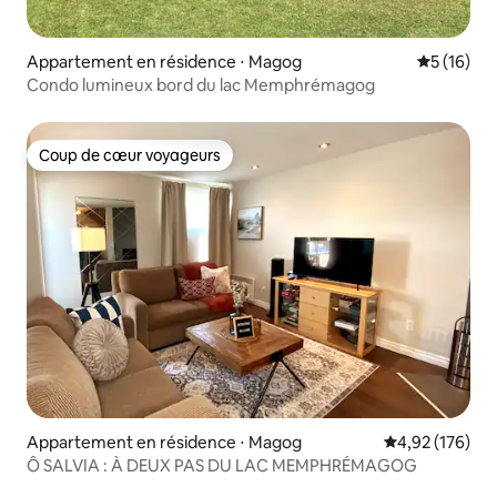
Appartement en résidence ⋅ Magog
Évaluation
5 (16)
Condo lumineux bord du lac Memphrémagog
Coup de cœur voyageurs
Coup de cœur voyageurs
Appartement en résidence ⋅ Magog
Évaluation moy
4,92 (176)
Ô SALVIA : À DEUX PAS DU LAC MEMPHRÉMAGOG