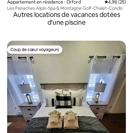
Appartement en résidence ⋅ Orford
Évaluation mo
4,96 (25)
Les Panaches Alpin-Spa & Montagne Golf-Chalet-Condo
Autres locations de vacances dotées
d'une piscine
Coup de cœur voyageurs
Coup de cœur voyageurs