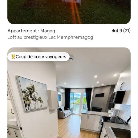
Appartement ⋅ Magog
Évaluation m
4,9 (21)
Loft au prestigieux Lac Memphremagog
Coup de cœur voyageurs
Coups de cœur voyageurs les plus appréciés