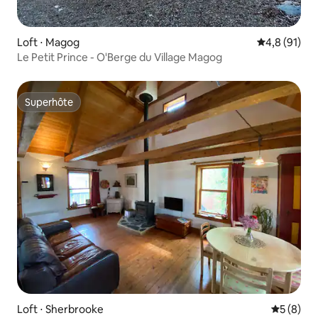
Loft ⋅ Magog
Évaluation m
4,8 (91)
Le Petit Prince - O'Berge du Village Magog
Superhôte
Superhôte
Loft ⋅ Sherbrooke
Évaluatio
5 (8)