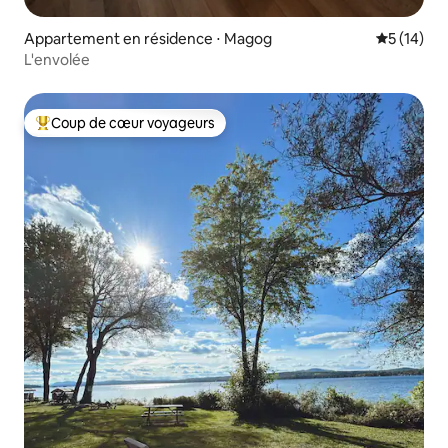
Appartement en résidence ⋅ Magog
Évaluation
5 (14)
L'envolée
Coup de cœur voyageurs
Coups de cœur voyageurs les plus appréciés