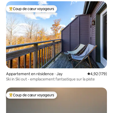
Coup de cœur voyageurs
Coups de cœur voyageurs les plus appréciés
Appartement en résidence ⋅ Jay
Évaluation moy
4,92 (179)
Ski in Ski out - emplacement fantastique sur la piste
Coup de cœur voyageurs
Coups de cœur voyageurs les plus appréciés