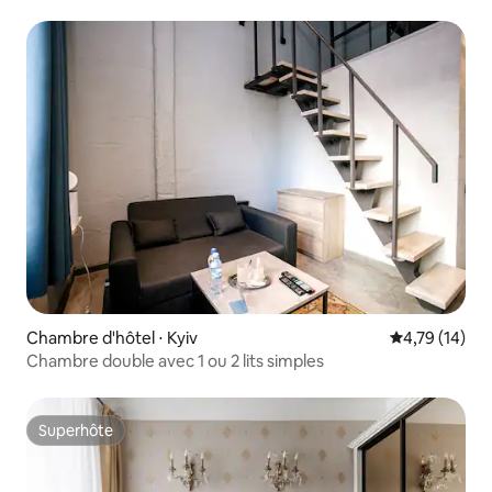
Chambre d'hôtel ⋅ Kyiv
Évaluation mo
4,79 (14)
Chambre double avec 1 ou 2 lits simples
Superhôte
Superhôte