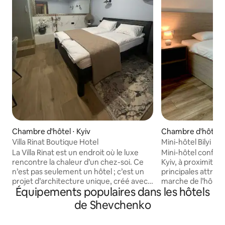
Chambre d'hôtel ⋅ Kyiv
Chambre d'hôtel ⋅
Villa Rinat Boutique Hotel
Mini-hôtel Bilyi Kv
La Villa Rinat est un endroit où le luxe
Mini-hôtel confort
rencontre la chaleur d’un chez-soi. Ce
Kyiv, à proximité 
n’est pas seulement un hôtel ; c’est un
principales attrac
projet d’architecture unique, créé avec
marche de l’hôpita
Équipements populaires dans les hôtels
beaucoup d’amour et portant le nom du
Okhmatdyt, ce qui
petit-fils du propriétaire. Nous avons mis
particulièrement p
de Shevchenko
tout notre cœur et toute notre âme
voyageurs qui vie
dans chaque détail de l’intérieur pour
traitement ou pour d