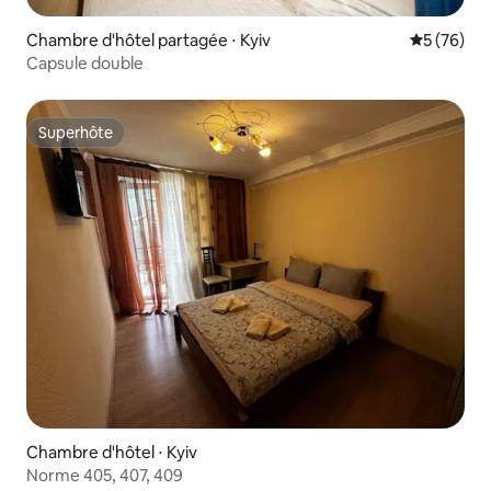
Chambre d'hôtel partagée ⋅ Kyiv
Évaluation
5 (76)
Capsule double
Superhôte
Superhôte
Chambre d'hôtel ⋅ Kyiv
Norme 405, 407, 409