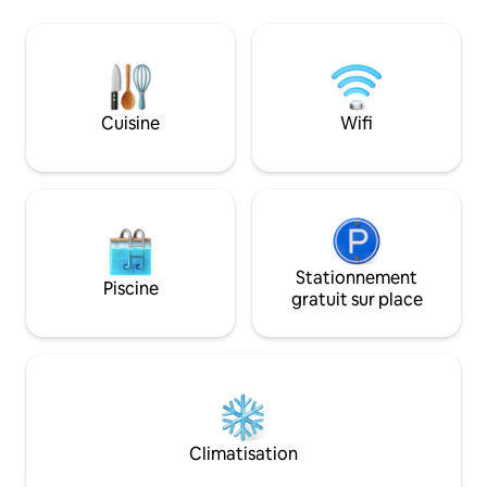
que, lors de votre séjour ici, vous n’ayez
proposons des ch
pas seulement l’impression d’être un
catégories, tout 
touriste, mais aussi d’être un invité
un séjour agréabl
d’honneur de notre famille. Un niveau
compagnie sont les
d’attention et d’hospitalité que vous ne
petit-déjeuner est
trouverez pas dans les grandes chaînes
voyageurs peuven
Cuisine
Wifi
hôtelières.
d'une connexion W
réception ouverte
Stationnement
Piscine
gratuit sur place
Climatisation