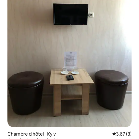
Chambre d'hôtel ⋅ Kyiv
Évaluation m
3,67 (3)