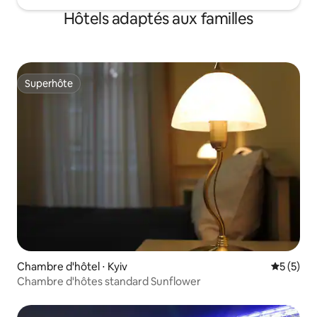
Hôtels adaptés aux familles
Superhôte
Superhôte
Chambre d'hôtel ⋅ Kyiv
Évaluatio
5 (5)
Chambre d'hôtes standard Sunflower