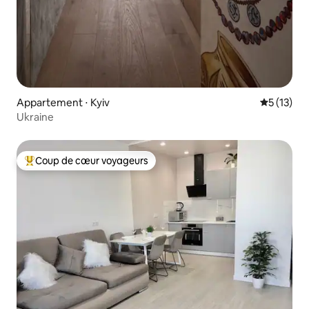
Appartement ⋅ Kyiv
Évaluation
5 (13)
Ukraine
Coup de cœur voyageurs
Coups de cœur voyageurs les plus appréciés