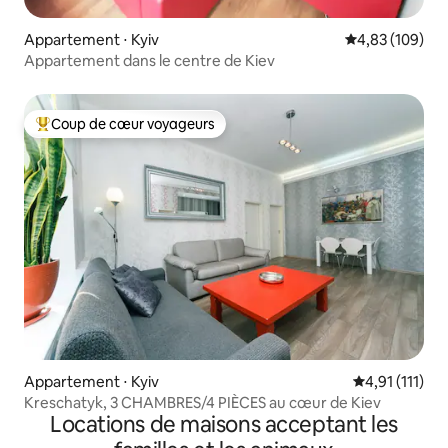
Appartement ⋅ Kyiv
Évaluation moy
4,83 (109)
Appartement dans le centre de Kiev
Coup de cœur voyageurs
Coups de cœur voyageurs les plus appréciés
Appartement ⋅ Kyiv
Évaluation mo
4,91 (111)
Kreschatyk, 3 CHAMBRES/4 PIÈCES au cœur de Kiev
Locations de maisons acceptant les