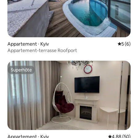
Appartement ⋅ Kyiv
Évaluatio
5 (6)
Appartement-terrasse Roofport
Superhôte
Superhôte
Appartement ⋅ Kyiv
Évaluation mo
4,88 (50)