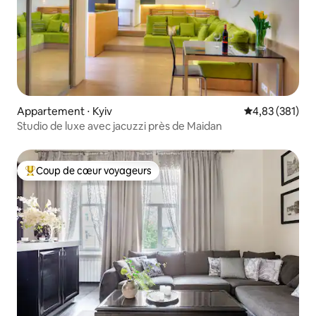
Appartement ⋅ Kyiv
Évaluation moy
4,83 (381)
Studio de luxe avec jacuzzi près de Maidan
Coup de cœur voyageurs
Coups de cœur voyageurs les plus appréciés