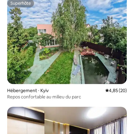
Superhôte
Superhôte
Hébergement ⋅ Kyiv
Évaluation mo
4,85 (20)
Repos confortable au milieu du parc