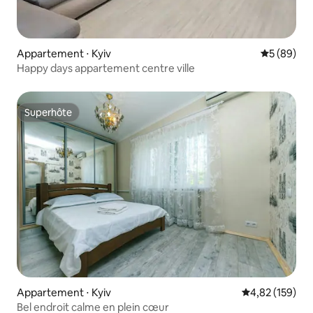
Appartement ⋅ Kyiv
Évaluation
5 (89)
Happy days appartement centre ville
Superhôte
Superhôte
Appartement ⋅ Kyiv
Évaluation moy
4,82 (159)
Bel endroit calme en plein cœur