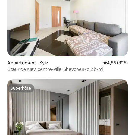
Appartement ⋅ Kyiv
Évaluation moy
4,85 (396)
Cœur de Kiev, centre-ville. Shevchenko 2 b-rd
Superhôte
Superhôte