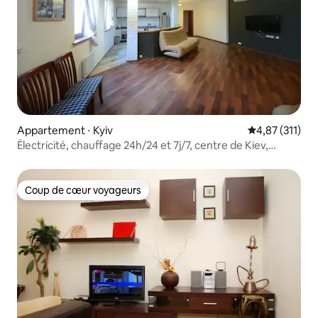
Appartement ⋅ Kyiv
Évaluation moy
4,87 (311)
Électricité, chauffage 24h/24 et 7j/7, centre de Kiev,
4 chambres
Coup de cœur voyageurs
Coup de cœur voyageurs