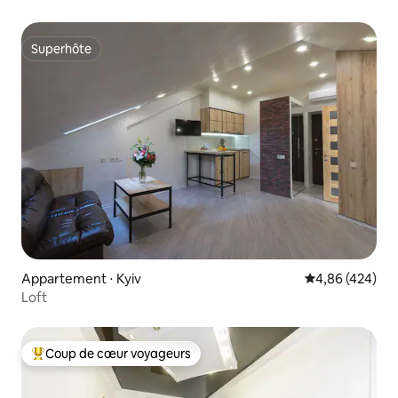
Superhôte
Superhôte
Appartement ⋅ Kyiv
Évaluation moy
4,86 (424)
Loft
Coup de cœur voyageurs
Coups de cœur voyageurs les plus appréciés