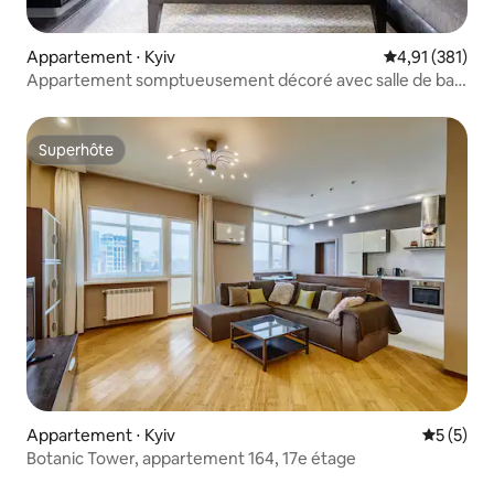
Appartement ⋅ Kyiv
Évaluation moy
4,91 (381)
Appartement somptueusement décoré avec salle de bain
de style spa
Superhôte
Superhôte
Appartement ⋅ Kyiv
Évaluatio
5 (5)
Botanic Tower, appartement 164, 17e étage