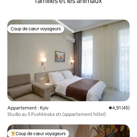
familles et les animaux
Coup de cœur voyageurs
Coup de cœur voyageurs
Appartement ⋅ Kyiv
Évaluation mo
4,91 (45)
Studio au 5 Pushkinska str.(appartement hôtel)
Coup de cœur voyageurs
Coups de cœur voyageurs les plus appréciés