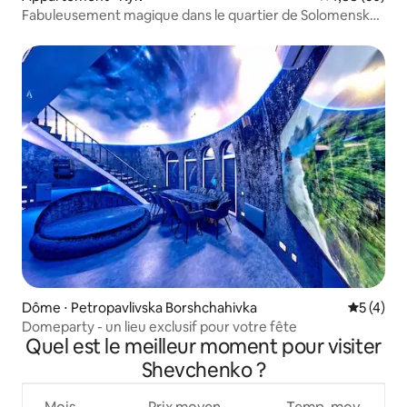
Fabuleusement magique dans le quartier de Solomensky
« DOBROBUT »
Dôme ⋅ Petropavlivska Borshchahivka
Évaluatio
5 (4)
Domeparty - un lieu exclusif pour votre fête
Quel est le meilleur moment pour visiter
Shevchenko ?