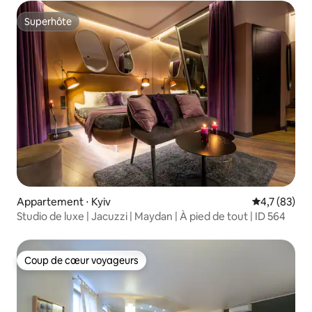
Superhôte
Superhôte
Appartement ⋅ Kyiv
Évaluation m
4,7 (83)
Studio de luxe | Jacuzzi | Maydan | À pied de tout | ID 564
Coup de cœur voyageurs
Coup de cœur voyageurs