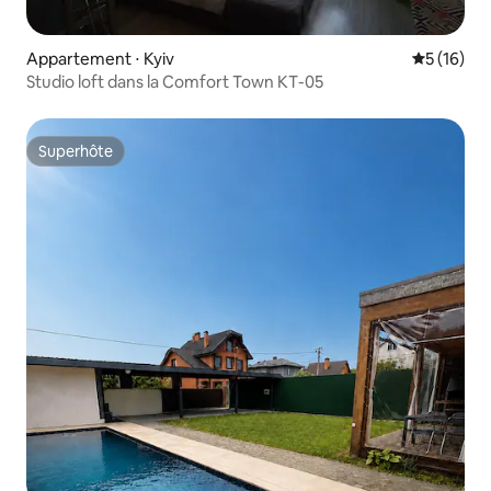
Appartement ⋅ Kyiv
Évaluation
5 (16)
Studio loft dans la Comfort Town КТ-05
Superhôte
Superhôte