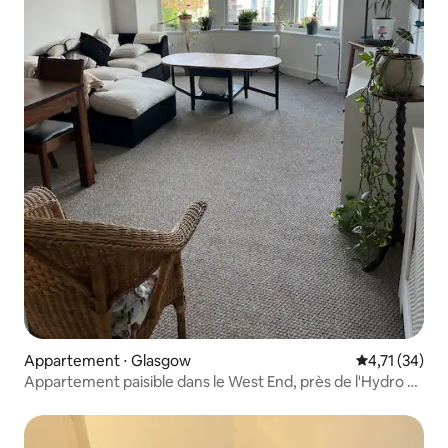
Appartement ⋅ Glasgow
Évaluation mo
4,71 (34)
Appartement paisible dans le West End, près de l'Hydro et
des Warriors