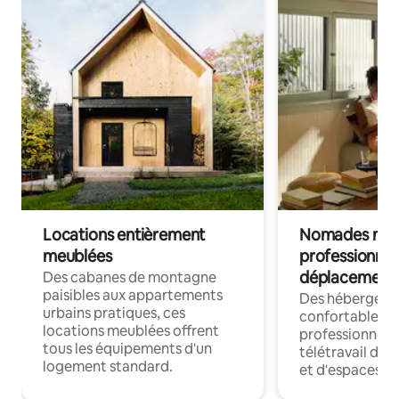
Locations entièrement
Nomades num
meublées
professionnel
déplacement
Des cabanes de montagne
paisibles aux appartements
Des hébergem
urbains pratiques, ces
confortables p
locations meublées offrent
professionnels
tous les équipements d'un
télétravail dis
logement standard.
et d'espaces de