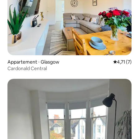
Appartement ⋅ Glasgow
Évaluation 
4,71 (7)
Cardonald Central