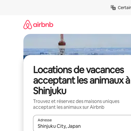
Aller
Certai
directement
au
contenu
Locations de vacances
acceptant les animaux à
Shinjuku
Trouvez et réservez des maisons uniques
acceptant les animaux sur Airbnb
Adresse
Lorsque les résultats s'affichent, utilisez les flèc