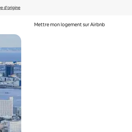
ue d'origine
Mettre mon logement sur Airbnb
sant glisser.