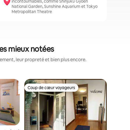
incontournables, comme Shinjuku Gyoen
National Garden, Sunshine Aquarium et Tokyo
Metropolitan Theatre
les mieux notées
ment, leur propreté et bien plus encore.
Hébergem
Coup de cœur voyageurs
Coup de
lus appréciés
Coup de cœur voyageurs
Coup de
tanda
Minato-k
Designer
À 10 min.
Metro St
provençal
aux point
par l'ar
une stru