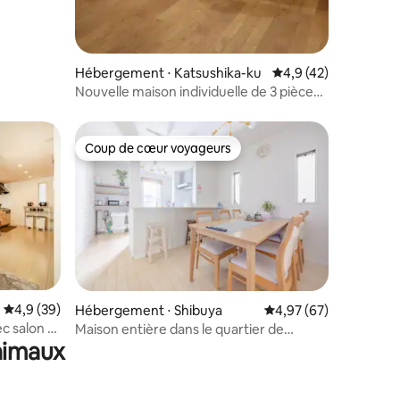
Hébergement ⋅ Katsushika-ku
Évaluation moyenne s
4,9 (42)
Nouvelle maison individuelle de 3 pièces
avec vue sur la Sky Tree | 10 minutes
d'Asakusa | Accès facile aux aéroports de
Narita et Haneda | 5 minutes de la gare | P
Coup de cœur voyageurs
Coup de cœur voyageurs
gratuit
ntaires : 4,85 sur 5
Évaluation moyenne sur la base de 39 commentaires : 4,9 sur 5
4,9 (39)
Hébergement ⋅ Shibuya
Évaluation moyenne su
4,97 (67)
c salon et
Maison entière dans le quartier de
animaux
 Shinjuku,
Shinjuku, jusqu'à 9 personnes.
ccès
près du
ursement