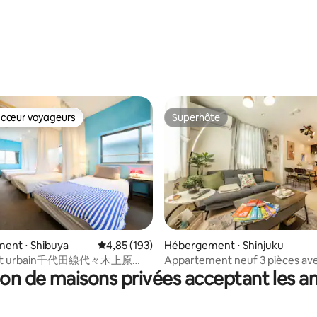
 cœur voyageurs
Superhôte
 cœur voyageurs
Superhôte
ent ⋅ Shibuya
Évaluation moyenne sur la base de 193 comme
4,85 (193)
Hébergement ⋅ Shinjuku
 sur la base de 10 commentaires : 5 sur 5
nt urbain千代田線代々木上原
Appartement neuf 3 pièces ave
on de maisons privées acceptant les 
à Shibuya/Harajuku
salle à manger | À 12 minutes de
à 4 minutes à pied de la gare, a
direct à Roppongi | Villa Bijin-e 
quartier des mangas | Rembo