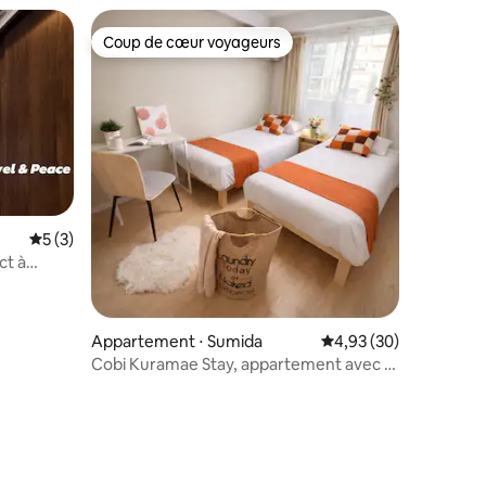
 1 voiture
Coup de cœur voyageurs
Coup de cœur voyageurs
Évaluation moyenne sur la base de 3 commentaires : 5 sur 5
5 (3)
ct à
n de
mbres /
Appartement ⋅ Sumida
Évaluation moyenne su
4,93 (30)
Cobi Kuramae Stay, appartement avec 2
lits simples 2