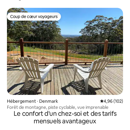
Coup de cœur voyageurs
Coup de cœur voyageurs
Hébergement ⋅ Denmark
Évaluation moy
4,96 (102)
Forêt de montagne, piste cyclable, vue imprenable
Le confort d'un chez-soi et des tarifs
mensuels avantageux