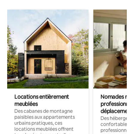
Locations entièrement
Nomades num
meublées
professionnel
déplacement
Des cabanes de montagne
paisibles aux appartements
Des hébergem
urbains pratiques, ces
confortables p
locations meublées offrent
professionnels