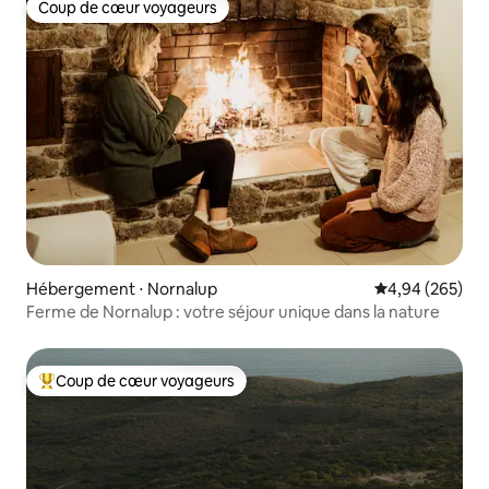
Coup de cœur voyageurs
Coup de cœur voyageurs
Hébergement ⋅ Nornalup
Évaluation moy
4,94 (265)
Ferme de Nornalup : votre séjour unique dans la nature
Coup de cœur voyageurs
Coups de cœur voyageurs les plus appréciés