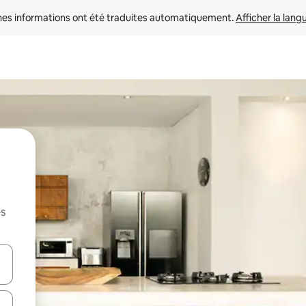
nes informations ont été traduites automatiquement. 
Afficher la lang
es
hes vers le haut et vers le bas pour les parcourir ou en appuyant et en fai