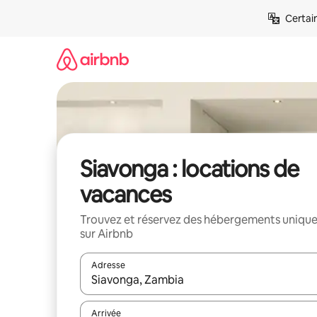
Aller
Certai
directement
au
contenu
Siavonga : locations de
vacances
Trouvez et réservez des hébergements uniqu
sur Airbnb
Adresse
Lorsque les résultats s'affichent, utilisez les flèc
Arrivée