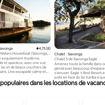
Siavonga
Évaluation moyenne sur la base de 8 comme
4,75 (8)
 Waters Houseboat (Siavonga,
ur la base de 66 commentaires : 4,7 sur 5
Chalet ⋅ Siavonga
u exquisement moderne,
Chalet 5 de Siavonga Eagle
le et spacieux; avec une vue
Amenez toute la famille dans c
le lac et de beaux couchers de
génial avec beaucoup d'espace
icains. Une escapade calme et
s'amuser. Eagle 's Rest Resort est situé
entre amis et en famille.
juste en face du lac Kariba à quelques
 10 minutes du centre-ville de
opulaires dans les locations de vacan
kilomètres du centre de Siavon
land Bay, Galloping Waters est
avons 8 grands chalets familiau
nt équipée avec du matériel
chalets triple et 2 doubles, tous
 un bar en teck artisanal ou
chalets sont devant sur la plag
vous dans la piscine
sur le lac. Tous sont indépenda
ssures sur le pont supérieur!
patio, coin salon, parking, cuisin