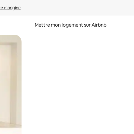
ue d'origine
Mettre mon logement sur Airbnb
sant glisser.