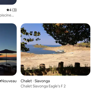
Évaluation moyenne sur la base de 3 commentaires : 4 sur 5
4 (3)
piscine
Nouvel hébergement
Nouveau
Chalet ⋅ Siavonga
Chalet Siavonga Eagle's F 2