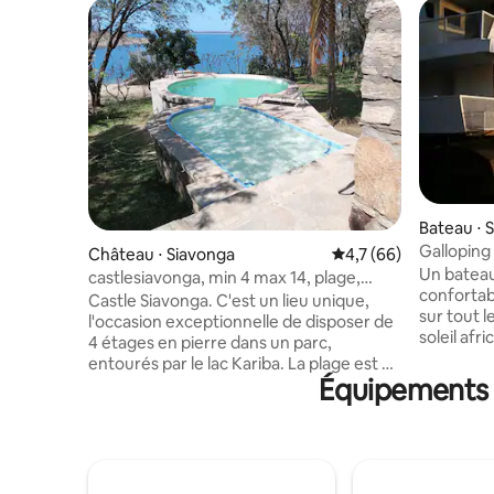
Bateau ⋅ 
Galloping
Château ⋅ Siavonga
Évaluation moyenne s
4,7 (66)
Zambie)
Un batea
castlesiavonga, min 4 max 14, plage,
confortab
piscine, wi-fi
Castle Siavonga. C'est un lieu unique,
sur tout 
l'occasion exceptionnelle de disposer de
soleil afr
4 étages en pierre dans un parc,
relaxante 
entourés par le lac Kariba. La plage est à
Amarrée à
Équipements p
quelques pas. Comprend une piscine,
Banana Is
une cuisine entièrement équipée, une
entièreme
salle à manger, un salon, une salle de jeux
de pointe,
et un barbecue. 6 chambres, 5 salles de
détendez-
bains avec des balcons à chaque étage.
d'éclabou
Aide à la cuisine ou au ménage disponible