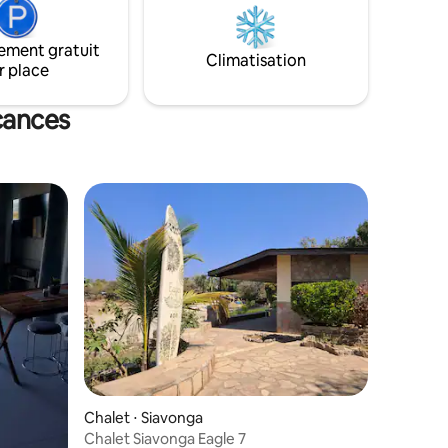
élévision.
enfants et les parents puissent sauter en
eux, lieu
profitant de la compagnie des uns et des
ement gratuit
èque dans
autres. Le siavonga baobab est l'endroit
Climatisation
r place
idéal pour le plaisir en famille
cances
Chalet ⋅ Siavonga
Chalet Siavonga Eagle 7