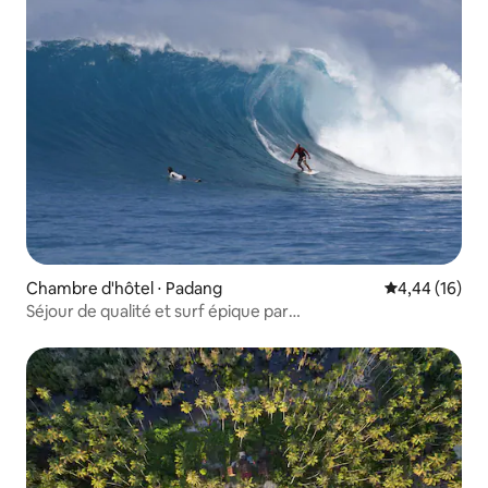
Chambre d'hôtel ⋅ Padang
Évaluation mo
4,44 (16)
Séjour de qualité et surf épique par
GoHardOrGoHomeAdventures