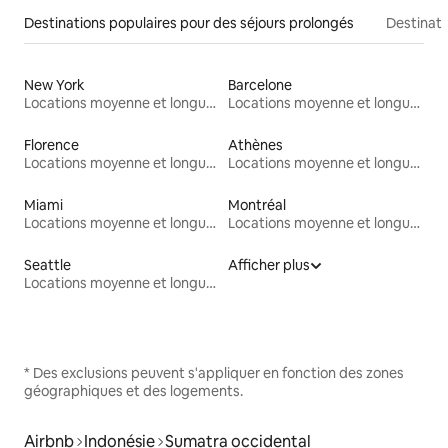
Destinations populaires pour des séjours prolongés
Destinati
New York
Barcelone
Locations moyenne et longue durée
Locations moyenne et longue durée
Florence
Athènes
Locations moyenne et longue durée
Locations moyenne et longue durée
Miami
Montréal
Locations moyenne et longue durée
Locations moyenne et longue durée
Seattle
Afficher plus
Locations moyenne et longue durée
* Des exclusions peuvent s'appliquer en fonction des zones
géographiques et des logements.
Airbnb
Indonésie
Sumatra occidental