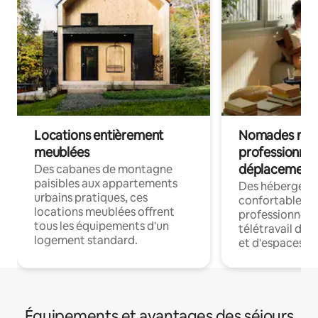
Locations entièrement
Nomades num
meublées
professionnel
déplacement
Des cabanes de montagne
paisibles aux appartements
Des hébergem
urbains pratiques, ces
confortables p
locations meublées offrent
professionnels
tous les équipements d'un
télétravail dis
logement standard.
et d'espaces de
Équipements et avantages des séjours